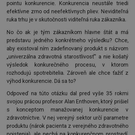
pointu konkurencie. Konkurencia neustále triedi
efektívne zrno od neefektívnych pliev. Neviditeľná
ruka trhu je v skutočnosti viditeľná ruka zákazníka.
No čo ak je tým zákazníkom hlavne štát a má
predstavu jedného konkrétneho výsledku? Chce,
aby existoval ním zadefinovaný produkt s názvom
„univerzálna zdravotná starostlivosť“ a nie košatý
výsledok konkurečného procesu, v ktorom
rozhodujú spotrebitelia. Zároveň ale chce ťažiť z
výhod konkurencie. Dá sa to?
Odpoveď na túto otázku dal pred vyše 35 rokmi
svojou prácou profesor Alan Enthoven, ktorý prišiel
s konceptom manažovanej konkurencie v
zdravotníctve. V nej verejný sektor určí parametre
produktu (nárok pacienta z verejného zdravotného
poistenia), ale nechá na konkurenčnom prostredí,