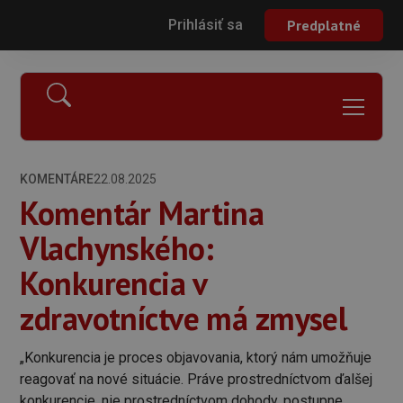
Prihlásiť sa
Predplatné
KOMENTÁRE
22.08.2025
Komentár Martina
Vlachynského:
Konkurencia v
zdravotníctve má zmysel
„Konkurencia je proces objavovania, ktorý nám umožňuje
reagovať na nové situácie. Práve prostredníctvom ďalšej
konkurencie, nie prostredníctvom dohody, postupne