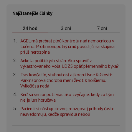
Najčítanejšie články
3 dni
7 dní
24 hod
AGEL má prebrať plnú kontrolu nad nemocnicou v
Lučenci. Protimonopolný úrad posúdi, či sa skupina
príliš nerozpína
Anketa politických strán: Ako spraviť z
vykastrovaného vola ÚDZS opäť plemenného býka?
Tras končatín, stuhnutosť aj kognitívne ťažkosti:
Parkinsonova choroba mení život k horšiemu.
Vyliečiť sa nedá
Keď sa senior potí viac ako zvyčajne: kedy za tým
nie je len horúčava
Pacienti si nástup cievnej mozgovej príhody často
neuvedomujú, keďže spravidla nebolí