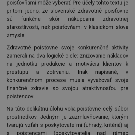
poisťovňami môže vyberať. Pre účely tohto textu je
pritom jedno, že slovenské zdravotné poisťovne
sú funkčne skôr nákupcami zdravotnej
starostlivosti, než poisťovňami v klasickom slova
zmysle.
Zdravotné poisťovne svoje konkurenčné aktivity
zamerali na dva logické ciele: znižovanie nákladov
na jednotku produkcie a motivácia klientov k
prestupu a zotrvaniu. Inak napísané, v
konkurenčnom procese musia vyvažovať svoje
finančné zdravie so svojou atraktívnosťou pre
poistencov.
Na túto delikátnu úlohu volia poisťovne celý súbor
prostriedkov. Jedným je zazmluvňovanie, ktorým
tvarujú vzťah s poskytovateľmi (úhrady, kritériá) aj
s poistencami (poskytovatelia nad rámec