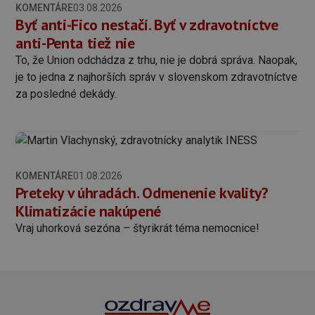
KOMENTÁRE
03.08.2026
Byť anti-Fico nestačí. Byť v zdravotníctve
anti-Penta tiež nie
To, že Union odchádza z trhu, nie je dobrá správa. Naopak,
je to jedna z najhorších správ v slovenskom zdravotníctve
za posledné dekády.
KOMENTÁRE
01.08.2026
Preteky v úhradách. Odmenenie kvality?
Klimatizácie nakúpené
Vraj uhorková sezóna – štyrikrát téma nemocnice!