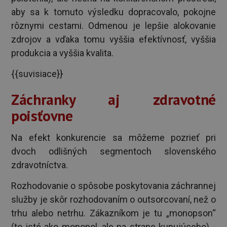
aby sa k tomuto výsledku dopracovalo, pokojne
rôznymi cestami. Odmenou je lepšie alokovanie
zdrojov a vďaka tomu vyššia efektívnosť, vyššia
produkcia a vyššia kvalita.
{{suvisiace}}
Záchranky aj zdravotné
poisťovne
Na efekt konkurencie sa môžeme pozrieť pri
dvoch odlišných segmentoch slovenského
zdravotníctva.
Rozhodovanie o spôsobe poskytovania záchrannej
služby je skôr rozhodovaním o outsorcovaní, než o
trhu alebo netrhu. Zákazníkom je tu „monopson“
(to isté ako monopol, ale na strane kupujúceho) -