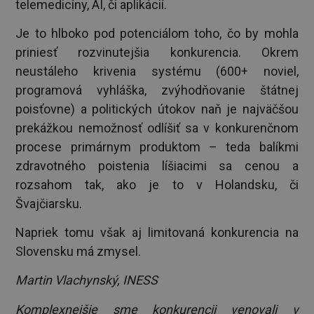
telemedicíny, AI, či aplikácií.
Je to hlboko pod potenciálom toho, čo by mohla
priniesť rozvinutejšia konkurencia. Okrem
neustáleho krivenia systému (600+ noviel,
programová vyhláška, zvýhodňovanie štátnej
poisťovne) a politických útokov naň je najväčšou
prekážkou nemožnosť odlíšiť sa v konkurenčnom
procese primárnym produktom – teda balíkmi
zdravotného poistenia líšiacimi sa cenou a
rozsahom tak, ako je to v Holandsku, či
Švajčiarsku.
Napriek tomu však aj limitovaná konkurencia na
Slovensku má zmysel.
Martin Vlachynský, INESS
Komplexnejšie sme konkurencii venovali v