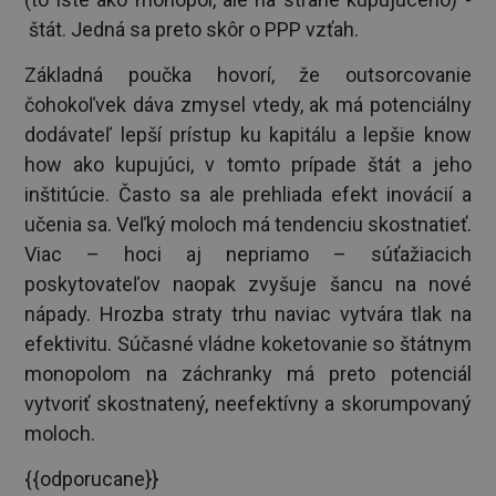
štát. Jedná sa preto skôr o PPP vzťah.
Základná poučka hovorí, že outsorcovanie
čohokoľvek dáva zmysel vtedy, ak má potenciálny
dodávateľ lepší prístup ku kapitálu a lepšie know
how ako kupujúci, v tomto prípade štát a jeho
inštitúcie. Často sa ale prehliada efekt inovácií a
učenia sa. Veľký moloch má tendenciu skostnatieť.
Viac – hoci aj nepriamo – súťažiacich
poskytovateľov naopak zvyšuje šancu na nové
nápady. Hrozba straty trhu naviac vytvára tlak na
efektivitu. Súčasné vládne koketovanie so štátnym
monopolom na záchranky má preto potenciál
vytvoriť skostnatený, neefektívny a skorumpovaný
moloch.
{{odporucane}}