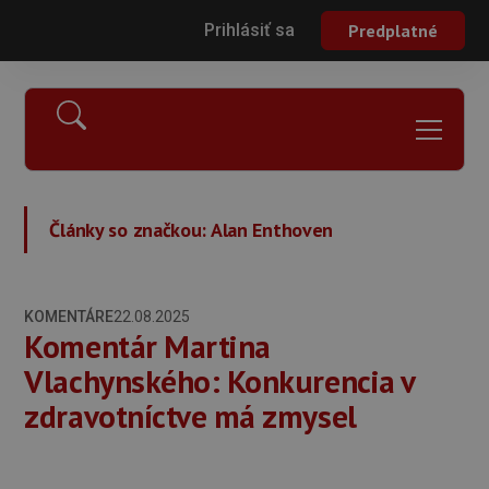
Prihlásiť sa
Predplatné
Články so značkou:
Alan Enthoven
KOMENTÁRE
22.08.2025
Komentár Martina
Vlachynského: Konkurencia v
zdravotníctve má zmysel