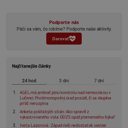
Podporte nás
Páči sa vám, čo robíme? Podporte naše aktivity.
Darovať
Najčítanejšie články
3 dni
7 dní
24 hod
AGEL má prebrať plnú kontrolu nad nemocnicou v
Lučenci. Protimonopolný úrad posúdi, či sa skupina
príliš nerozpína
Anketa politických strán: Ako spraviť z
vykastrovaného vola ÚDZS opäť plemenného býka?
Iveta Lazorová: Západ rieši nedostatok sestier