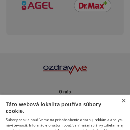
O nás
×
Kontakt
Táto webová lokalita používa súbory
Predplatné
cookie.
Inzercia
Podporte nás
Súbory cookie používame na prispôsobenie obsahu, reklám a analýzu
návštevnosti. Informácie o vašom používaní našej stránky zdieľame aj