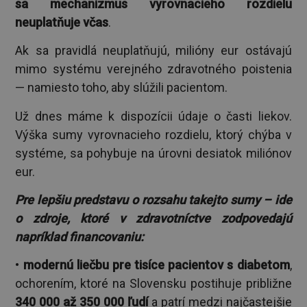
sa mechanizmus vyrovnacieho rozdielu
neuplatňuje včas
.
Ak sa pravidlá neuplatňujú, milióny eur ostávajú
mimo systému verejného zdravotného poistenia
— namiesto toho, aby slúžili pacientom.
Už dnes máme k dispozícii údaje o časti liekov.
Výška sumy vyrovnacieho rozdielu, ktorý chýba v
systéme, sa pohybuje na úrovni desiatok miliónov
eur.
Pre lepšiu predstavu o rozsahu takejto sumy – ide
o zdroje, ktoré v zdravotníctve zodpovedajú
napríklad financovaniu:
•
modernú liečbu pre tisíce pacientov s diabetom
,
ochorením, ktoré na Slovensku postihuje približne
340 000 až 350 000 ľudí
a patrí medzi najčastejšie