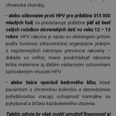
chronické choroby,
•
alebo očkovanie proti HPV pre približne 315 000
mladých ľudí
, čo predstavuje približne
päť až šesť
celých ročníkov slovenských detí vo veku 12 – 13
rokov
. HPV vakcína je spolu so skríningom pritom
podľa Svetovej zdravotníckej organizácie jedným
z najúčinnejších nástrojov prevencie rakoviny –
dokáže vo veľkej miere predchádzať rakovine
krčka maternice aj ďalším nádorovým ochoreniam
spôsobeným vírusom HPV.
•
alebo tisíce operácií bedrového kĺbu
, ktoré
pacientom s chronickou bolesťou a obmedzenou
pohyblivosťou vracajú schopnosť normálne sa
pohybovať a žiť bez každodenného utrpenia.
Takéto zdroje by však mohli umožniť financovať aj