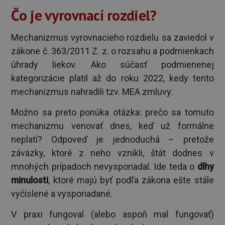
Čo je vyrovnací rozdiel?
Mechanizmus vyrovnacieho rozdielu sa zaviedol v
zákone č. 363/2011 Z. z. o rozsahu a podmienkach
úhrady liekov. Ako súčasť podmienenej
kategorizácie platil až do roku 2022, kedy tento
mechanizmus nahradili tzv. MEA zmluvy.
Možno sa preto ponúka otázka: prečo sa tomuto
mechanizmu venovať dnes, keď už formálne
neplatí? Odpoveď je jednoduchá – pretože
záväzky, ktoré z neho vznikli, štát dodnes v
mnohých prípadoch nevysporiadal. Ide teda o
dlhy
minulosti
, ktoré majú byť podľa zákona ešte stále
vyčíslené a vysporiadané.
V praxi fungoval (alebo aspoň mal fungovať)