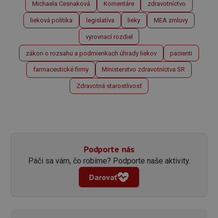
Michaela Cesnaková
Komentáre
zdravotníctvo
lieková politika
legislatíva
lieky
MEA zmluvy
vyrovnací rozdiel
zákon o rozsahu a podmienkach úhrady liekov
pacienti
farmaceutické firmy
Ministerstvo zdravotníctva SR
Zdravotná starostlivosť
Podporte nás
Páči sa vám, čo robíme? Podporte naše aktivity.
Darovať