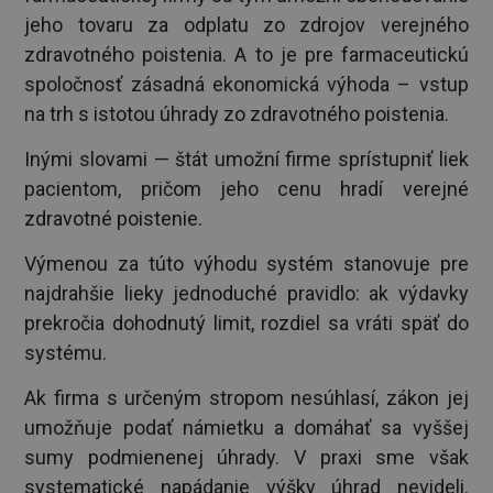
jeho tovaru za odplatu zo zdrojov verejného
zdravotného poistenia. A to je pre farmaceutickú
spoločnosť zásadná ekonomická výhoda – vstup
na trh s istotou úhrady zo zdravotného poistenia.
Inými slovami — štát umožní firme sprístupniť liek
pacientom, pričom jeho cenu hradí verejné
zdravotné poistenie.
Výmenou za túto výhodu systém stanovuje pre
najdrahšie lieky jednoduché pravidlo: ak výdavky
prekročia dohodnutý limit, rozdiel sa vráti späť do
systému.
Ak firma s určeným stropom nesúhlasí, zákon jej
umožňuje podať námietku a domáhať sa vyššej
sumy podmienenej úhrady. V praxi sme však
systematické napádanie výšky úhrad nevideli.