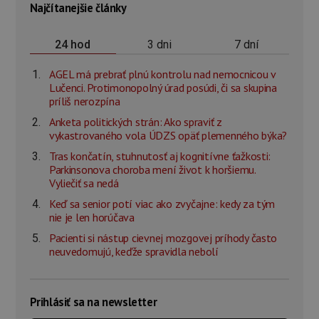
Najčítanejšie články
3 dni
7 dní
24 hod
AGEL má prebrať plnú kontrolu nad nemocnicou v
Lučenci. Protimonopolný úrad posúdi, či sa skupina
príliš nerozpína
Anketa politických strán: Ako spraviť z
vykastrovaného vola ÚDZS opäť plemenného býka?
Tras končatín, stuhnutosť aj kognitívne ťažkosti:
Parkinsonova choroba mení život k horšiemu.
Vyliečiť sa nedá
Keď sa senior potí viac ako zvyčajne: kedy za tým
nie je len horúčava
Pacienti si nástup cievnej mozgovej príhody často
neuvedomujú, keďže spravidla nebolí
Prihlásiť sa na newsletter