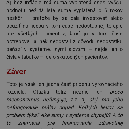
Aj bez inflácie má suma vyplatená dnes vyššiu
hodnotu než tá istá suma vyplatená o 6 rokov
neskôr – pretože by sa dala investovať alebo
použiť na liečbu v tom čase nedostupnej terapie
pre všetkých pacientov, ktorí ju v tom čase
potrebovali a inak nedostali z dôvodu nedostatku
peňazí v systéme. Inými slovami – nejde len o
čísla v tabuľke – ide o skutočných pacientov.
Záver
Toto je však len jedna časť príbehu vyrovnacieho
rozdielu. Otázka totiž neznie len
prečo
mechanizmus nefunguje
, ale aj
aký má jeho
nefungovanie reálny dopad
.
Koľkých liekov sa
problém týka? Aké sumy v systéme chýbajú? A čo
to znamená pre financovanie zdravotnej