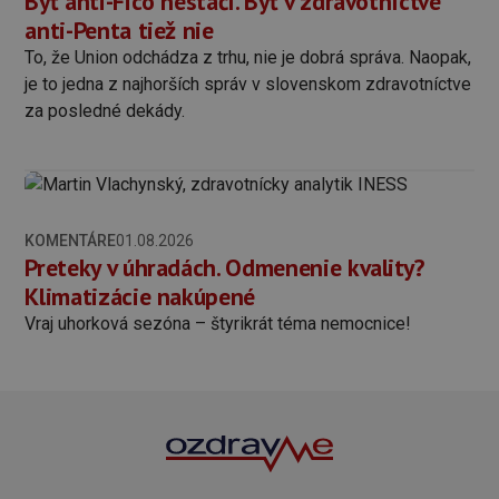
Byť anti-Fico nestačí. Byť v zdravotníctve
anti-Penta tiež nie
To, že Union odchádza z trhu, nie je dobrá správa. Naopak,
je to jedna z najhorších správ v slovenskom zdravotníctve
za posledné dekády.
KOMENTÁRE
01.08.2026
Preteky v úhradách. Odmenenie kvality?
Klimatizácie nakúpené
Vraj uhorková sezóna – štyrikrát téma nemocnice!