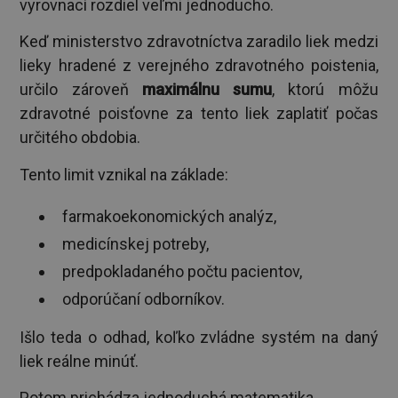
vyrovnací rozdiel veľmi jednoducho.
Keď ministerstvo zdravotníctva zaradilo liek medzi
lieky hradené z verejného zdravotného poistenia,
určilo zároveň
maximálnu sumu
, ktorú môžu
zdravotné poisťovne za tento liek zaplatiť počas
určitého obdobia.
Tento limit vznikal na základe:
farmakoekonomických analýz,
medicínskej potreby,
predpokladaného počtu pacientov,
odporúčaní odborníkov.
Išlo teda o odhad, koľko zvládne systém na daný
liek reálne minúť.
Potom prichádza jednoduchá matematika.