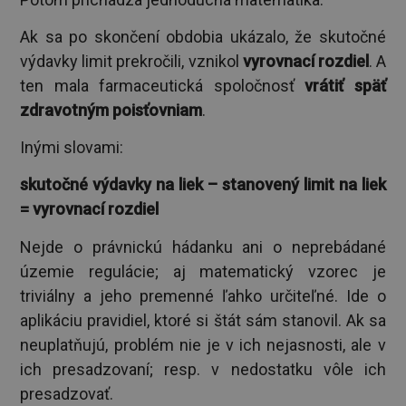
Ak sa po skončení obdobia ukázalo, že skutočné
výdavky limit prekročili, vznikol
vyrovnací rozdiel
. A
ten mala farmaceutická spoločnosť
vrátiť späť
zdravotným poisťovniam
.
Inými slovami:
skutočné výdavky na liek – stanovený limit na liek
= vyrovnací rozdiel
Nejde o právnickú hádanku ani o neprebádané
územie regulácie; aj matematický vzorec je
triviálny a jeho premenné ľahko určiteľné. Ide o
aplikáciu pravidiel, ktoré si štát sám stanovil. Ak sa
neuplatňujú, problém nie je v ich nejasnosti, ale v
ich presadzovaní; resp. v nedostatku vôle ich
presadzovať.