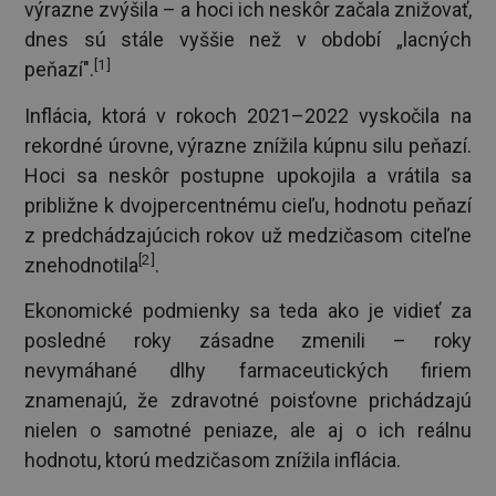
výrazne zvýšila – a hoci ich neskôr začala znižovať,
dnes sú stále vyššie než v období „lacných
[1]
peňazí".
Inflácia, ktorá v rokoch 2021–2022 vyskočila na
rekordné úrovne, výrazne znížila kúpnu silu peňazí.
Hoci sa neskôr postupne upokojila a vrátila sa
približne k dvojpercentnému cieľu, hodnotu peňazí
z predchádzajúcich rokov už medzičasom citeľne
[2]
znehodnotila
.
Ekonomické podmienky sa teda ako je vidieť za
posledné roky zásadne zmenili – roky
nevymáhané dlhy farmaceutických firiem
znamenajú, že zdravotné poisťovne prichádzajú
nielen o samotné peniaze, ale aj o ich reálnu
hodnotu, ktorú medzičasom znížila inflácia.