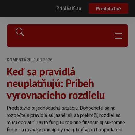
Prihlásiť sa
Predplatné
KOMENTÁRE
31.03.2026
Keď sa pravidlá
neuplatňujú: Príbeh
vyrovnacieho rozdielu
Predstavte si jednoduchú situáciu. Dohodnete sa na
rozpočte a pravidlá sú jasné: ak sa prekročí, rozdiel sa
musí doplatiť. Takto fungujú rodinné financie aj súkromné
firmy - a rovnaký princíp by mal platiť aj pri hospodárení