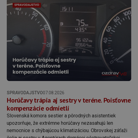
SPRAVODAJSTVO
07.08.2026
Horúčavy trápia aj sestry v teréne. Poisťovne
kompenzácie odmietli
Slovenská komora sestier a pôrodných asistentiek
upozorňuje, že extrémne horúčavy nezasahujú len
nemocnice s chýbajúcou klimatizáciou. Obrovskej záťaži
čelia aj sestry v Agentúrach domácej ošetrovateľskej