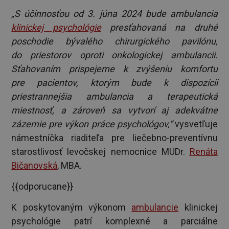
„
S účinnosťou od 3. júna 2024 bude ambulancia
klinickej psychológie
presťahovaná na druhé
poschodie bývalého chirurgického pavilónu,
do priestorov oproti onkologickej ambulancii.
Sťahovaním prispejeme k zvýšeniu komfortu
pre pacientov, ktorým bude k dispozícii
priestrannejšia ambulancia a terapeutická
miestnosť, a zároveň sa vytvorí aj adekvátne
zázemie pre výkon práce psychológov,“
vysvetľuje
námestníčka riaditeľa pre liečebno-preventívnu
starostlivosť levočskej nemocnice MUDr.
Renáta
Bičanovská
, MBA.
{{odporucane}}
K poskytovaným výkonom
ambulancie
klinickej
psychológie patrí komplexné a parciálne