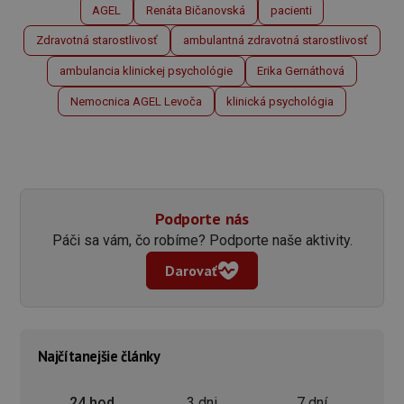
AGEL
Renáta Bičanovská
pacienti
Zdravotná starostlivosť
ambulantná zdravotná starostlivosť
ambulancia klinickej psychológie
Erika Gernáthová
Nemocnica AGEL Levoča
klinická psychológia
Podporte nás
Páči sa vám, čo robíme? Podporte naše aktivity.
Darovať
Najčítanejšie články
3 dni
7 dní
24 hod