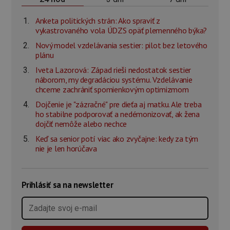
Anketa politických strán: Ako spraviť z
vykastrovaného vola ÚDZS opäť plemenného býka?
Nový model vzdelávania sestier: pilot bez letového
plánu
Iveta Lazorová: Západ rieši nedostatok sestier
náborom, my degradáciou systému. Vzdelávanie
chceme zachrániť spomienkovým optimizmom
Dojčenie je "zázračné" pre dieťa aj matku. Ale treba
ho stabilne podporovať a nedémonizovať, ak žena
dojčiť nemôže alebo nechce
Keď sa senior potí viac ako zvyčajne: kedy za tým
nie je len horúčava
Prihlásiť sa na newsletter