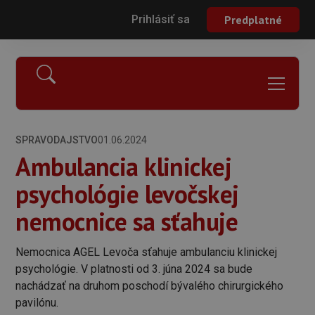
Prihlásiť sa
Predplatné
SPRAVODAJSTVO
01.06.2024
Ambulancia klinickej
psychológie levočskej
nemocnice sa sťahuje
Nemocnica AGEL Levoča sťahuje ambulanciu klinickej
psychológie. V platnosti od 3. júna 2024 sa bude
nachádzať na druhom poschodí bývalého chirurgického
pavilónu.