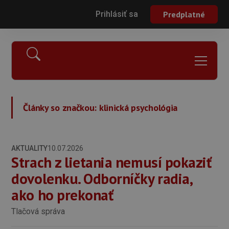
Prihlásiť sa
Predplatné
Články so značkou:
klinická psychológia
AKTUALITY
10.07.2026
Strach z lietania nemusí pokaziť
dovolenku. Odborníčky radia,
ako ho prekonať
Tlačová správa