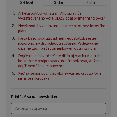
3 dni
7 dní
24 hod
Anketa politických strán: Ako spraviť z
vykastrovaného vola ÚDZS opäť plemenného býka?
Nový model vzdelávania sestier: pilot bez letového
plánu
Iveta Lazorová: Západ rieši nedostatok sestier
náborom, my degradáciou systému. Vzdelávanie
chceme zachrániť spomienkovým optimizmom
Dojčenie je "zázračné" pre dieťa aj matku. Ale treba
ho stabilne podporovať a nedémonizovať, ak žena
dojčiť nemôže alebo nechce
Keď sa senior potí viac ako zvyčajne: kedy za tým
nie je len horúčava
Prihlásiť sa na newsletter