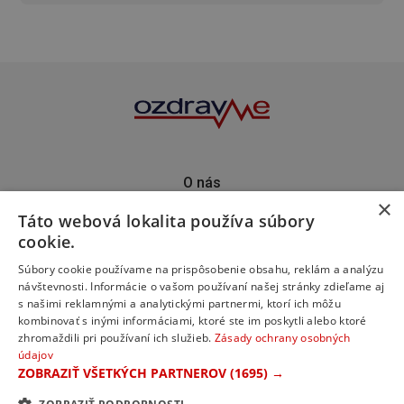
O nás
×
Kontakt
Táto webová lokalita používa súbory
Predplatné
cookie.
Inzercia
Podporte nás
Súbory cookie používame na prispôsobenie obsahu, reklám a analýzu
návštevnosti. Informácie o vašom používaní našej stránky zdieľame aj
s našimi reklamnými a analytickými partnermi, ktorí ich môžu
kombinovať s inými informáciami, ktoré ste im poskytli alebo ktoré
zhromaždili pri používaní ich služieb.
Zásady ochrany osobných
údajov
ZOBRAZIŤ VŠETKÝCH PARTNEROV
(1695) →