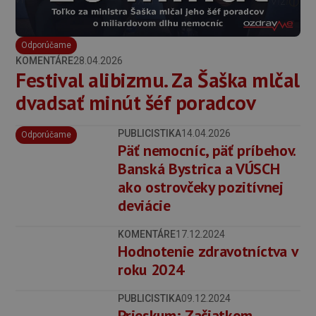
Odporúčame
KOMENTÁRE
28.04.2026
Festival alibizmu. Za Šaška mlčal
dvadsať minút šéf poradcov
PUBLICISTIKA
14.04.2026
Odporúčame
Päť nemocníc, päť príbehov.
Banská Bystrica a VÚSCH
ako ostrovčeky pozitívnej
deviácie
KOMENTÁRE
17.12.2024
Hodnotenie zdravotníctva v
roku 2024
PUBLICISTIKA
09.12.2024
Prieskum: Začiatkom