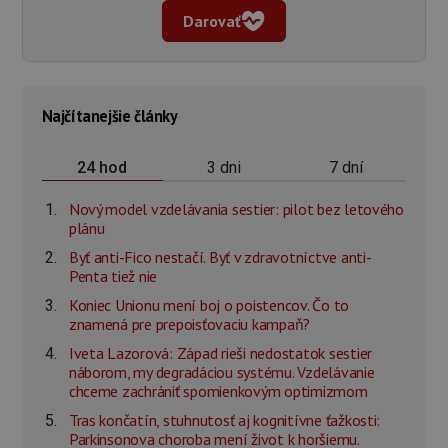
Darovať
Najčítanejšie články
3 dni
7 dní
24 hod
Nový model vzdelávania sestier: pilot bez letového
plánu
Byť anti-Fico nestačí. Byť v zdravotníctve anti-
Penta tiež nie
Koniec Unionu mení boj o poistencov. Čo to
znamená pre prepoisťovaciu kampaň?
Iveta Lazorová: Západ rieši nedostatok sestier
náborom, my degradáciou systému. Vzdelávanie
chceme zachrániť spomienkovým optimizmom
Tras končatín, stuhnutosť aj kognitívne ťažkosti:
Parkinsonova choroba mení život k horšiemu.