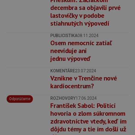
decembra sa objavili prvé
lastovičky v podobe
stiahnutých výpovedí
PUBLICISTIKA
08.11.2024
Osem nemocníc zatiaľ
neeviduje ani
jednu výpoveď
KOMENTÁRE
23.07.2024
Vznikne v Trenčíne nové
kardiocentrum?
ROZHOVORY
17.06.2024
Odporúčame
František Sabol: Politici
hovoria o zlom súkromnom
zdravotníctve vtedy, keď im
dôjdu témy a tie im došli už