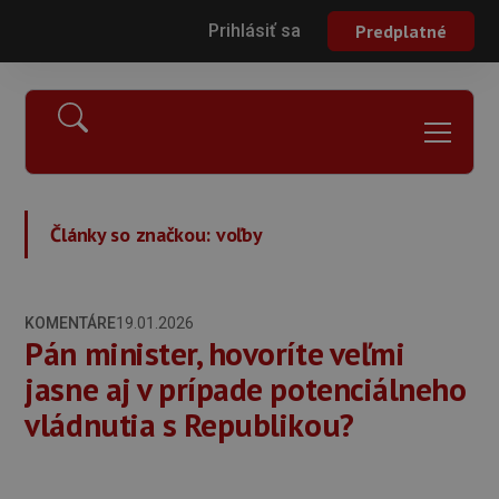
Prihlásiť sa
Predplatné
Články so značkou:
voľby
KOMENTÁRE
19.01.2026
Pán minister, hovoríte veľmi
jasne aj v prípade potenciálneho
vládnutia s Republikou?