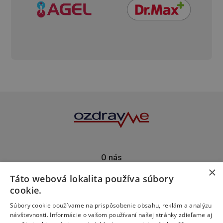
O nás
×
Kontakt
Táto webová lokalita používa súbory
Predplatné
cookie.
Inzercia
Podporte nás
Súbory cookie používame na prispôsobenie obsahu, reklám a analýzu
návštevnosti. Informácie o vašom používaní našej stránky zdieľame aj