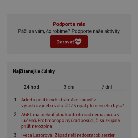
Podporte nás
Páči sa vám, čo robíme? Podporte naše aktivity.
Darovať
Najčítanejšie články
3 dni
7 dní
24 hod
Anketa politických strán: Ako spraviť z
vykastrovaného vola ÚDZS opäť plemenného býka?
AGEL má prebrať plnú kontrolu nad nemocnicou v
Lučenci. Protimonopolný úrad posúdi, či sa skupina
príliš nerozpína
Iveta Lazorová: Západ rieši nedostatok sestier