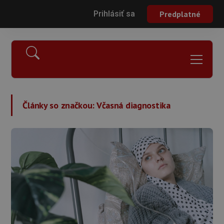
Prihlásiť sa
Predplatné
Články so značkou:
Včasná diagnostika