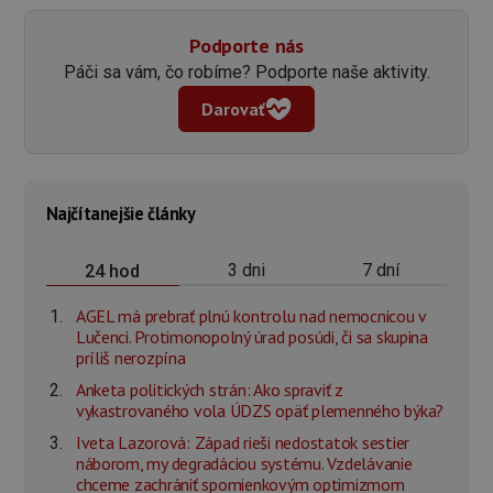
Podporte nás
Páči sa vám, čo robíme? Podporte naše aktivity.
Darovať
Najčítanejšie články
3 dni
7 dní
24 hod
AGEL má prebrať plnú kontrolu nad nemocnicou v
Lučenci. Protimonopolný úrad posúdi, či sa skupina
príliš nerozpína
Anketa politických strán: Ako spraviť z
vykastrovaného vola ÚDZS opäť plemenného býka?
Iveta Lazorová: Západ rieši nedostatok sestier
náborom, my degradáciou systému. Vzdelávanie
chceme zachrániť spomienkovým optimizmom