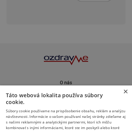
O nás
×
Kontakt
Táto webová lokalita používa súbory
Predplatné
cookie.
Inzercia
Podporte nás
Súbory cookie používame na prispôsobenie obsahu, reklám a analýzu
návštevnosti. Informácie o vašom používaní našej stránky zdieľame aj
s našimi reklamnými a analytickými partnermi, ktorí ich môžu
kombinovať s inými informáciami, ktoré ste im poskytli alebo ktoré