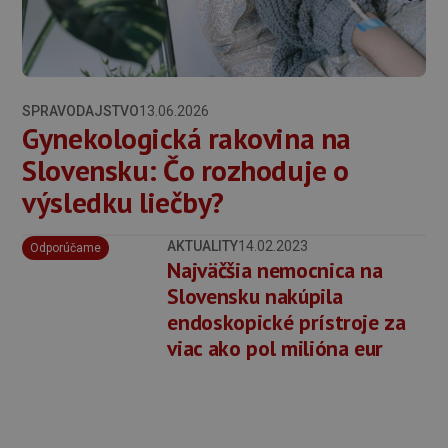
SPRAVODAJSTVO
13.06.2026
Gynekologická rakovina na
Slovensku: Čo rozhoduje o
výsledku liečby?
AKTUALITY
14.02.2023
Odporúčame
Najväčšia nemocnica na
Slovensku nakúpila
endoskopické prístroje za
viac ako pol milióna eur