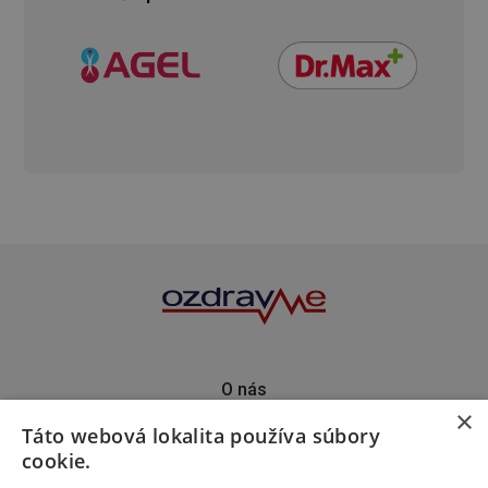
O nás
×
Kontakt
Táto webová lokalita používa súbory
Predplatné
cookie.
Inzercia