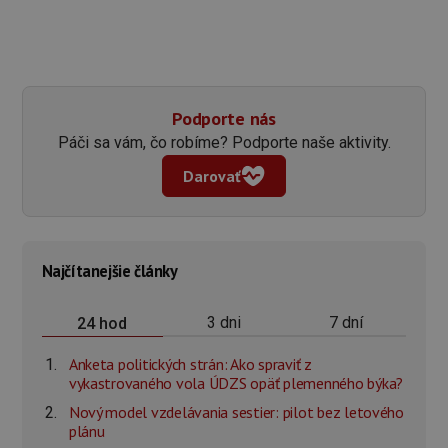
Podporte nás
Páči sa vám, čo robíme? Podporte naše aktivity.
Darovať
Najčítanejšie články
3 dni
7 dní
24 hod
Anketa politických strán: Ako spraviť z
vykastrovaného vola ÚDZS opäť plemenného býka?
Nový model vzdelávania sestier: pilot bez letového
plánu