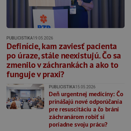
PUBLICISTIKA
19.05.2026
Definície, kam zaviesť pacienta
po úraze, stále neexistujú. Čo sa
zmenilo v záchrankách a ako to
funguje v praxi?
PUBLICISTIKA
15.05.2026
Deň urgentnej medicíny: Čo
prinášajú nové odporúčania
pre resuscitáciu a čo bráni
záchranárom robiť si
poriadne svoju prácu?