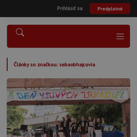
Prihlásiť sa
Predplatné
Články so značkou:
sebaobhajcovia