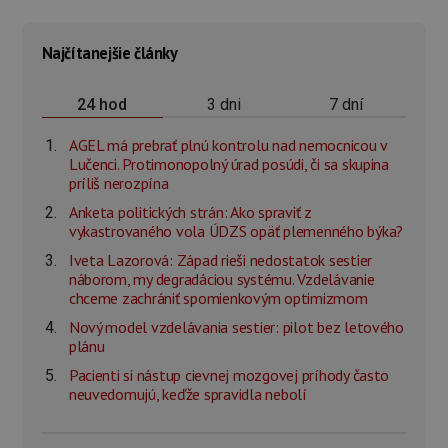
Najčítanejšie články
3 dni
7 dní
24 hod
AGEL má prebrať plnú kontrolu nad nemocnicou v
Lučenci. Protimonopolný úrad posúdi, či sa skupina
príliš nerozpína
Anketa politických strán: Ako spraviť z
vykastrovaného vola ÚDZS opäť plemenného býka?
Iveta Lazorová: Západ rieši nedostatok sestier
náborom, my degradáciou systému. Vzdelávanie
chceme zachrániť spomienkovým optimizmom
Nový model vzdelávania sestier: pilot bez letového
plánu
Pacienti si nástup cievnej mozgovej príhody často
neuvedomujú, keďže spravidla nebolí