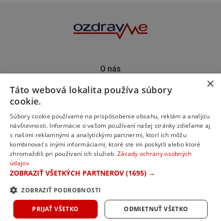
O nás
×
Kontakt
Táto webová lokalita používa súbory
Predplatné
cookie.
Inzercia
Podporte nás
Súbory cookie používame na prispôsobenie obsahu, reklám a analýzu
návštevnosti. Informácie o vašom používaní našej stránky zdieľame aj
s našimi reklamnými a analytickými partnermi, ktorí ich môžu
kombinovať s inými informáciami, ktoré ste im poskytli alebo ktoré
zhromaždili pri používaní ich služieb.
Zásady ochrany osobných
údajov
ZOBRAZIŤ VŠETKÝCH PARTNEROV
(1695) →
ZOBRAZIŤ PODROBNOSTI
© 2023 ozdravme s.r.o. Všetky práva vyhradené.
PRIJAŤ VŠETKO
ODMIETNUŤ VŠETKO