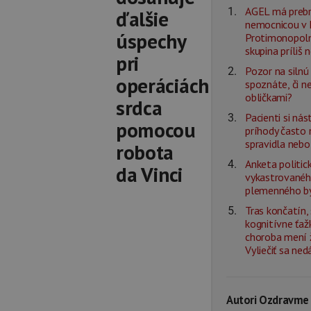
AGEL má prebr
ďalšie
nemocnicou v L
úspechy
Protimonopolný
skupina príliš 
pri
Pozor na silnú 
operáciách
spoznáte, či n
obličkami?
srdca
Pacienti si ná
pomocou
príhody často
spravidla nebo
robota
Anketa politick
da Vinci
vykastrovanéh
plemenného b
Tras končatín,
kognitívne ťaž
choroba mení ž
Vyliečiť sa ned
Autori Ozdravme