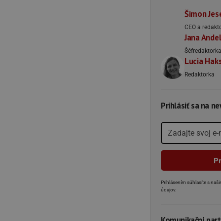
Šimon Jes
CEO a redakt
Jana Ande
Šéfredaktork
Lucia Hak
Redaktorka
Prihlásiť sa na n
Prihlásením súhlasíte s na
údajov.
Komunikační part