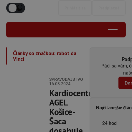
Prihlásiť sa
Predplatné
Články so značkou:
robot da
Vinci
Podp
Páči sa vám, 
naše
SPRAVODAJSTVO
Dar
16.08.2024
Kardiocentrum
AGEL
Najčítanejšie člá
Košice-
Šaca
24 hod
dosahuje