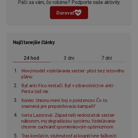
Páči sa vám, čo robíme? Podporte naše aktivity.
Darovať
Najčítanejšie články
3 dni
7 dní
24 hod
Nový model vzdelávania sestier: pilot bez letového
plánu
Byť anti-Fico nestačí. Byť v zdravotníctve anti-
Penta tiež nie
Koniec Unionu mení boj o poistencov. Čo to
znamená pre prepoisťovaciu kampaň?
Iveta Lazorová: Západ rieši nedostatok sestier
náborom, my degradáciou systému. Vzdelávanie
chceme zachrániť spomienkovým optimizmom
Tras končatín, stuhnutosť aj kognitívne ťažkosti: