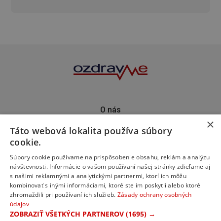
O nás
×
Kontakt
Táto webová lokalita používa súbory
Predplatné
cookie.
Inzercia
Podporte nás
Súbory cookie používame na prispôsobenie obsahu, reklám a analýzu
návštevnosti. Informácie o vašom používaní našej stránky zdieľame aj
s našimi reklamnými a analytickými partnermi, ktorí ich môžu
kombinovať s inými informáciami, ktoré ste im poskytli alebo ktoré
zhromaždili pri používaní ich služieb.
Zásady ochrany osobných
údajov
ZOBRAZIŤ VŠETKÝCH PARTNEROV
(1695) →