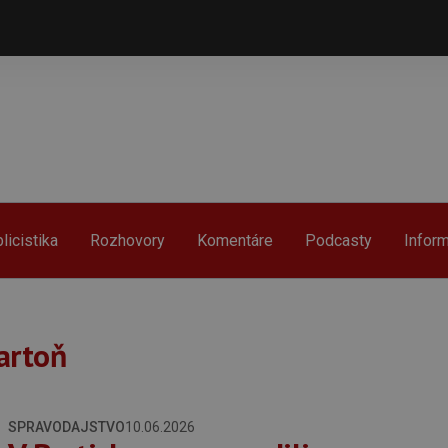
licistika
Rozhovory
Komentáre
Podcasty
Infor
artoň
SPRAVODAJSTVO
10.06.2026