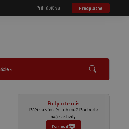
Prihlásiť sa
Predplatné
mácie
Podporte nás
Páči sa vám, čo robíme? Podporte
naše aktivity.
Darovať