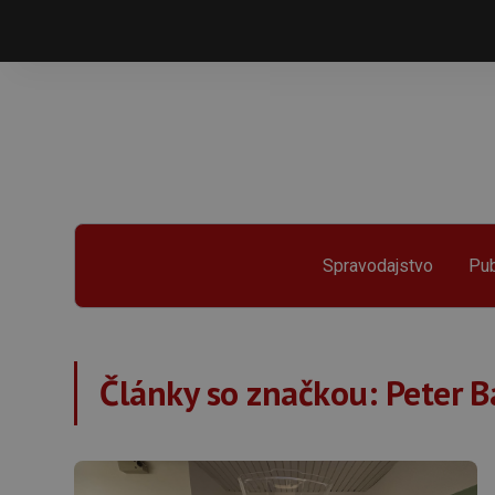
Spravodajstvo
Pub
Články so značkou:
Peter B