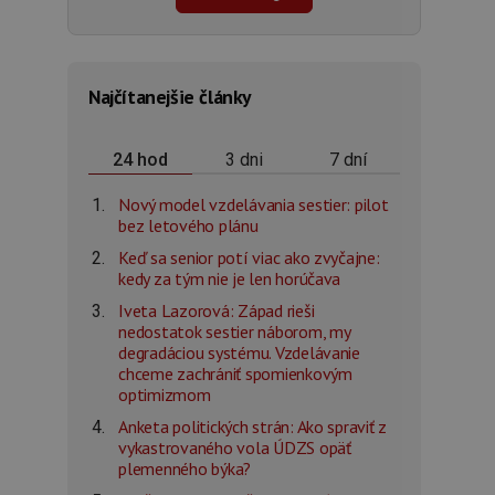
Najčítanejšie články
3 dni
7 dní
24 hod
Nový model vzdelávania sestier: pilot
bez letového plánu
Keď sa senior potí viac ako zvyčajne:
kedy za tým nie je len horúčava
Iveta Lazorová: Západ rieši
nedostatok sestier náborom, my
degradáciou systému. Vzdelávanie
chceme zachrániť spomienkovým
optimizmom
Anketa politických strán: Ako spraviť z
vykastrovaného vola ÚDZS opäť
plemenného býka?