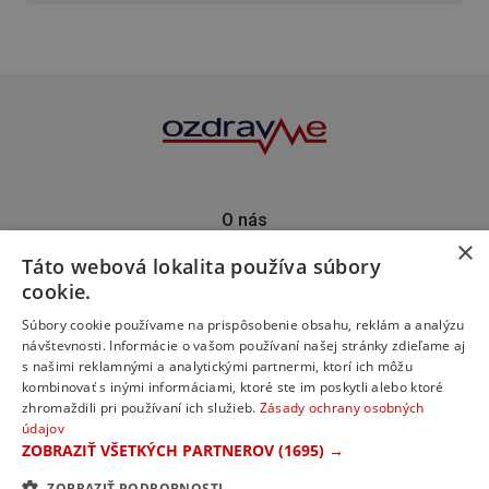
O nás
×
Kontakt
Táto webová lokalita používa súbory
Predplatné
cookie.
Inzercia
Podporte nás
Súbory cookie používame na prispôsobenie obsahu, reklám a analýzu
návštevnosti. Informácie o vašom používaní našej stránky zdieľame aj
s našimi reklamnými a analytickými partnermi, ktorí ich môžu
kombinovať s inými informáciami, ktoré ste im poskytli alebo ktoré
zhromaždili pri používaní ich služieb.
Zásady ochrany osobných
údajov
ZOBRAZIŤ VŠETKÝCH PARTNEROV
(1695) →
ZOBRAZIŤ PODROBNOSTI