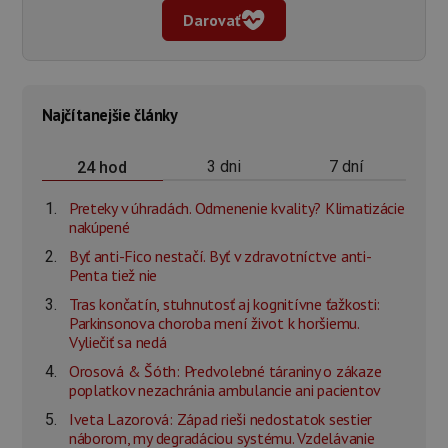
Darovať
Najčítanejšie články
3 dni
7 dní
24 hod
Preteky v úhradách. Odmenenie kvality? Klimatizácie
nakúpené
Byť anti-Fico nestačí. Byť v zdravotníctve anti-
Penta tiež nie
Tras končatín, stuhnutosť aj kognitívne ťažkosti:
Parkinsonova choroba mení život k horšiemu.
Vyliečiť sa nedá
Orosová & Šóth: Predvolebné táraniny o zákaze
poplatkov nezachránia ambulancie ani pacientov
Iveta Lazorová: Západ rieši nedostatok sestier
náborom, my degradáciou systému. Vzdelávanie