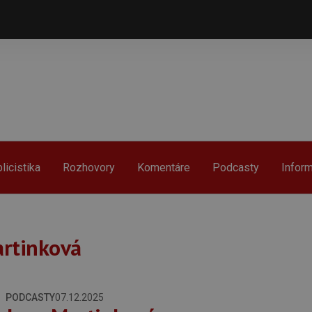
licistika
Rozhovory
Komentáre
Podcasty
Infor
artinková
PODCASTY
07.12.2025