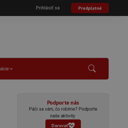
Prihlásiť sa
Predplatné
mácie
Podporte nás
Páči sa vám, čo robíme? Podporte
naše aktivity.
Darovať