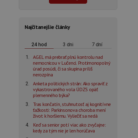
Najčítanejšie články
3 dni
7 dní
24 hod
AGEL má prebrať plnú kontrolu nad
nemocnicou v Lučenci. Protimonopolný
úrad posúdi, či sa skupina príliš
nerozpína
Anketa politických strán: Ako spraviť z
vykastrovaného vola ÚDZS opäť
plemenného býka?
Tras končatín, stuhnutosť aj kognitívne
ťažkosti: Parkinsonova choroba mení
život k horšiemu. Vyliečiť sa nedá
Keď sa senior potí viac ako zvyčajne:
kedy za tým nie je len horúčava