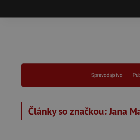
Spravodajstvo
Pub
Články so značkou:
Jana M