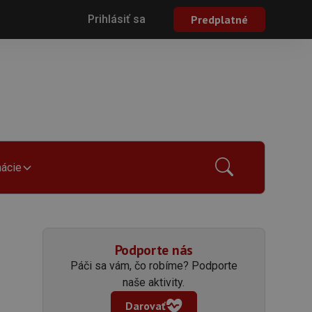
Prihlásiť sa
Predplatné
mácie
Podporte nás
Páči sa vám, čo robíme? Podporte
naše aktivity.
Darovať