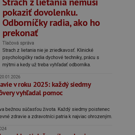
Strach z lietania nemusí
pokaziť dovolenku.
Odborníčky radia, ako ho
prekonať
Tlačová správa
Strach z lietania nie je zriedkavosť. Klinické
psychologičky radia dychové techniky, prácu s
mýtmi a kedy už treba vyhľadať odborníka.
20.01.2026
avie v roku 2025: každý siedmy
ôvery vyhľadal pomoc
va bežnou súčasťou života. Každý siedmy poistenec
evné zdravie a zdravotníci patria k najviac ohrozeným.
2024