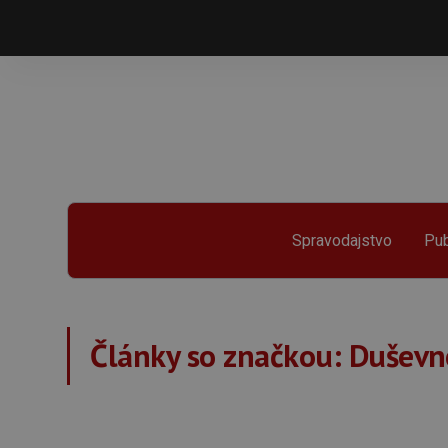
Spravodajstvo
Pub
Články so značkou:
Duševn