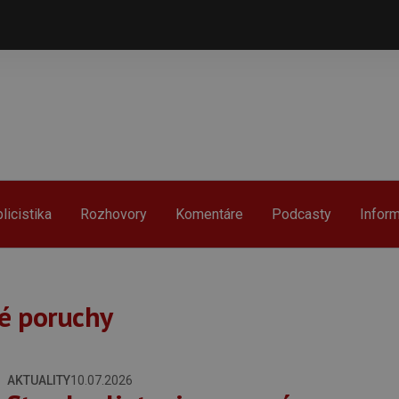
licistika
Rozhovory
Komentáre
Podcasty
Infor
é poruchy
AKTUALITY
10.07.2026