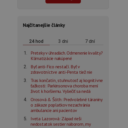
Najčítanejšie články
3 dni
7 dní
24 hod
Preteky v úhradách. Odmenenie kvality?
Klimatizácie nakúpené
Byť anti-Fico nestačí. Byť v
zdravotníctve anti-Penta tiež nie
Tras končatín, stuhnutosť aj kognitívne
ťažkosti: Parkinsonova choroba mení
život k horšiemu. Vyliečiť sa nedá
Orosová & Šóth: Predvolebné táraniny
o zákaze poplatkov nezachránia
ambulancie ani pacientov
Iveta Lazorová: Západ rieši
nedostatok sestier náborom, my