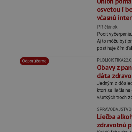
Union pomáh
osvetou i b
včasnú inte
PR článok
Pocit vyčerpania
Aj to môžu byť p
postihuje čím ďal
PUBLICISTIKA
22.0
Odporúčame
Obavy z pan
dáta zdravo
Jedným z dôsledk
ktorí sa liečia n
všetkých troch z
SPRAVODAJSTVO
Liečba alkoh
zdravotnú p