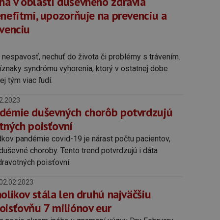
a v oblasti duševného zdravia
enefitmi, upozorňuje na prevenciu a
rvenciu
, nespavosť, nechuť do života či problémy s trávením.
ríznaky syndrómu vyhorenia, ktorý v ostatnej dobe
ej tým viac ľudí.
2.2023
démie duševných chorôb potvrdzujú
tných poisťovní
ov pandémie covid-19 je nárast počtu pacientov,
a duševné choroby. Tento trend potvrdzujú i dáta
dravotných poisťovní.
02.02.2023
olikov stála len druhú najväčšiu
oisťovňu 7 miliónov eur