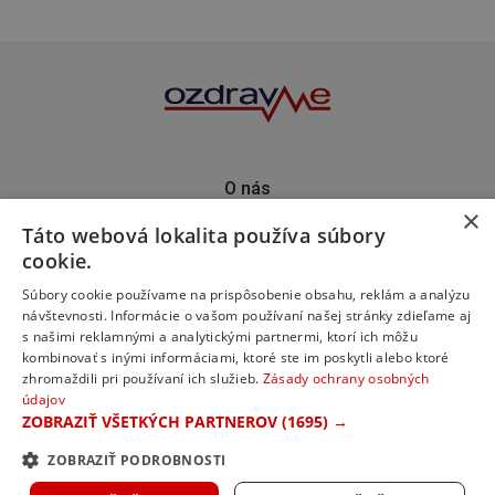
O nás
×
Kontakt
Táto webová lokalita používa súbory
Predplatné
cookie.
Inzercia
Podporte nás
Súbory cookie používame na prispôsobenie obsahu, reklám a analýzu
návštevnosti. Informácie o vašom používaní našej stránky zdieľame aj
s našimi reklamnými a analytickými partnermi, ktorí ich môžu
kombinovať s inými informáciami, ktoré ste im poskytli alebo ktoré
zhromaždili pri používaní ich služieb.
Zásady ochrany osobných
údajov
ZOBRAZIŤ VŠETKÝCH PARTNEROV
(1695) →
ZOBRAZIŤ PODROBNOSTI
© 2023 ozdravme s.r.o. Všetky práva vyhradené.