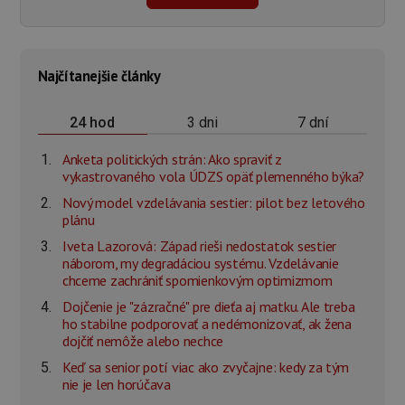
Najčítanejšie články
3 dni
7 dní
24 hod
Anketa politických strán: Ako spraviť z
vykastrovaného vola ÚDZS opäť plemenného býka?
Nový model vzdelávania sestier: pilot bez letového
plánu
Iveta Lazorová: Západ rieši nedostatok sestier
náborom, my degradáciou systému. Vzdelávanie
chceme zachrániť spomienkovým optimizmom
Dojčenie je "zázračné" pre dieťa aj matku. Ale treba
ho stabilne podporovať a nedémonizovať, ak žena
dojčiť nemôže alebo nechce
Keď sa senior potí viac ako zvyčajne: kedy za tým
nie je len horúčava