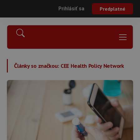
Prihlásiť sa
Predplatné
Články so značkou:
CEE Health Policy Network