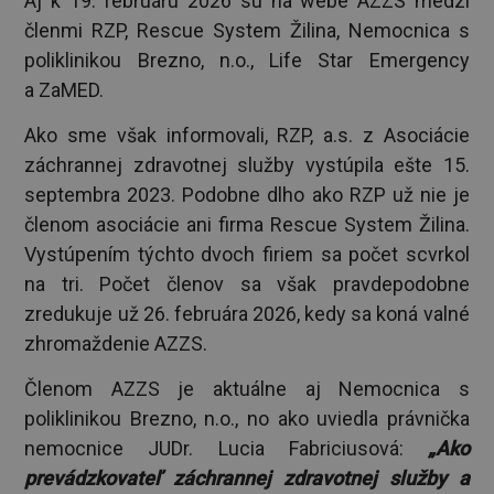
Aj k 19. februáru 2026 sú na webe AZZS medzi
členmi RZP, Rescue System Žilina, Nemocnica s
poliklinikou Brezno, n.o., Life Star Emergency
a ZaMED.
Ako sme však informovali, RZP, a.s. z Asociácie
záchrannej zdravotnej služby vystúpila ešte 15.
septembra 2023. Podobne dlho ako RZP už nie je
členom asociácie ani firma Rescue System Žilina.
Vystúpením týchto dvoch firiem sa počet scvrkol
na tri. Počet členov sa však pravdepodobne
zredukuje už 26. februára 2026, kedy sa koná valné
zhromaždenie AZZS.
Členom AZZS je aktuálne aj Nemocnica s
poliklinikou Brezno, n.o., no ako uviedla právnička
nemocnice JUDr. Lucia Fabriciusová:
„Ako
prevádzkovateľ záchrannej zdravotnej služby a