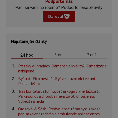
Podporte nás
Páči sa vám, čo robíme? Podporte naše aktivity.
Darovať
Najčítanejšie články
3 dni
7 dní
24 hod
Preteky v úhradách. Odmenenie kvality? Klimatizácie
nakúpené
Byť anti-Fico nestačí. Byť v zdravotníctve anti-
Penta tiež nie
Tras končatín, stuhnutosť aj kognitívne ťažkosti:
Parkinsonova choroba mení život k horšiemu.
Vyliečiť sa nedá
Orosová & Šóth: Predvolebné táraniny o zákaze
poplatkov nezachránia ambulancie ani pacientov