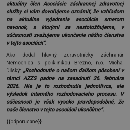
aktuálny člen Asociácie záchrannej zdravotnej
služby si vám dovoľujeme oznámiť, že vzhľadom
na aktuálne vyjadrenia asociácie smerom
navonok, s ktorými sa nestotožňujeme, v
súčasnosti zvažujeme ukončenie nášho členstva
v tejto asociácii“
.
Ako dodal hlavný zdravotnícky záchranár
Nemocnica s poliklinikou Brezno, n.o. Michal
Dilský:
„Rozhodnutie o našom ďalšom pôsobení v
rámci AZZS padne na zasadnutí 26. februára
2026. Nie je to rozhodnutie jednotlivca, ale
výsledok interného rozhodovacieho procesu. V
súčasnosti je však vysoko pravdepodobné, že
naše členstvo v tejto asociácii ukončíme“.
{{odporucane}}