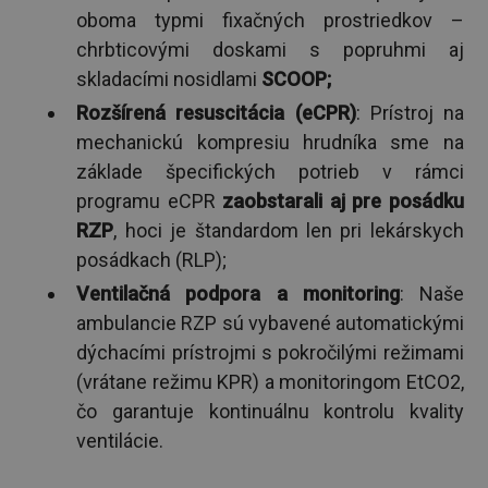
oboma typmi fixačných prostriedkov –
chrbticovými doskami s popruhmi aj
skladacími nosidlami
SCOOP;
Rozšírená resuscitácia (eCPR)
: Prístroj na
mechanickú kompresiu hrudníka sme na
základe špecifických potrieb v rámci
programu eCPR
zaobstarali aj pre posádku
RZP
, hoci je štandardom len pri lekárskych
posádkach (RLP);
Ventilačná podpora a monitoring
: Naše
ambulancie RZP sú vybavené automatickými
dýchacími prístrojmi s pokročilými režimami
(vrátane režimu KPR) a monitoringom EtCO2,
čo garantuje kontinuálnu kontrolu kvality
ventilácie.