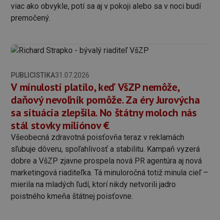
viac ako obvykle, potí sa aj v pokoji alebo sa v noci budí
premočený.
PUBLICISTIKA
31.07.2026
V minulosti platilo, keď VšZP nemôže,
daňový nevoľník pomôže. Za éry Jurovýcha
sa situácia zlepšila. No štátny moloch nás
stál stovky miliónov €
Všeobecná zdravotná poisťovňa teraz v reklamách
sľubuje dôveru, spoľahlivosť a stabilitu. Kampaň vyzerá
dobre a VšZP zjavne prospela nová PR agentúra aj nová
marketingová riaditeľka. Tá minuloročná totiž minula cieľ –
mierila na mladých ľudí, ktorí nikdy netvorili jadro
poistného kmeňa štátnej poisťovne.