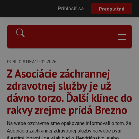
Prihlásiť sa
Predplatné
PUBLICISTIKA
19.02.2026
Z Asociácie záchrannej
zdravotnej služby je už
dávno torzo. Ďalší klinec do
rakvy zrejme pridá Brezno
Na webe ozdravme sme opakovane informovali o tom, že
Asociácia záchrannej zdravotnej služby na webe pýši
šiestimi logami. Ide však buď o šlendriánstvo, alebo