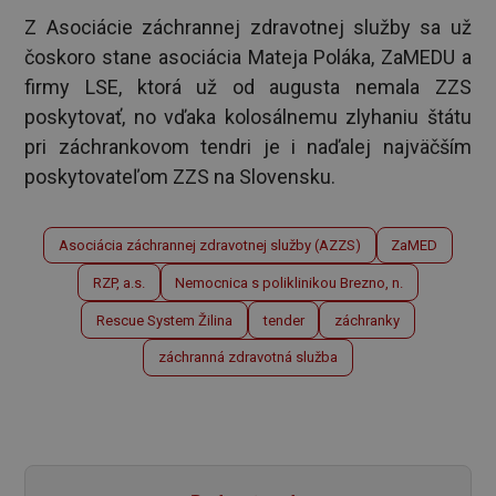
Z Asociácie záchrannej zdravotnej služby sa už
čoskoro stane asociácia Mateja Poláka, ZaMEDU a
firmy LSE, ktorá už od augusta nemala ZZS
poskytovať, no vďaka kolosálnemu zlyhaniu štátu
pri záchrankovom tendri je i naďalej najväčším
poskytovateľom ZZS na Slovensku.
Asociácia záchrannej zdravotnej služby (AZZS)
ZaMED
RZP, a.s.
Nemocnica s poliklinikou Brezno, n.
Rescue System Žilina
tender
záchranky
záchranná zdravotná služba