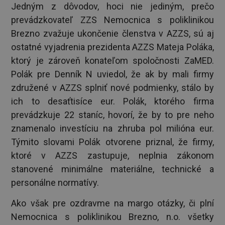
Jedným z dôvodov, hoci nie jediným, prečo
prevádzkovateľ ZZS Nemocnica s poliklinikou
Brezno zvažuje ukončenie členstva v AZZS, sú aj
ostatné vyjadrenia prezidenta AZZS Mateja Poláka,
ktorý je zároveň konateľom spoločnosti ZaMED.
Polák pre Denník N uviedol, že ak by mali firmy
združené v AZZS splniť nové podmienky, stálo by
ich to desaťtisíce eur. Polák, ktorého firma
prevádzkuje 22 staníc, hovorí, že by to pre neho
znamenalo investíciu na zhruba pol milióna eur.
Týmito slovami Polák otvorene priznal, že firmy,
ktoré v AZZS zastupuje, neplnia zákonom
stanovené minimálne materiálne, technické a
personálne normatívy.
Ako však pre ozdravme na margo otázky, či plní
Nemocnica s poliklinikou Brezno, n.o. všetky