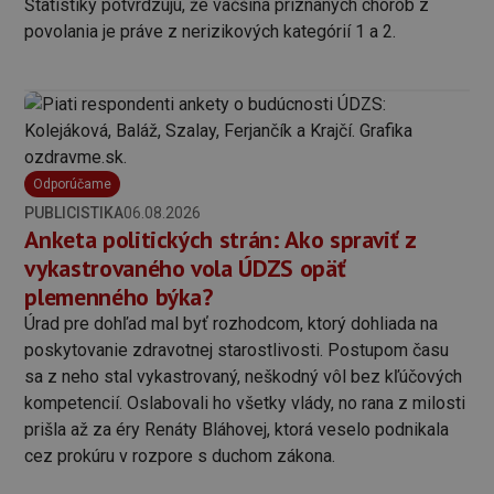
Štatistiky potvrdzujú, že väčšina priznaných chorôb z
povolania je práve z nerizikových kategórií 1 a 2.
Odporúčame
PUBLICISTIKA
06.08.2026
Anketa politických strán: Ako spraviť z
vykastrovaného vola ÚDZS opäť
plemenného býka?
Úrad pre dohľad mal byť rozhodcom, ktorý dohliada na
poskytovanie zdravotnej starostlivosti. Postupom času
sa z neho stal vykastrovaný, neškodný vôl bez kľúčových
kompetencií. Oslabovali ho všetky vlády, no rana z milosti
prišla až za éry Renáty Bláhovej, ktorá veselo podnikala
cez prokúru v rozpore s duchom zákona.