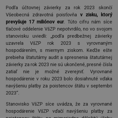
Podľa účtovnej závierky za rok 2023 skončí
Všeobecná zdravotná poisťovňa
v zisku, ktorý
prevyšuje 17 miliónov eur
. Túto cifru nám síce
tlačové oddelenie VšZP nepotvrdilo, no vo svojom
stanovisku uviedli: „podľa predbežnej závierky
uzavrela VšZP rok 2023 s vyrovnaným
hospodárením, s miernym ziskom. Keďže ešte
prebieha štatutárny audit a spresnenia štatutárnej
závierky za rok 2023 nie sú ukončené, presné čísla
zatiaľ nie je možné zverejniť. Vyrovnané
hospodárenie v roku 2023 bolo dosiahnuté vďaka
navýšeniu platby za poistencov štátu v septembri
2023“.
Stanovisko VšZP síce uvádza, že za vyrovnané
hospodárenie VšZP vďačí navýšeniu platby za