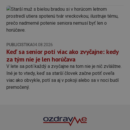
PUBLICISTIKA
04.08.2026
Keď sa senior potí viac ako zvyčajne: kedy
za tým nie je len horúčava
V lete sa potí každý a zvyčajne na tom nie je nič zvláštne.
Iné je to vtedy, keď sa starší človek začne potiť oveľa
viac ako obvykle, potí sa aj v pokoji alebo sa v noci budí
premočený.