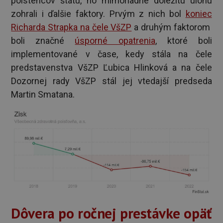
poistencov štátu, no mimoriadne dôležitú úlohu
zohrali i ďalšie faktory. Prvým z nich bol
koniec
Richarda Strapka na čele VšZP
a druhým faktorom
boli značné
úsporné opatrenia
, ktoré boli
implementované v čase, kedy stála na čele
predstavenstva VšZP Ľubica Hlinková a na čele
Dozornej rady VšZP stál jej vtedajší predseda
Martin Smatana.
Dôvera po ročnej prestávke opäť