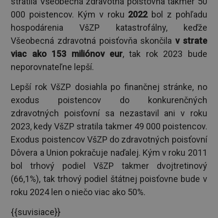
stratila Všeobecná zdravotná poisťovňa takmer 50
000 poistencov. Kým v roku
2022
bol z pohľadu
hospodárenia VšZP katastrofálny, keďže
Všeobecná zdravotná poisťovňa skončila
v strate
viac ako 153 miliónov eur
, tak rok 2023 bude
neporovnateľne lepší.
Lepší rok VšZP dosiahla po finančnej stránke, no
exodus poistencov do konkurenčných
zdravotných poisťovní sa nezastavil ani v roku
2023, kedy VšZP stratila takmer 49 000 poistencov.
Exodus poistencov VšZP do zdravotných poisťovní
Dôvera a Union pokračuje naďalej. Kým v roku 2011
bol trhový podiel VšZP takmer dvojtretinový
(66,1%), tak trhový podiel štátnej poisťovne bude v
roku 2024 len o niečo viac ako 50%.
{{suvisiace}}