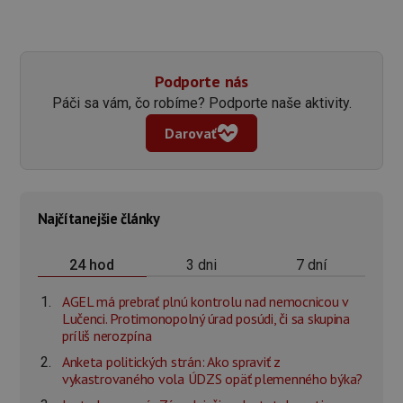
Podporte nás
Páči sa vám, čo robíme? Podporte naše aktivity.
Darovať
Najčítanejšie články
3 dni
7 dní
24 hod
AGEL má prebrať plnú kontrolu nad nemocnicou v
Lučenci. Protimonopolný úrad posúdi, či sa skupina
príliš nerozpína
Anketa politických strán: Ako spraviť z
vykastrovaného vola ÚDZS opäť plemenného býka?