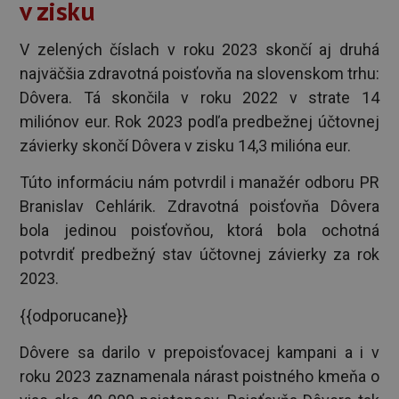
v zisku
V zelených číslach v roku 2023 skončí aj druhá
najväčšia zdravotná poisťovňa na slovenskom trhu:
Dôvera. Tá skončila v roku 2022 v strate 14
miliónov eur. Rok 2023 podľa predbežnej účtovnej
závierky skončí Dôvera v zisku 14,3 milióna eur.
Túto informáciu nám potvrdil i manažér odboru PR
Branislav Cehlárik. Zdravotná poisťovňa Dôvera
bola jedinou poisťovňou, ktorá bola ochotná
potvrdiť predbežný stav účtovnej závierky za rok
2023.
{{odporucane}}
Dôvere sa darilo v prepoisťovacej kampani a i v
roku 2023 zaznamenala nárast poistného kmeňa o