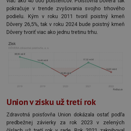
viac ako 40 000 poistencov. Poisťovňa Dôvera tak
pokračuje v trende zvyšovania svojho trhového
podielu. Kým v roku 2011 tvoril poistný kmeň
Dôvery 26,5%, tak v roku 2024 bude poistný kmeň
Dôvery tvoriť viac ako jednu tretinu trhu.
Union v zisku už tretí rok
Zdravotná poisťovňa Union dokázala ostať podľa
predbežnej závierky za rok 2023 v zelených
číslach už tretí rok v rade. Rok 2021 zaknihoval