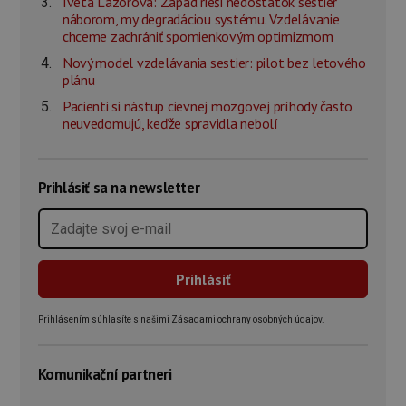
Iveta Lazorová: Západ rieši nedostatok sestier
náborom, my degradáciou systému. Vzdelávanie
chceme zachrániť spomienkovým optimizmom
Nový model vzdelávania sestier: pilot bez letového
plánu
Pacienti si nástup cievnej mozgovej príhody často
neuvedomujú, keďže spravidla nebolí
Prihlásiť sa na newsletter
Prihlásením súhlasíte s našimi Zásadami ochrany osobných údajov.
Komunikační partneri