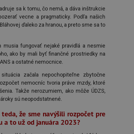
adruje sa k tomu, čo nemá, a dáva inštrukcie
pozerať vecne a pragmaticky. Podľa našich
Bláhovej ďaleko za hranou, a preto sme sa to
 musia fungovať nejaké pravidlá a nesmie
oho, ako by mali byť finančné prostriedky na
ANS a ostatné nemocnice.
situácia začala nepochopiteľne zbytočne
rozpočet nemocníc tvoria práve mzdy, ktoré
výšenia. Takže nerozumiem, ako môže ÚDZS,
 nároky sú neopodstatnené.
 teda, že sme navýšili rozpočet pre
u a to už od januára 2023?