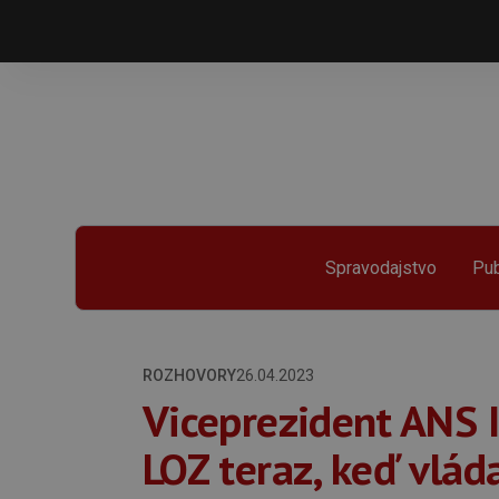
Spravodajstvo
Pub
ROZHOVORY
26.04.2023
Viceprezident ANS 
LOZ teraz, keď vlád