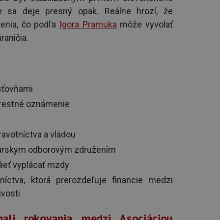
e sa deje presný opak. Reálne hrozí, že
enia, čo podľa
Igora Pramuka
môže vyvolať
raničia.
sťovňami
 trestné oznámenie
avotníctva a vládou
kárskym odborovým združením
dieť vyplácať mzdy
níctva, ktorá prerozdeľuje financie medzi
ivosti
ehali rokovania medzi
Asociáciou