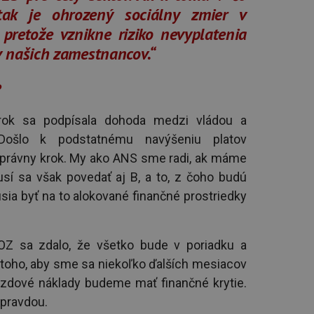
tak je ohrozený sociálny zmier v
 pretože vznikne riziko nevyplatenia
 našich zamestnancov.“
?
rok sa podpísala dohoda medzi vládou a
Došlo k podstatnému navýšeniu platov
správny krok. My ako ANS sme radi, ak máme
usí sa však povedať aj B, a to, z čoho budú
sia byť na to alokované finančné prostriedky
OZ sa zdalo, že všetko bude v poriadku a
 toho, aby sme sa niekoľko ďalších mesiacov
 mzdové náklady budeme mať finančné krytie.
 pravdou.