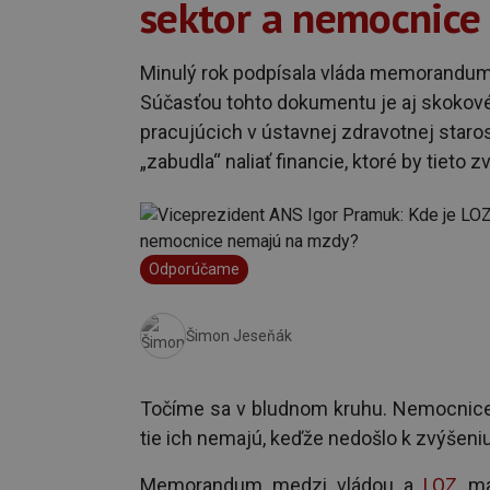
sektor a nemocnice
Minulý rok podpísala vláda memorandu
Súčasťou tohto dokumentu je aj skokov
pracujúcich v ústavnej zdravotnej staros
„zabudla“ naliať financie, ktoré by tieto 
Odporúčame
Šimon Jeseňák
Točíme sa v bludnom kruhu. Nemocnice 
tie ich nemajú, keďže nedošlo k zvýšeniu
Memorandum medzi vládou a
LOZ
mal