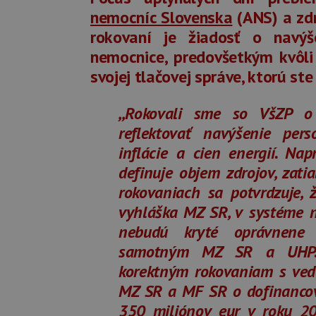
nemocníc Slovenska
(ANS) a zd
rokovaní je žiadosť o navýše
nemocnice, predovšetkým kvôl
svojej tlačovej správe, ktorú ste 
,,Rokovali sme so VšZP o
reflektovať navýšenie per
inflácie a cien energií. Na
definuje objem zdrojov, zat
rokovaniach sa potvrdzuje, 
vyhláška MZ SR, v systéme n
nebudú kryté oprávnene 
samotným MZ SR a UHP. M
korektným rokovaniam s ved
MZ SR a MF SR o dofinancova
350 miliónov eur v roku 20