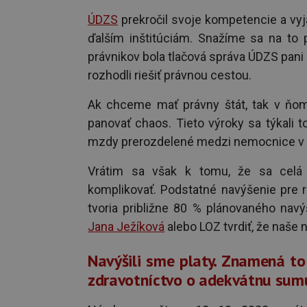
ÚDZS
prekročil svoje kompetencie a vyj
ďalším inštitúciám. Snažíme sa na to 
právnikov bola tlačová správa ÚDZS pani 
rozhodli riešiť právnou cestou.
Ak chceme mať právny štát, tak v ňom
panovať chaos. Tieto výroky sa týkali t
mzdy prerozdelené medzi nemocnice v 
Vrátim sa však k tomu, že sa celá 
komplikovať. Podstatné navýšenie pre 
tvoria približne 80 % plánovaného na
Jana Ježíková
alebo LOZ tvrdiť, že naše
Navýšili sme platy. Znamená to
zdravotníctvo o adekvátnu sum