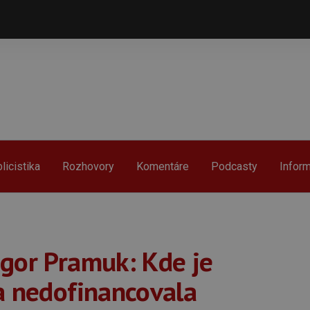
licistika
Rozhovory
Komentáre
Podcasty
Infor
Igor Pramuk: Kde je
a nedofinancovala