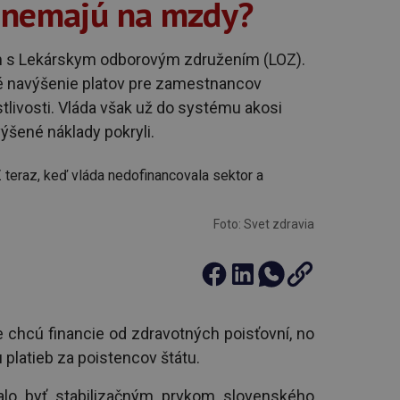
 nemajú na mzdy?
m s Lekárskym odborovým združením (LOZ).
é navýšenie platov pre zamestnancov
tlivosti. Vláda však už do systému akosi
zvýšené náklady pokryli.
Foto: Svet zdravia
chcú financie od zdravotných poisťovní, no
 platieb za poistencov štátu.
o byť stabilizačným prvkom slovenského