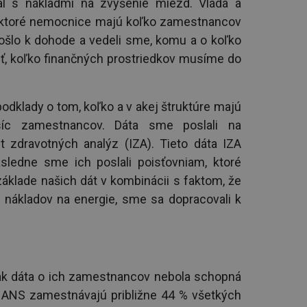
al s nákladmi na zvýšenie miezd. Vláda a
m, ktoré nemocnice majú koľko zamestnancov
došlo k dohode a vedeli sme, komu a o koľko
, koľko finančných prostriedkov musíme do
podklady o tom, koľko a v akej štruktúre majú
íc zamestnancov. Dáta sme poslali na
út zdravotných analýz (IZA). Tieto dáta IZA
ásledne sme ich poslali poisťovniam, ktoré
základe našich dát v kombinácii s faktom, že
nákladov na energie, sme sa dopracovali k
k dáta o ich zamestnancov nebola schopná
ANS zamestnávajú približne 44 % všetkých