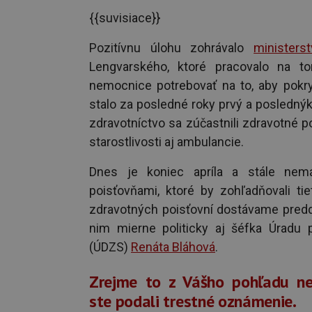
{{suvisiace}}
Pozitívnu úlohu zohrávalo
ministers
Lengvarského, ktoré pracovalo na to
nemocnice potrebovať na to, aby pokry
stalo za posledné roky prvý a poslednýk
zdravotníctvo sa zúčastnili zdravotné p
starostlivosti aj ambulancie.
Dnes je koniec apríla a stále ne
poisťovňami, ktoré by zohľadňovali t
zdravotných poisťovní dostávame preddav
nim mierne politicky aj šéfka Úradu 
(ÚDZS)
Renáta Bláhová
.
Zrejme to z Vášho pohľadu neb
ste podali trestné oznámenie.