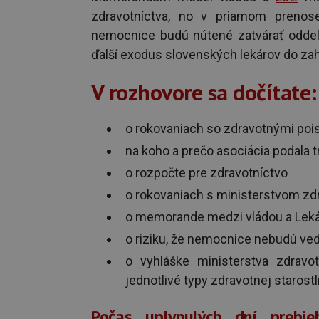
zdravotníctva, no v priamom prenos
nemocnice budú nútené zatvárať oddel
ďalší exodus slovenských lekárov do zah
V rozhovore sa dočítate:
o rokovaniach so zdravotnými poi
na koho a prečo asociácia podala
o rozpočte pre zdravotníctvo
o rokovaniach s ministerstvom zdr
o memorande medzi vládou a Le
o riziku, že nemocnice nebudú ve
o vyhláške ministerstva zdravot
jednotlivé typy zdravotnej starostl
Počas uplynulých dní prebi