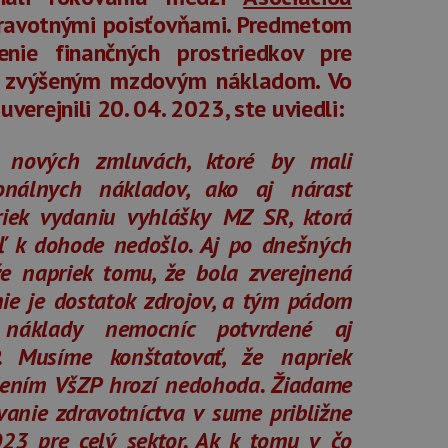
ravotnými poisťovňami. Predmetom
nie finančných prostriedkov pre
i zvýšeným mzdovým nákladom. Vo
uverejnili 20. 04. 2023, ste uviedli:
 nových zmluvách, ktoré by mali
sonálnych nákladov, ako aj nárast
priek vydaniu vyhlášky MZ SR, ktorá
iaľ k dohode nedošlo. Aj po dnešných
že napriek tomu, že bola zverejnená
ie je dostatok zdrojov, a tým pádom
náklady nemocníc potvrdené aj
usíme konštatovať, že napriek
ením VšZP hrozí nedohoda. Žiadame
nie zdravotníctva v sume približne
23 pre celý sektor. Ak k tomu v čo