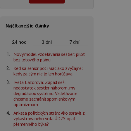
Najčítanejšie články
3 dni
7 dní
24 hod
Nový model vzdelávania sestier: pilot
bez letového plánu
Keď sa senior potí viac ako zvyčajne:
kedy za tým nie je len horúčava
Iveta Lazorová: Západ rieši
nedostatok sestier náborom, my
degradáciou systému. Vzdelávanie
chceme zachrániť spomienkovým
optimizmom
Anketa politických strán: Ako spraviť z
vykastrovaného vola ÚDZS opäť
plemenného býka?