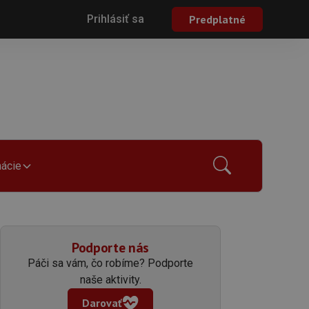
Prihlásiť sa
Predplatné
mácie
Podporte nás
Páči sa vám, čo robíme? Podporte
naše aktivity.
Darovať