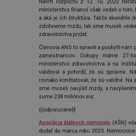
Návrh rozpočtu z 12. 10. 2022 nerát
ministerstvo financií však vedeli o to
a aká je ich štruktúra. Takže akonáhle 
zdvihneme mzdu, tak sme museli vedieť
zdravotníctva pridať.
Členovia ANS to spravili a poskytli nám 
zamestnancov. Dokopy máme 27-tis
ministerstvo zdravotníctva a na Inštit
validoval a potvrdil, že sú správne. N
rovnako konštatovali, že sú validné. Na 
sme museli navýšiť mzdy, a navýšením 
sume 238 miliónov eur.
{{odporucane}}
Asociácia štátnych nemocníc
(AŠN) vša
dodať do marca roku 2023. Nemocnice 