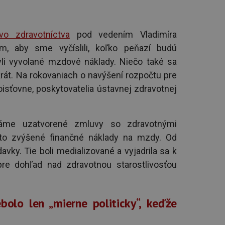
tvo zdravotníctva
pod vedením Vladimíra
m, aby sme vyčíslili, koľko peňazí budú
li vyvolané mzdové náklady. Niečo také sa
rát. Na rokovaniach o navýšení rozpočtu pre
oisťovne, poskytovatelia ústavnej zdravotnej
máme uzatvorené zmluvy so zdravotnými
ieto zvýšené finančné náklady na mzdy. Od
ky. Tie boli medializované a vyjadrila sa k
pre dohľad nad zdravotnou starostlivosťou
olo len „mierne politicky“, keďže