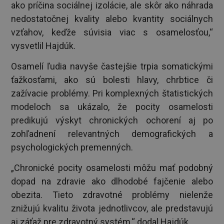
ako príčina sociálnej izolácie, ale skôr ako náhrada
nedostatočnej kvality alebo kvantity sociálnych
vzťahov, keďže súvisia viac s osamelosťou,“
vysvetlil Hajdúk.
Osamelí ľudia navyše častejšie trpia somatickými
ťažkosťami, ako sú bolesti hlavy, chrbtice či
zažívacie problémy. Pri komplexných štatistických
modeloch sa ukázalo, že pocity osamelosti
predikujú výskyt chronických ochorení aj po
zohľadnení relevantných demografických a
psychologických premenných.
„Chronické pocity osamelosti môžu mať podobný
dopad na zdravie ako dlhodobé fajčenie alebo
obezita. Tieto zdravotné problémy nielenže
znižujú kvalitu života jednotlivcov, ale predstavujú
aj záťaž pre zdravotný systém,“ dodal Hajdúk.