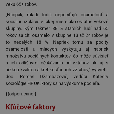
veku 65+ rokov.
„Naopak, mladí ľudia nepociťujú osamelosť a
sociálnu izoláciu v takej miere ako ostatné vekové
skupiny. Kým takmer 38 % starších ľudí nad 65
rokov sa cíti osamelo, v skupine 18 až 24 rokov je
to necelých 18 %. Napriek tomu sa pocity
osamelosti u mladých vyskytujú aj napriek
množstvu sociálnych kontaktov, čo môže súvisieť
s ich odlišnými očakávania od vzťahov, ale aj s
nízkou kvalitou a krehkosťou ich vzťahov,“ vysvetlil
doc. Roman Džambazovič, vedúci Katedry
sociológie FiF UK, ktorý sa na výskume podieľa.
{{odporucane}}
Kľúčové faktory