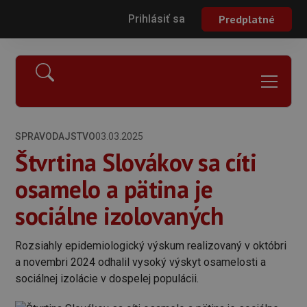
Prihlásiť sa
Predplatné
SPRAVODAJSTVO
03.03.2025
Štvrtina Slovákov sa cíti
osamelo a pätina je
sociálne izolovaných
Rozsiahly epidemiologický výskum realizovaný v októbri
a novembri 2024 odhalil vysoký výskyt osamelosti a
sociálnej izolácie v dospelej populácii.