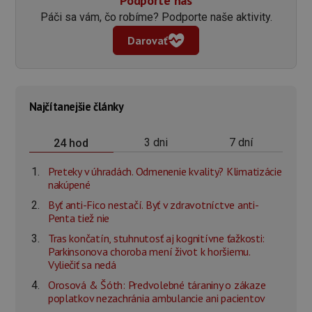
Páči sa vám, čo robíme? Podporte naše aktivity.
Darovať
Najčítanejšie články
3 dni
7 dní
24 hod
Preteky v úhradách. Odmenenie kvality? Klimatizácie
nakúpené
Byť anti-Fico nestačí. Byť v zdravotníctve anti-
Penta tiež nie
Tras končatín, stuhnutosť aj kognitívne ťažkosti:
Parkinsonova choroba mení život k horšiemu.
Vyliečiť sa nedá
Orosová & Šóth: Predvolebné táraniny o zákaze
poplatkov nezachránia ambulancie ani pacientov