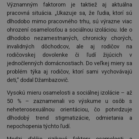
Významným faktorom je taktiež aj aktuálna
pracovná situácia. „Ukazuje sa, že ľudia, ktorí sú
dlhodobo mimo pracovného trhu, sú výrazne viac
ohrození osamelosťou a sociálnou izoláciou. Ide o
dlhodobo nezamestnaných, chronicky chorých,
invalidných dôchodcov, ale aj rodičov na
rodičovskej dovolenke či ľudí žijúcich v
jednočlenných domácnostiach. Do veľkej miery sa
problém týka aj rodičov, ktorí sami vychovávajú
deti,“ dodal Džambazovič.
Vysokú mieru osamelosti a sociálnej izolácie – až
50 % – zaznamenali vo výskume u osôb s
neheterosexuálnou orientáciou, čo potvrdzuje
dlhodobý trend stigmatizácie, odmietania a
nepochopenia týchto ľudí.
Medzi ďalšie rizikové faktory osamelosti a