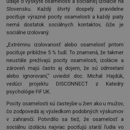
údaje o výskyte osamelosti a sociálnej izolácie na
Slovensku. Každý štvrtý dospelý pravidelne
pociťuje výrazné pocity osamelosti a každý piaty
nemá dostatok sociálnych kontaktov, čiže je
sociálne izolovaný.
„Extrémnu izolovanosť alebo osamelosť pritom
pociťuje približne 5 % ľudí. To znamená, že takmer
neustále prežívajú pocity osamelosti, izolácie a
zároveň majú často aj dojem, že sú odmietaní
alebo ignorovaní,“ uviedol doc. Michal Hajdúk,
vedúci projektu DISCONNECT z Katedry
psychológie FiF UK.
Pocity osamelosti sú častejšie u žien ako u mužov,
čo zodpovedá aj výsledkom podobných výskumov
v zahraničí. Potvrdilo sa tiež, že osamelosť a
sociálnu izoláciu najviac pociťujú starší ľudia vo