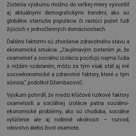
Zistenia výskumu možno do veľkej miery vysvetliť
aj aktuálnymi demografickými trendmi, ako sú
globálne starnutie populácie či rastúci počet ľudí
žijúcich v jednočlenných domácnostiach.
Ďalšími faktormi sú zhoršenie zdravotného stavu a
ekonomická situácia. „Zaujímavým zistením je, že
osamelosť a sociálnu izoláciu pociťujú najmä ľudia
s nižším vzdelaním, môžu za tým však stáť aj iné
socioekonomické a zdravotné faktory, ktoré s tým
súvisia,“ podotkol Džambazovič.
Výskum potvrdil, že medzi kľúčové rizikové faktory
osamelosti a sociálnej izolácie patria sociálno-
ekonomické problémy, ako sú chudoba, sociálne
vylúčenie ale aj rodinné okolnosti – rozvod,
vdovstvo alebo život osamote.