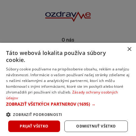
O nás
×
Kontakt
Táto webová lokalita používa súbory
Predplatné
cookie.
Inzercia
Podporte nás
Súbory cookie používame na prispôsobenie obsahu, reklám a analýzu
návštevnosti. Informácie o vašom používaní našej stránky zdieľame aj
s našimi reklamnými a analytickými partnermi, ktorí ich môžu
kombinovať s inými informáciami, ktoré ste im poskytli alebo ktoré
zhromaždili pri používaní ich služieb.
Zásady ochrany osobných
údajov
ZOBRAZIŤ VŠETKÝCH PARTNEROV
(1695) →
ZOBRAZIŤ PODROBNOSTI
© 2023 ozdravme s.r.o. Všetky práva vyhradené.
PRIJAŤ VŠETKO
ODMIETNUŤ VŠETKO