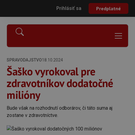
Prihlásiť sa
Predplatné
SPRAVODAJSTVO
18.10.2024
Šaško vyrokoval pre
zdravotníkov dodatočné
milióny
Bude však na rozhodnutí odborárov, či táto suma aj
zostane v zdravotníctve.