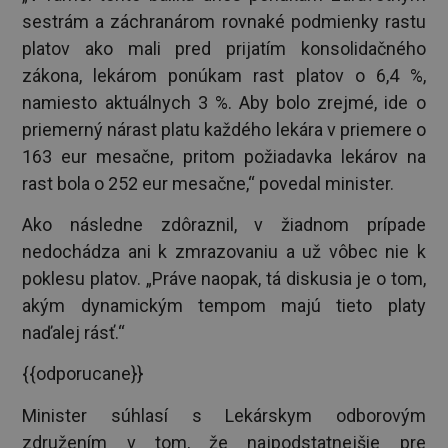
sestrám a záchranárom rovnaké podmienky rastu
platov ako mali pred prijatím konsolidačného
zákona, lekárom ponúkam rast platov o 6,4 %,
namiesto aktuálnych 3 %. Aby bolo zrejmé, ide o
priemerný nárast platu každého lekára v priemere o
163 eur mesačne, pritom požiadavka lekárov na
rast bola o 252 eur mesačne,“ povedal minister.
Ako následne zdôraznil, v žiadnom prípade
nedochádza ani k zmrazovaniu a už vôbec nie k
poklesu platov. „Práve naopak, tá diskusia je o tom,
akým dynamickým tempom majú tieto platy
naďalej rásť.“
{{odporucane}}
Minister súhlasí s Lekárskym odborovým
združením v tom, že najpodstatnejšie pre