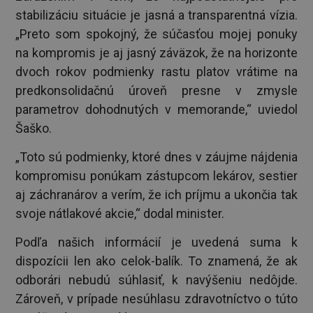
stabilizáciu situácie je jasná a transparentná vízia.
„Preto som spokojný, že súčasťou mojej ponuky
na kompromis je aj jasný záväzok, že na horizonte
dvoch rokov podmienky rastu platov vrátime na
predkonsolidačnú úroveň presne v zmysle
parametrov dohodnutých v memorande,“ uviedol
Šaško.
„Toto sú podmienky, ktoré dnes v záujme nájdenia
kompromisu ponúkam zástupcom lekárov, sestier
aj záchranárov a verím, že ich príjmu a ukončia tak
svoje nátlakové akcie,“ dodal minister.
Podľa našich informácií je uvedená suma k
dispozícii len ako celok-balík. To znamená, že ak
odborári nebudú súhlasiť, k navýšeniu nedôjde.
Zároveň, v prípade nesúhlasu zdravotníctvo o túto