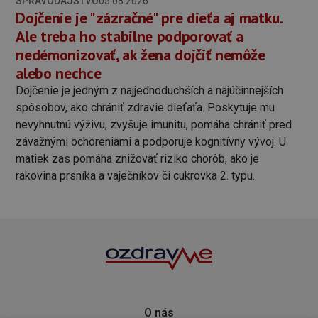
SPRAVODAJSTVO
05.08.2026
Dojčenie je "zázračné" pre dieťa aj matku.
Ale treba ho stabilne podporovať a
nedémonizovať, ak žena dojčiť nemôže
alebo nechce
Dojčenie je jedným z najjednoduchších a najúčinnejších
spôsobov, ako chrániť zdravie dieťaťa. Poskytuje mu
nevyhnutnú výživu, zvyšuje imunitu, pomáha chrániť pred
závažnými ochoreniami a podporuje kognitívny vývoj. U
matiek zas pomáha znižovať riziko chorôb, ako je
rakovina prsníka a vaječníkov či cukrovka 2. typu.
O nás