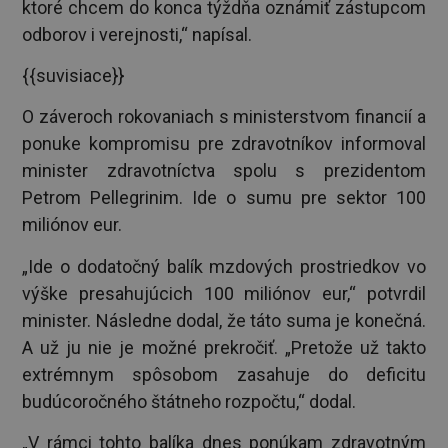
ktoré chcem do konca týždňa oznámiť zástupcom
odborov i verejnosti,“ napísal.
{{suvisiace}}
O záveroch rokovaniach s ministerstvom financií a
ponuke kompromisu pre zdravotníkov informoval
minister zdravotníctva spolu s prezidentom
Petrom Pellegrinim. Ide o sumu pre sektor 100
miliónov eur.
„Ide o dodatočný balík mzdových prostriedkov vo
výške presahujúcich 100 miliónov eur,“ potvrdil
minister. Následne dodal, že táto suma je konečná.
A už ju nie je možné prekročiť. „Pretože už takto
extrémnym spôsobom zasahuje do deficitu
budúcoročného štátneho rozpočtu,“ dodal.
„V rámci tohto balíka dnes ponúkam zdravotným