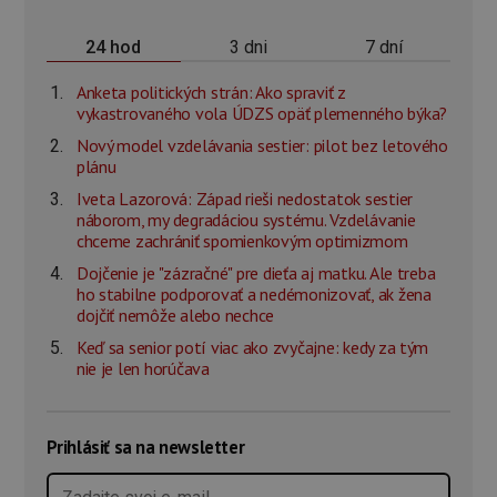
3 dni
7 dní
24 hod
Anketa politických strán: Ako spraviť z
vykastrovaného vola ÚDZS opäť plemenného býka?
Nový model vzdelávania sestier: pilot bez letového
plánu
Iveta Lazorová: Západ rieši nedostatok sestier
náborom, my degradáciou systému. Vzdelávanie
chceme zachrániť spomienkovým optimizmom
Dojčenie je "zázračné" pre dieťa aj matku. Ale treba
ho stabilne podporovať a nedémonizovať, ak žena
dojčiť nemôže alebo nechce
Keď sa senior potí viac ako zvyčajne: kedy za tým
nie je len horúčava
Prihlásiť sa na newsletter