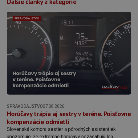
Ďalšie články z kategórie
SPRAVODAJSTVO
07.08.2026
Horúčavy trápia aj sestry v teréne. Poisťovne
kompenzácie odmietli
Slovenská komora sestier a pôrodných asistentiek
upozorňuje, že extrémne horúčavy nezasahujú len