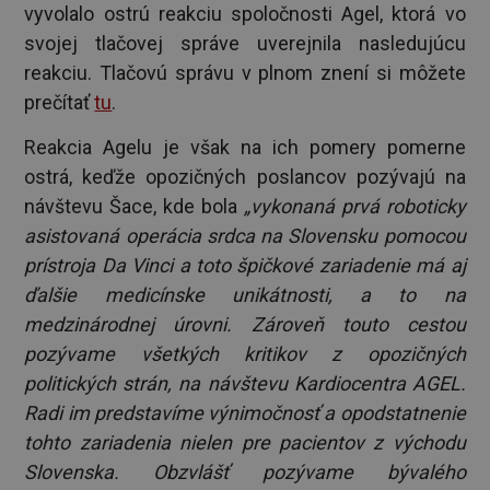
vyvolalo ostrú reakciu spoločnosti Agel, ktorá vo
svojej tlačovej správe uverejnila nasledujúcu
reakciu. Tlačovú správu v plnom znení si môžete
prečítať
tu
.
Reakcia Agelu je však na ich pomery pomerne
ostrá, keďže opozičných poslancov pozývajú na
návštevu Šace, kde bola
„
vykonaná prvá roboticky
asistovaná operácia srdca na Slovensku pomocou
prístroja Da Vinci a toto špičkové zariadenie má aj
ďalšie medicínske unikátnosti, a to na
medzinárodnej úrovni. Zároveň touto cestou
pozývame všetkých kritikov z opozičných
politických strán, na návštevu Kardiocentra AGEL.
Radi im predstavíme výnimočnosť a opodstatnenie
tohto zariadenia nielen pre pacientov z východu
Slovenska. Obzvlášť pozývame bývalého