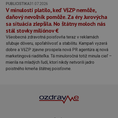
PUBLICISTIKA
31.07.2026
V minulosti platilo, keď VšZP nemôže,
daňový nevoľník pomôže. Za éry Jurovýcha
sa situácia zlepšila. No štátny moloch nás
stál stovky miliónov €
Všeobecná zdravotná poisťovňa teraz v reklamách
sľubuje dôveru, spoľahlivosť a stabilitu. Kampaň vyzerá
dobre a VšZP zjavne prospela nová PR agentúra aj nová
marketingová riaditeľka. Tá minuloročná totiž minula cieľ –
mierila na mladých ľudí, ktorí nikdy netvorili jadro
poistného kmeňa štátnej poisťovne.