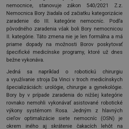
nemocnice, stanovuje zákon 540/2021 Z.z.
Nemocnica Bory žiadala od začiatku kategorizácie
zaradenie do III. kategórie nemocníc. Podľa
pôvodného zaradenia však boli Bory nemocnicou
II. kategórie. Táto zmena nie je len formálna a má
priame dopady na možnosti Borov poskytovať
špecifické medicínske programy, ktoré už dnes
bežne vykonáva.
Jedná sa napríklad o robotickú chirurgiu
a využívanie stroja Da Vinci v troch medicínskych
špecializáciách: urológie, chirurgie a gynekológie.
Bory by v prípade zaradenia do nižšej kategórie
rovnako nemohli vykonávať asistované robotické
výkony systémom Rosa. Jedným z hlavných
cieľov optimalizácie siete nemocníc (OSN) je
okrem iného aj skrátenie čakacích lehôt na