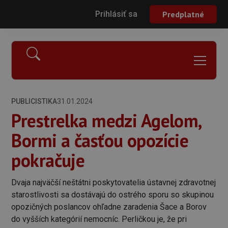
Prihlásiť sa
Predplatné
PUBLICISTIKA
31.01.2024
Prestrelka medzi Agelom,
Bormi a časťou opozície
pokračuje
Dvaja najväčší neštátni poskytovatelia ústavnej zdravotnej
starostlivosti sa dostávajú do ostrého sporu so skupinou
opozičných poslancov ohľadne zaradenia Šace a Borov
do vyšších kategórií nemocníc. Perličkou je, že pri