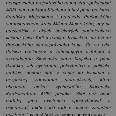
neúspešného projektového manažéra spoločnosti
AGEL pána doktora Stachuru a tiež pána poslanca
Františka Majerského i predsedu Prešovského
samosprávneho kraja Milana Majerského, aby sa
presvedčili v akých špičkových podmienkach
liečime tisíce ľudí s trvalým bydliskom na území
Prešovského samosprávneho kraja. Čo sa týka
ďalších poslancov s ľahostajným vzťahom k
východnému Slovensku pána Krajčího a pána
Dvořáka, ich cynizmus, pokrytectvo a politické
ambície nesmú stáť v ceste ku kvalitnej a
bezpečnej zdravotnej starostlivosti, ktorú
občanom nielen východného Slovenska
Kardiocentrum AGEL ponúka. Skôr než budú
naďalej jeho existenciu spochybňovať a
očierňovať, taktiež ich radi v našom zariadení
privítame,“
uviedol Agel vo svojej tlačovej správe.