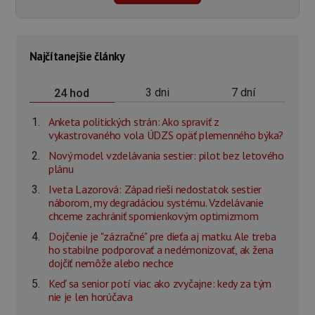
Najčítanejšie články
3 dni
7 dní
24 hod
Anketa politických strán: Ako spraviť z
vykastrovaného vola ÚDZS opäť plemenného býka?
Nový model vzdelávania sestier: pilot bez letového
plánu
Iveta Lazorová: Západ rieši nedostatok sestier
náborom, my degradáciou systému. Vzdelávanie
chceme zachrániť spomienkovým optimizmom
Dojčenie je "zázračné" pre dieťa aj matku. Ale treba
ho stabilne podporovať a nedémonizovať, ak žena
dojčiť nemôže alebo nechce
Keď sa senior potí viac ako zvyčajne: kedy za tým
nie je len horúčava