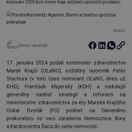
kreovaní OSN boli rovno traja súčasní opoziční poslanci.
@AGEL
Šimon Jeseňák
17. januára 2024 podali exminister zdravotníctva
Marek Krajčí (OĽaNO), exštátny tajomník Peter
Stachura (v tom čase nominant OĽaNO, dnes už
KHD), František Majerský (KDH) a niekdajší
generálny riaditeľ stratégií a reforiem na
ministerstve zdravotníctva za éry Mareka Krajčího
Oskar Dvořák (PS) podnet na Generálnu
prokuratúru vo veci zaradenia Nemocnice Bory
a Kardiocentra Šaca do siete nemocníc.