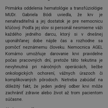
Primárka oddelenia hematológie a transfúziológie
MUDr. Gabriela Bódi uviedla, že krv je
nenahraditeľná a jej dostatok je pre nemocnicu
kľúčový. Podľa jej slov si personál nesmierne váži
každého jedného darcu, ktorý si v dnešnej
uponáhľanej dobe nájde čas a rozhodne sa
pomôcť neznámemu človeku. Nemocnica AGEL
Komárno umožňuje darovanie krvi pravidelne
počas pracovných dní, pretože táto tekutina je
nevyhnutná pri náročných operáciách, liečbe
onkologických ochorení, vážnych úrazoch či
komplikovaných pôrodoch. Netreba zabúdať na
dôležitý fakt, že jeden jediný odber krvi môže
zachrániť zdravie alebo život až trom pacientom
súčasne.