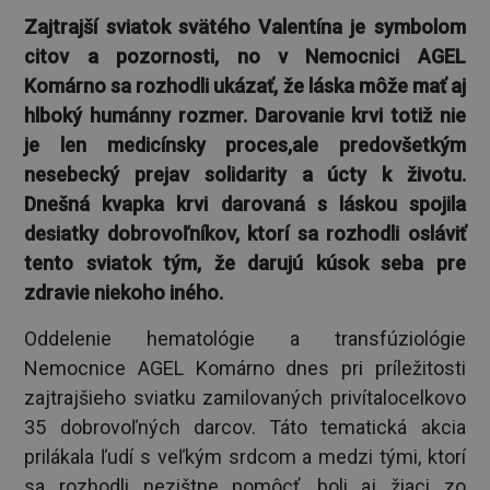
Zajtrajší sviatok svätého Valentína je symbolom
citov a pozornosti, no v Nemocnici AGEL
Komárno sa rozhodli ukázať, že láska môže mať aj
hlboký humánny rozmer. Darovanie krvi totiž nie
je len medicínsky proces,ale predovšetkým
nesebecký prejav solidarity a úcty k životu.
Dnešná kvapka krvi darovaná s láskou spojila
desiatky dobrovoľníkov, ktorí sa rozhodli osláviť
tento sviatok tým, že darujú kúsok seba pre
zdravie niekoho iného.
Oddelenie hematológie a transfúziológie
Nemocnice AGEL Komárno dnes pri príležitosti
zajtrajšieho sviatku zamilovaných privítalocelkovo
35 dobrovoľných darcov. Táto tematická akcia
prilákala ľudí s veľkým srdcom a medzi tými, ktorí
sa rozhodli nezištne pomôcť, boli aj žiaci zo