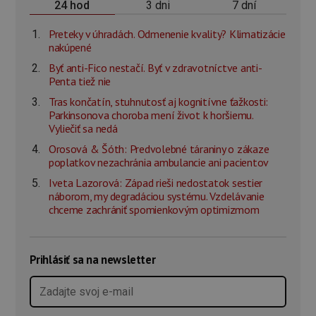
3 dni
7 dní
24 hod
Preteky v úhradách. Odmenenie kvality? Klimatizácie
nakúpené
Byť anti-Fico nestačí. Byť v zdravotníctve anti-
Penta tiež nie
Tras končatín, stuhnutosť aj kognitívne ťažkosti:
Parkinsonova choroba mení život k horšiemu.
Vyliečiť sa nedá
Orosová & Šóth: Predvolebné táraniny o zákaze
poplatkov nezachránia ambulancie ani pacientov
Iveta Lazorová: Západ rieši nedostatok sestier
náborom, my degradáciou systému. Vzdelávanie
chceme zachrániť spomienkovým optimizmom
Prihlásiť sa na newsletter