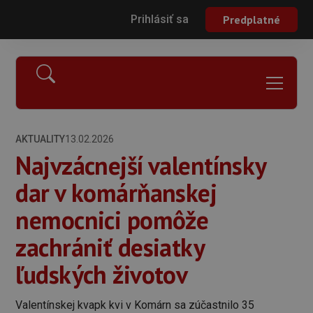
Prihlásiť sa
Predplatné
AKTUALITY
13.02.2026
Najvzácnejší valentínsky
dar v komárňanskej
nemocnici pomôže
zachrániť desiatky
ľudských životov
Valentínskej kvapk kvi v Komárn sa zúčastnilo 35