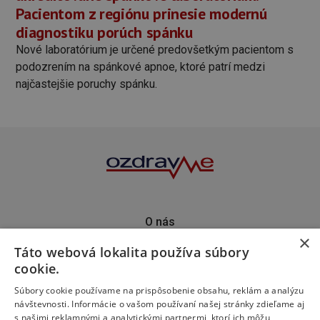
Pacientom z regiónu prinesie modernú
diagnostiku porúch spánku
Nové laboratórium je určené predovšetkým pacientom s
podozrením na spánkové apnoe, ktoré patrí medzi
najčastejšie poruchy spánku.
O nás
×
Kontakt
Táto webová lokalita používa súbory
Predplatné
cookie.
Inzercia
Podporte nás
Súbory cookie používame na prispôsobenie obsahu, reklám a analýzu
návštevnosti. Informácie o vašom používaní našej stránky zdieľame aj
s našimi reklamnými a analytickými partnermi, ktorí ich môžu