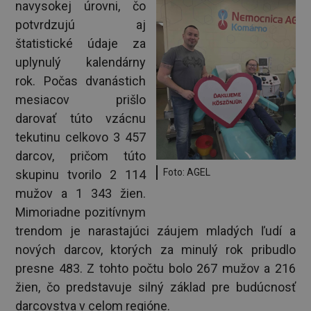
navysokej úrovni, čo
potvrdzujú aj
štatistické údaje za
uplynulý kalendárny
rok. Počas dvanástich
mesiacov prišlo
darovať túto vzácnu
tekutinu celkovo 3 457
darcov, pričom túto
Foto: AGEL
skupinu tvorilo 2 114
mužov a 1 343 žien.
Mimoriadne pozitívnym
trendom je narastajúci záujem mladých ľudí a
nových darcov, ktorých za minulý rok pribudlo
presne 483. Z tohto počtu bolo 267 mužov a 216
žien, čo predstavuje silný základ pre budúcnosť
darcovstva v celom regióne.