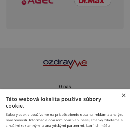
O nás
×
Kontakt
Táto webová lokalita používa súbory
Predplatné
cookie.
Inzercia
Podporte nás
Súbory cookie používame na prispôsobenie obsahu, reklám a analýzu
návštevnosti. Informácie o vašom používaní našej stránky zdieľame aj
s našimi reklamnými a analytickými partnermi, ktorí ich môžu