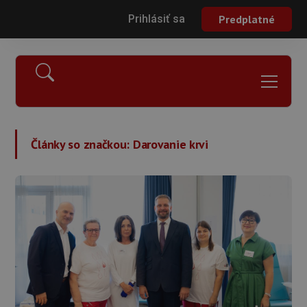
Prihlásiť sa
Predplatné
Články so značkou:
Darovanie krvi