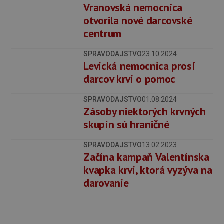
Vranovská nemocnica
otvorila nové darcovské
centrum
SPRAVODAJSTVO
23.10.2024
Levická nemocnica prosí
darcov krvi o pomoc
SPRAVODAJSTVO
01.08.2024
Zásoby niektorých krvných
skupín sú hraničné
SPRAVODAJSTVO
13.02.2023
Začína kampaň Valentínska
kvapka krvi, ktorá vyzýva na
darovanie