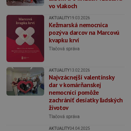
vo vlakoch
AKTUALITY
19.03.2026
Kežmarská nemocnica
pozýva darcov na Marcovú
kvapku krvi
Tlačová správa
AKTUALITY
13.02.2026
Najvzácnejší valentínsky
dar v komárňanskej
nemocnici pomôže
zachrániť desiatky ľudských
životov
Tlačová správa
AKTUALITY
04.04.2025