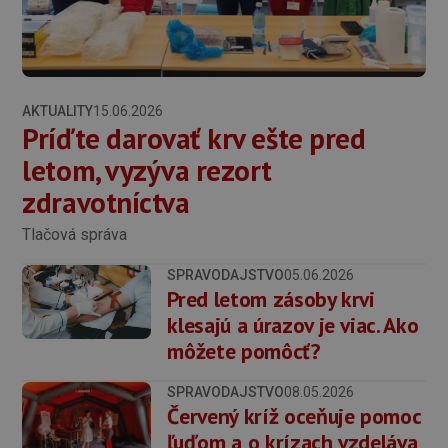
AKTUALITY
15.06.2026
Príďte darovať krv ešte pred
letom, vyzýva rezort
zdravotníctva
Tlačová správa
SPRAVODAJSTVO
05.06.2026
Pred letom zásoby krvi
klesajú a úrazov je viac. Ako
môžete pomôcť?
SPRAVODAJSTVO
08.05.2026
Červený kríž oceňuje pomoc
ľuďom a o krízach vzdeláva