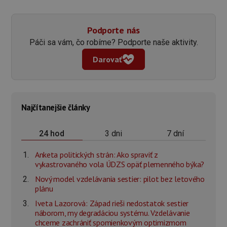
Podporte nás
Páči sa vám, čo robíme? Podporte naše aktivity.
Darovať
Najčítanejšie články
3 dni
7 dní
24 hod
Anketa politických strán: Ako spraviť z
vykastrovaného vola ÚDZS opäť plemenného býka?
Nový model vzdelávania sestier: pilot bez letového
plánu
Iveta Lazorová: Západ rieši nedostatok sestier
náborom, my degradáciou systému. Vzdelávanie
chceme zachrániť spomienkovým optimizmom