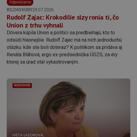
Odporúčame
ROZHOVORY
29.07.2026
Rudolf Zajac: Krokodílie slzy ronia tí, čo
Union z trhu vyhnali
Dôvera kúpila Union a politici sa predbiehajú, kto to
odsúdi hlasnejšie. Rudolf Zajac má na nich jednoduchú
otázku: kde ste boli doteraz? K politikom sa pridáva aj
Renáta Bláhová, ergo ex-predsedníčka ÚDZS, za éry
ktorej sa úrad stal vykastrovaným.