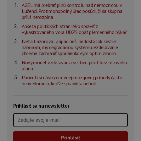
AGEL má prebrať plnú kontrolu nad nemocnicou v
Lučenci. Protimonopolný úrad posúdi, či sa skupina
príliš nerozpína
Anketa politických strán: Ako spraviť z
vykastrovaného vola ÚDZS opäť plemenného býka?
Iveta Lazorová: Západ rieši nedostatok sestier
náborom, my degradáciou systému. Vzdelávanie
chceme zachrániť spomienkovým optimizmom
Nový model vzdelávania sestier: pilot bez letového
plánu
Pacienti si nástup cievnej mozgovej príhody často
neuvedomujú, keďže spravidla nebolí
Prihlásiť sa na newsletter