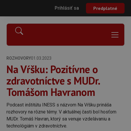
Prihlásiť sa
Predplatné
ROZHOVORY
01.03.2023
Na Vŕšku: Pozitívne o
zdravotníctve s MUDr.
Tomášom Havranom
Podcast inštitútu INESS s názvom Na Vŕšku prináša
rozhovory na rôzne témy. V aktuálnej časti bol hosťom
MUDr. Tomáš Havran, ktorý sa venuje vzdelávaniu a
technológiám v zdravotníctve.