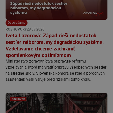
Odporúčame
ROZHOVORY
28.07.2026
Iveta Lazorová: Západ rieši nedostatok
sestier náborom, my degradáciou systému.
Vzdelávanie chceme zachrániť
spomienkovým optimizmom
Ministerstvo zdravotníctva pripravuje reformu
vzdelávania, ktorá má vrátiť prípravu všeobecných sestier
na stredné školy. Slovenská komora sestier a pôrodných
asistentiek však varuje pred rizikami tohto kroku.