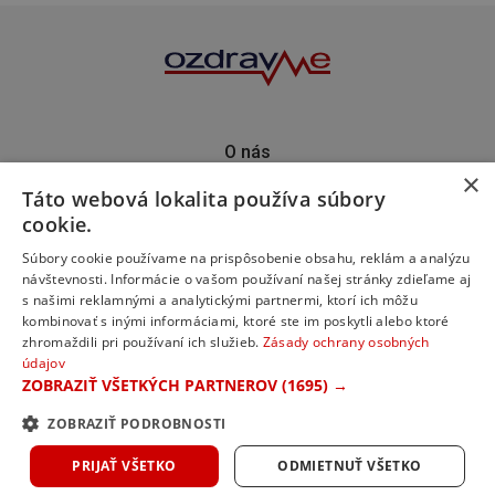
O nás
×
Kontakt
Táto webová lokalita používa súbory
Predplatné
cookie.
Inzercia
Podporte nás
Súbory cookie používame na prispôsobenie obsahu, reklám a analýzu
návštevnosti. Informácie o vašom používaní našej stránky zdieľame aj
s našimi reklamnými a analytickými partnermi, ktorí ich môžu
kombinovať s inými informáciami, ktoré ste im poskytli alebo ktoré
zhromaždili pri používaní ich služieb.
Zásady ochrany osobných
údajov
ZOBRAZIŤ VŠETKÝCH PARTNEROV
(1695) →
ZOBRAZIŤ PODROBNOSTI
© 2023 ozdravme s.r.o. Všetky práva vyhradené.
PRIJAŤ VŠETKO
ODMIETNUŤ VŠETKO