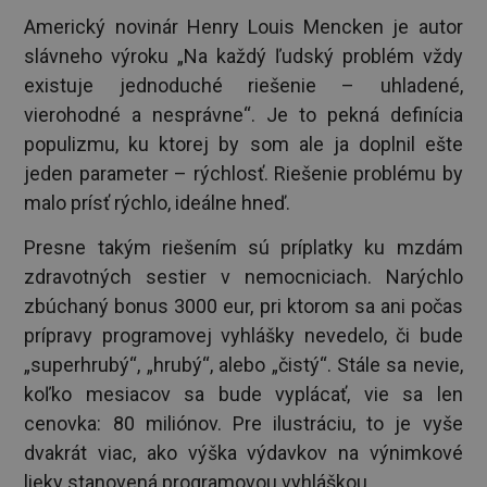
Americký novinár Henry Louis Mencken je autor
slávneho výroku „Na každý ľudský problém vždy
existuje jednoduché riešenie – uhladené,
vierohodné a nesprávne“. Je to pekná definícia
populizmu, ku ktorej by som ale ja doplnil ešte
jeden parameter – rýchlosť. Riešenie problému by
malo prísť rýchlo, ideálne hneď.
Presne takým riešením sú príplatky ku mzdám
zdravotných sestier v nemocniciach. Narýchlo
zbúchaný bonus 3000 eur, pri ktorom sa ani počas
prípravy programovej vyhlášky nevedelo, či bude
„superhrubý“, „hrubý“, alebo „čistý“. Stále sa nevie,
koľko mesiacov sa bude vyplácať, vie sa len
cenovka: 80 miliónov. Pre ilustráciu, to je vyše
dvakrát viac, ako výška výdavkov na výnimkové
lieky stanovená programovou vyhláškou.