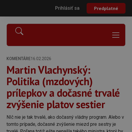
Prihlásiť sa
Predplatné
KOMENTÁRE
16.02.2026
Martin Vlachynský:
Politika (mzdových)
prílepkov a dočasné trvalé
zvýšenie platov sestier
NIč nie je tak trvalé, ako dočasný vládny program. Alebo v
tomto prípade, dočasné zvýšenie miezd pre sestry je
trvalé. Poľana totiž ešte nenašla takého ministra, ktorý by