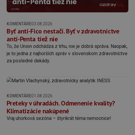
KOMENTÁRE
03.08.2026
Byť anti-Fico nestačí. Byť v zdravotníctve
anti-Penta tiež nie
To, že Union odchádza z trhu, nie je dobrá správa. Naopak,
je to jedna z najhorších správ v slovenskom zdravotníctve
za posledné dekády.
KOMENTÁRE
01.08.2026
Preteky v úhradách. Odmenenie kvality?
Klimatizácie nakúpené
Vraj uhorková sezóna – štyrikrát téma nemocnice!