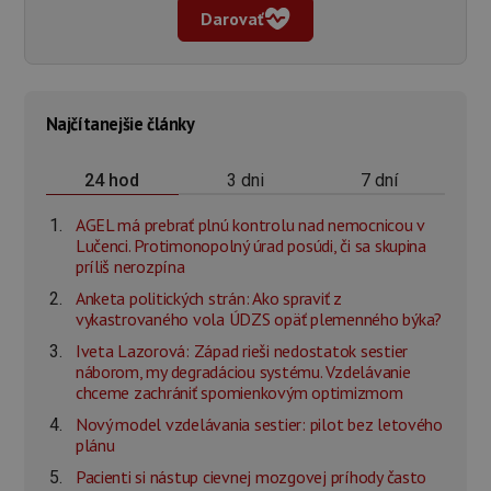
Darovať
Najčítanejšie články
3 dni
7 dní
24 hod
AGEL má prebrať plnú kontrolu nad nemocnicou v
Lučenci. Protimonopolný úrad posúdi, či sa skupina
príliš nerozpína
Anketa politických strán: Ako spraviť z
vykastrovaného vola ÚDZS opäť plemenného býka?
Iveta Lazorová: Západ rieši nedostatok sestier
náborom, my degradáciou systému. Vzdelávanie
chceme zachrániť spomienkovým optimizmom
Nový model vzdelávania sestier: pilot bez letového
plánu
Pacienti si nástup cievnej mozgovej príhody často