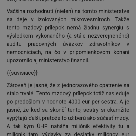
Väčšina rozhodnutí (nielen) na tomto ministerstve
sa deje v izolovaných mikrovesmíroch. Takže
tento mzdový prílepok nemá žiadnu synergiu s
výsledkom vykonaného (a stále nezverejneného)
auditu pracovných úväzkov zdravotníkov v
nemocniciach, na čo v pripomienkovom konaní
upozornilo aj ministerstvo financií.
{{suvisiace}}
Zároveň je jasné, že z jednorazového opatrenie sa
stalo trvalé. Tento mzdový prílepok totiž nasleduje
po predošlom v hodnote 4000 eur per sestra. A je
jasné, že keď sa skončí tento, sestry si okamžite
vypýtajú ďalší, pretože to už berú ako súčasť mzdy.
A tak kým ÚHP naháňa miliónik efektivity tu a
miliónik tam, výdavky za desiatky miliónov eur