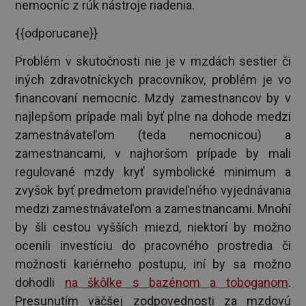
nemocníc z rúk nástroje riadenia.
{{odporucane}}
Problém v skutočnosti nie je v mzdách sestier či
iných zdravotníckych pracovníkov, problém je vo
financovaní nemocníc. Mzdy zamestnancov by v
najlepšom prípade mali byť plne na dohode medzi
zamestnávateľom (teda nemocnicou) a
zamestnancami, v najhoršom prípade by mali
regulované mzdy kryť symbolické minimum a
zvyšok byť predmetom pravideľného vyjednávania
medzi zamestnávateľom a zamestnancami. Mnohí
by šli cestou vyšších miezd, niektorí by možno
ocenili investíciu do pracovného prostredia či
možnosti kariérneho postupu, iní by sa možno
dohodli
na škôlke s bazénom a toboganom
.
Presunutím väčšej zodpovednosti za mzdovú