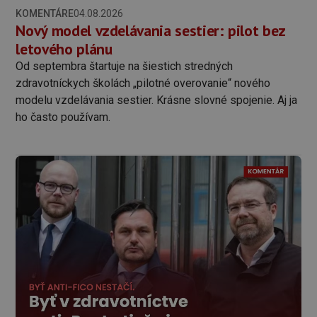
KOMENTÁRE
04.08.2026
Nový model vzdelávania sestier: pilot bez
letového plánu
Od septembra štartuje na šiestich stredných
zdravotníckych školách „pilotné overovanie“ nového
modelu vzdelávania sestier. Krásne slovné spojenie. Aj ja
ho často používam.