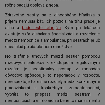
ročne padajú doslova z neba.
Zdravotné sestry sa z dlhodobého hľadiska o
príjem nemusia báť. Ich pozícia na trhu práce je
silná a
bude ešte silnejšia
. Kým pri lekároch
existuje skôr disbalans špecializácií a rozdelenie
medzi nemocnice a ambulancie, pri sestrách je už
dnes hlad po absolútnom množstve.
No triafanie trhových miezd sestier pomocou
mzdových prílepkov k existujúcim regulovaným
mzdám je neoptimálny postup z mnohých
dôvodov: spôsobuje to neporiadok v rozpočte,
nerešpektuje to reálne rozdiely medzi konkrétnymi
pracoviskami a konkrétnymi zamestnancami,
vytvára to priepasť medzi sestrami v
nemocniciach a mimo nich a berie to manažmentu