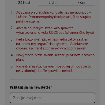
3 dni
7 dní
24 hod
AGEL má prebrať plnú kontrolu nad nemocnicou v
Lučenci. Protimonopolný úrad posúdi, či sa skupina
príliš nerozpína
Anketa politických strán: Ako spraviť z
vykastrovaného vola ÚDZS opäť plemenného býka?
Iveta Lazorová: Západ rieši nedostatok sestier
náborom, my degradáciou systému. Vzdelávanie
chceme zachrániť spomienkovým optimizmom
Nový model vzdelávania sestier: pilot bez letového
plánu
Pacienti si nástup cievnej mozgovej príhody často
neuvedomujú, keďže spravidla nebolí
Prihlásiť sa na newsletter