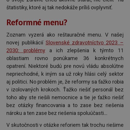
štatistiky, ktoré aj tak nedokáže príliš ovplyvniť.
Reformné menu?
Zoznam vyzerá ako reštauračné menu. V našej
novej publikácií
Slovenské zdravotníctvo 2023 –
2030: problémy
a ich zlepšenia k týmto 11
oblastiam rovno ponúkame 36 konkrétnych
opatrení. Niektoré budú pre novú vládu absolútne
nepriechodné, k iným sa už roky hlási celý sektor
aj politici. No problém je, že reformy sa ťažko robia
v izolovaných krokoch. Ťažko riešiť personál bez
toho aby ste riešili nemocnice a tie je ťažko riešiť
bez otázky financovania a to zase bez riešenia
nároku a ten zase bez riešenia spoluúčasti...
V skutočnosti v otázke reforiem tak trochu riešime