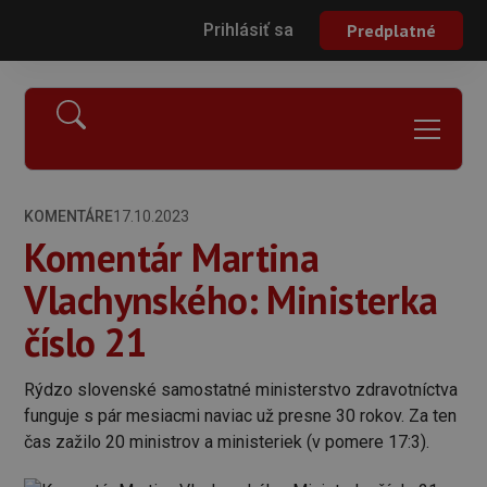
Prihlásiť sa
Predplatné
KOMENTÁRE
17.10.2023
Komentár Martina
Vlachynského: Ministerka
číslo 21
Rýdzo slovenské samostatné ministerstvo zdravotníctva
funguje s pár mesiacmi naviac už presne 30 rokov. Za ten
čas zažilo 20 ministrov a ministeriek (v pomere 17:3).