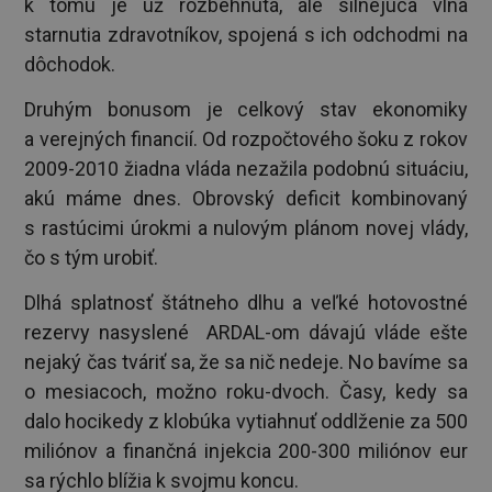
k tomu je už rozbehnutá, ale silnejúca vlna
starnutia zdravotníkov, spojená s ich odchodmi na
dôchodok.
Druhým bonusom je celkový stav ekonomiky
a verejných financií. Od rozpočtového šoku z rokov
2009-2010 žiadna vláda nezažila podobnú situáciu,
akú máme dnes. Obrovský deficit kombinovaný
s rastúcimi úrokmi a nulovým plánom novej vlády,
čo s tým urobiť.
Dlhá splatnosť štátneho dlhu a veľké hotovostné
rezervy nasyslené ARDAL-om dávajú vláde ešte
nejaký čas tváriť sa, že sa nič nedeje. No bavíme sa
o mesiacoch, možno roku-dvoch. Časy, kedy sa
dalo hocikedy z klobúka vytiahnuť oddlženie za 500
miliónov a finančná injekcia 200-300 miliónov eur
sa rýchlo blížia k svojmu koncu.