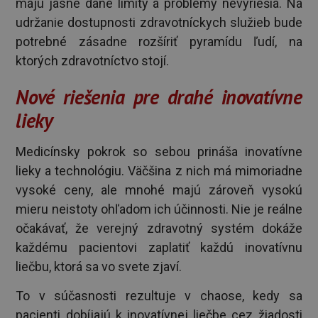
majú jasne dané limity a problémy nevyriešia. Na
udržanie dostupnosti zdravotníckych služieb bude
potrebné zásadne rozšíriť pyramídu ľudí, na
ktorých zdravotníctvo stojí.
Nové riešenia pre drahé inovatívne
lieky
Medicínsky pokrok so sebou prináša inovatívne
lieky a technológiu. Väčšina z nich má mimoriadne
vysoké ceny, ale mnohé majú zároveň vysokú
mieru neistoty ohľadom ich účinnosti. Nie je reálne
očakávať, že verejný zdravotný systém dokáže
každému pacientovi zaplatiť každú inovatívnu
liečbu, ktorá sa vo svete zjaví.
To v súčasnosti rezultuje v chaose, kedy sa
pacienti dobíjajú k inovatívnej liečbe cez žiadosti