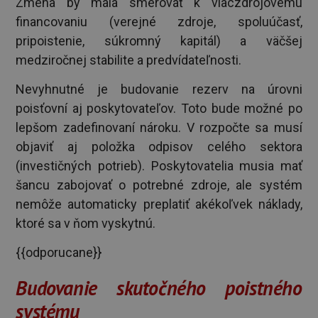
Zmena by mala smerovať k viaczdrojovému
financovaniu (verejné zdroje, spoluúčasť,
pripoistenie, súkromný kapitál) a väčšej
medziročnej stabilite a predvídateľnosti.
Nevyhnutné je budovanie rezerv na úrovni
poisťovní aj poskytovateľov. Toto bude možné po
lepšom zadefinovaní nároku. V rozpočte sa musí
objaviť aj položka odpisov celého sektora
(investičných potrieb). Poskytovatelia musia mať
šancu zabojovať o potrebné zdroje, ale systém
nemôže automaticky preplatiť akékoľvek náklady,
ktoré sa v ňom vyskytnú.
{{odporucane}}
Budovanie skutočného poistného
systému