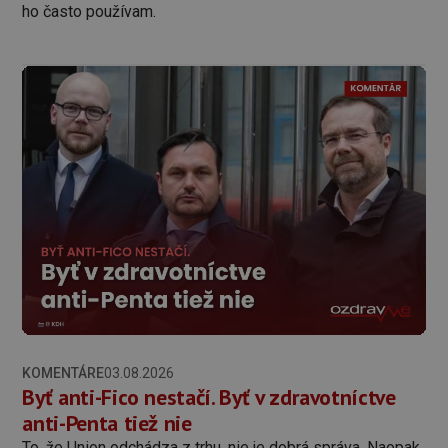
ho často používam.
KOMENTÁRE
03.08.2026
Byť anti-Fico nestačí. Byť v zdravotníctve
anti-Penta tiež nie
To, že Union odchádza z trhu, nie je dobrá správa. Naopak,