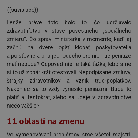
{{suvisiace}}
Lenže práve toto bolo to, čo udržiavalo
zdravotníctvo v stave povestného „sociálneho
zmieru“. Čo spraví ministerka v momente, keď jej
začnú na dvere opäť klopať poskytovatelia
a poisťovne a ona jednoducho pre nich tie peniaze
mať nebude? Odpoveď nie je taká ťažká, lebo sme
si to už zopár krát otestovali. Nepodpísané zmluvy,
štrajky zdravotníkov a vznik truc-poplatkov.
Nakoniec sa to vždy vyriešilo peniazmi. Bude to
platiť aj tentokrát, alebo sa udeje v zdravotníctve
niečo väčšie?
11 oblastí na zmenu
Vo vymenovávaní problémov sme všetci majstri.