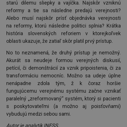
starú dilemu sliepky a vajíčka. Najskôr vzniknú
reformy a tie sa následne predajú verejnosti?
Alebo musí najskôr prísť objednávka verejnosti
na reformy, ktorú následne politici splnia? Krátka
história slovenských reforiem v ktorejkoľvek
oblasti ukazuje, že zatiaľ skôr platil prvý prístup.
No to neznamená, že druhý prístup je nemožný.
Akurát sa neudeje formou verejných diskusií,
petícií, či demonštrácií za vznik pripoistenia, či za
transformáciu nemocníc. Možno sa udeje úplne
nenápadne zdola tým, ž k čoraz horšie
fungujúcemu verejnému systému začne vznikať
paralelný „zreformovaný“ systém, ktorý si pacienti
s poskytovateľmi (a možno aj poisťovňami)
vybudujú medzi sebou sami.
Autor je analytik INESS.