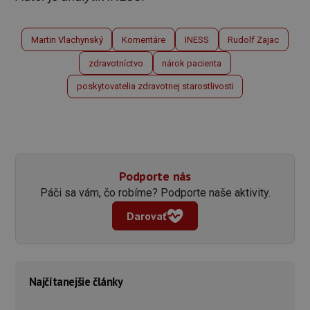
Martin Vlachynský
Komentáre
INESS
Rudolf Zajac
zdravotníctvo
nárok pacienta
poskytovatelia zdravotnej starostlivosti
Podporte nás
Páči sa vám, čo robíme? Podporte naše aktivity.
Darovať
Najčítanejšie články