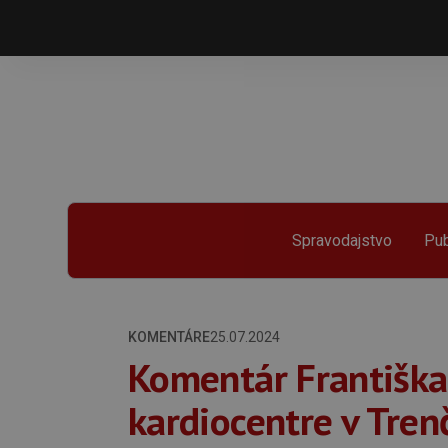
Spravodajstvo
Pub
KOMENTÁRE
25.07.2024
Komentár Františka
kardiocentre v Trenč