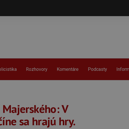
licistika
Rozhovory
Komentáre
Podcasty
Infor
 Majerského: V
íne sa hrajú hry.