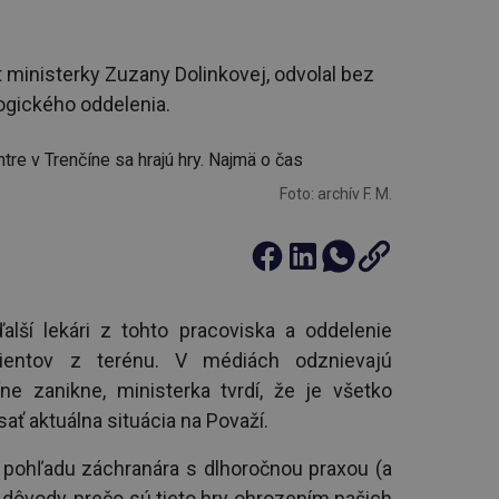
 ministerky Zuzany Dolinkovej, odvolal bez
logického oddelenia.
Foto: archív F. M.
lší lekári z tohto pracoviska a oddelenie
ientov z terénu. V médiách odznievajú
ne zanikne, ministerka tvrdí, že je všetko
sať aktuálna situácia na Považí.
 pohľadu záchranára s dlhoročnou praxou (a
é dôvody, prečo sú tieto hry ohrozením našich