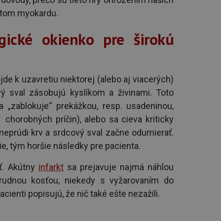
ktom myokardu.
ogické okienko pre širokú
jde k uzavretiu niektorej (alebo aj viacerých)
ý sval zásobujú kyslíkom a živinami. Toto
a „zablokuje“ prekážkou, resp. usadeninou,
 chorobných príčin), alebo sa cieva kriticky
 neprúdi krv a srdcový sval začne odumierať.
ie, tým horšie následky pre pacienta.
ť. Akútny
infarkt
sa prejavuje najmä náhlou
hrudnou kosťou, niekedy s vyžarovaním do
cienti popisujú, že nič také ešte nezažili.