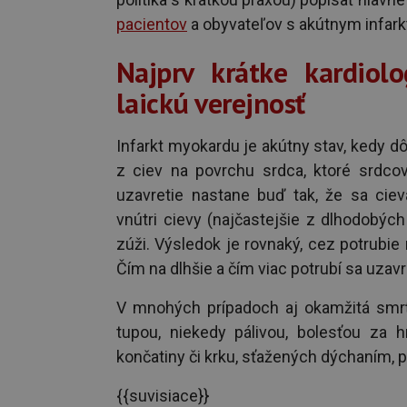
pacientov
a obyvateľov s akútnym infar
Najprv krátke kardiol
laickú verejnosť
Infarkt myokardu je akútny stav, kedy dô
z ciev na povrchu srdca, ktoré srdcov
uzavretie nastane buď tak, že sa ciev
vnútri cievy (najčastejšie z dlhodobých
zúži. Výsledok je rovnaký, cez potrubie
Čím na dlhšie a čím viac potrubí sa uzavr
V mnohých prípadoch aj okamžitá smr
tupou, niekedy pálivou, bolesťou za 
končatiny či krku, sťažených dýchaním, pa
{{suvisiace}}