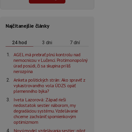
Najčítanejšie články
3 dni
7 dní
24 hod
AGEL má prebrať plnú kontrolu nad
nemocnicou v Lučenci. Protimonopolný
úrad posúdi, či sa skupina príliš
nerozpína
Anketa politických strán: Ako spraviť z
vykastrovaného vola ÚDZS opäť
plemenného býka?
Iveta Lazorová: Západ rieši
nedostatok sestier náborom, my
degradáciou systému. Vzdelávanie
chceme zachrániť spomienkovým
optimizmom
Nový model vzdelávania sestier: pilot