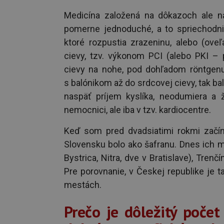
Medicína založená na dôkazoch ale na
pomerne jednoduché, a to spriechodniť 
ktoré rozpustia zrazeninu, alebo (ov
cievy, tzv. výkonom PCI (alebo PKI – 
cievy na nohe, pod dohľadom röntgenu,
s balónikom až do srdcovej cievy, tak ba
naspäť príjem kyslíka, neodumiera a ž
nemocnici, ale iba v tzv. kardiocentre.
Keď som pred dvadsiatimi rokmi začína
Slovensku bolo ako šafranu. Dnes ich 
Bystrica, Nitra, dve v Bratislave), Trenč
Pre porovnanie, v Českej republike je t
mestách.
Prečo je dôležitý počet