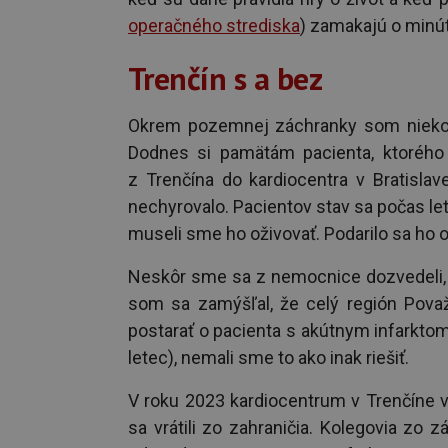
operačného strediska
) zamakajú o minúty
Trenčín s a bez
Okrem pozemnej záchranky som niekoľk
Dodnes si pamätám pacienta, ktorého
z Trenčína do kardiocentra v Bratislav
nechyrovalo. Pacientov stav sa počas let
museli sme ho oživovať. Podarilo sa ho oži
Neskôr sme sa z nemocnice dozvedeli, ž
som sa zamýšľal, že celý región Považ
postarať o pacienta s akútnym infarktom
letec), nemali sme to ako inak riešiť.
V roku 2023 kardiocentrum v Trenčíne 
sa vrátili zo zahraničia. Kolegovia zo 