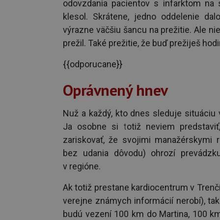
odovzdania pacientov s infarktom na s
klesol. Skrátene, jedno oddelenie da
výrazne väčšiu šancu na prežitie. Ale nie
prežil. Také prežitie, že buď prežiješ ho
{{odporucane}}
Oprávnený hnev
Nuž a každý, kto dnes sleduje situáciu 
Ja osobne si totiž neviem predstaviť
zariskovať, že svojimi manažérskymi r
bez udania dôvodu) ohrozí prevádzku
v regióne.
Ak totiž prestane kardiocentrum v Trenčí
verejne známych informácií nerobí), tak
budú vezení 100 km do Martina, 100 km 