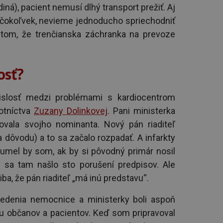
iná), pacient nemusí dlhý transport prežiť. Aj
, čokoľvek, nevieme jednoducho spriechodniť
 tom, že trenčianska záchranka na prevoze
osť?
vislosť medzi problémami s kardiocentrom
otníctva
Zuzany Dolinkovej
. Pani ministerka
ala svojho nominanta. Nový pán riaditeľ
 dôvodu) a to sa začalo rozpadať. A infarkty
umel by som, ak by si pôvodný primár nosil
 sa tam našlo sto porušení predpisov. Ale
ba, že pán riaditeľ „má inú predstavu“.
edenia nemocnice a ministerky boli aspoň
u občanov a pacientov. Keď som pripravoval