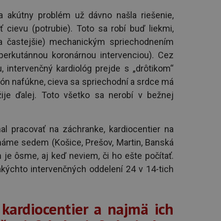
 akútny problém už dávno našla riešenie,
cievu (potrubie). Toto sa robí buď liekmi,
eľa častejšie) mechanickým spriechodnením
perkutánnou koronárnou intervenciou). Cez
 intervenčný kardiológ prejde s „drôtikom“
lón nafúkne, cieva sa spriechodní a srdce má
ije ďalej. Toto všetko sa nerobí v bežnej
l pracovať na záchranke, kardiocentier na
máme sedem (Košice, Prešov, Martin, Banská
ín je ôsme, aj keď neviem, či ho ešte počítať.
akýchto intervenčných oddelení 24 v 14-tich
 kardiocentier a najmä ich