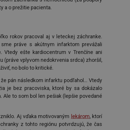
 a o prežitie pacienta.
o rokov pracoval aj v leteckej záchranke.
 sme práve s akútnym infarktom prevážali
e. Vtedy ešte kardiocentrum v Trenčíne ani
u (práve vplyvom nedokrvenia srdca) zhoršil,
viť, no bolo to kritické.
e pán následkom infarktu podľahol... Vtedy
ia je bez pracoviska, ktoré by sa dokázalo
. Ale to som bol len pešiak (lepšie povedané
vzniklo. Aj vďaka motivovaným
lekárom
, ktorí
záchranky z tohto regiónu potvrdzujú, že čas