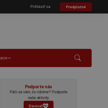
Prihlásiť sa
Predplatné
mácie
Podporte nás
Páči sa vám, čo robíme? Podporte
naše aktivity.
Darovať