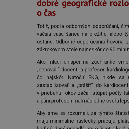
dobré geografické rozlo
o čas
Totiž, podľa odborných odporúčaní, čí
väčšia vaša šanca na prežitie, alebo 
ostane. Odborné odporúčania hovoria, ž
zákrokovom stole najneskôr do 90 minút
Ako mladí chlapci na záchranke sme 
„cepovali“ docenti a profesori kardiológ
čo najskôr. Natočiť EKG, nikde sa n
zastabilizovať a „prášiť“ do kardiocen
v priebehu rokov začali stúpať počty t
a páni profesori mali následne oveľa lepši
Aby sme sa rozumeli, za týmito štatistik
majú minimálne následky, pracujú, platia
keď sú dané pravidlá hry o život a ke