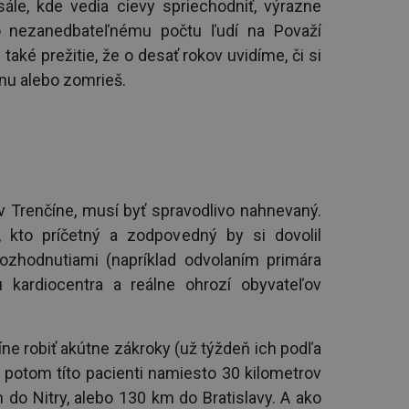
ále, kde vedia cievy spriechodniť, výrazne
lo nezanedbateľnému počtu ľudí na Považí
 také prežitie, že o desať rokov uvidíme, či si
dinu alebo zomrieš.
v Trenčíne, musí byť spravodlivo nahnevaný.
, kto príčetný a zodpovedný by si dovolil
ozhodnutiami (napríklad odvolaním primára
 kardiocentra a reálne ohrozí obyvateľov
ne robiť akútne zákroky (už týždeň ich podľa
 potom títo pacienti namiesto 30 kilometrov
do Nitry, alebo 130 km do Bratislavy. A ako