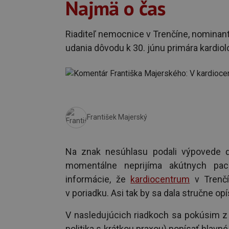
Najmä o čas
Riaditeľ nemocnice v Trenčíne, nominant
udania dôvodu k 30. júnu primára kardio
František Majerský
Na znak nesúhlasu podali výpovede ďa
momentálne neprijíma akútnych pac
informácie, že
kardiocentrum
v Trenčí
v poriadku. Asi tak by sa dala stručne opí
V nasledujúcich riadkoch sa pokúsim z
politika s krátkou praxou) popísať hlavn