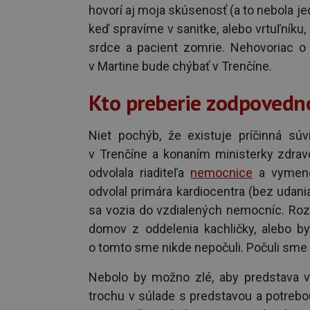
hovorí aj moja skúsenosť (a to nebola jed
keď spravíme v sanitke, alebo vrtuľníku
srdce a pacient zomrie. Nehovoriac o
v Martine bude chýbať v Trenčíne.
Kto preberie zodpovedn
Niet pochýb, že existuje príčinná sú
v Trenčíne a konaním ministerky zdrav
odvolala riaditeľa
nemocnice
a vymenov
odvolal primára kardiocentra (bez udania
sa vozia do vzdialených nemocníc. Roz
domov z oddelenia kachličky, alebo by
o tomto sme nikde nepočuli. Počuli sme i
Nebolo by možno zlé, aby predstava v
trochu v súlade s predstavou a potrebo