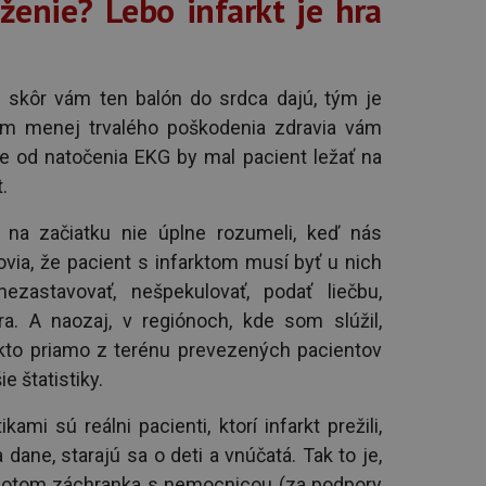
ženie? Lebo infarkt je hra
m skôr vám ten balón do srdca dajú, tým je
tým menej trvalého poškodenia zdravia vám
e od natočenia EKG by mal pacient ležať na
.
na začiatku nie úplne rozumeli, keď nás
ovia, že pacient s infarktom musí byť u nich
ezastavovať, nešpekulovať, podať liečbu,
tra. A naozaj, v regiónoch, kde som slúžil,
akto priamo z terénu prevezených pacientov
e štatistiky.
ami sú reálni pacienti, ktorí infarkt prežili,
 dane, starajú sa o deti a vnúčatá. Tak to je,
ď potom záchranka s nemocnicou (za podpory