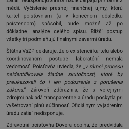
zatiaľ nedisponujú a informácie čerpajú primárne z
médií. Vyčíslenie presnej finančnej ujmy, ktorú
kartel poisťovniam (a v konečnom dôsledku
poistencom) spôsobil, bude možné až po
dôkladnej analýze celého spisu. Bližší postup
všetky tri podmieňujú finálnymi závermi úradu.
Štátna VšZP deklaruje, že o existencii kartelu alebo
koordinovanom postupe laboratórií nemala
vedomosť. Poisťovňa uviedla, že „
v rámci procesu
neidentifikovala žiadne skutočnosti, ktoré by
preukazovali čo i len podozrenie z porušenia
zákona
.“ Zároveň zdôraznila, že s verejnými
zdrojmi nakladá transparentne a úradu poskytla pri
vyšetrovaní plnú súčinnosť. Oficiálnym vyjadrením
úradu zatiaľ nedisponuje.
Zdravotná poisťovňa Dôvera dopĺňa, že predvídala