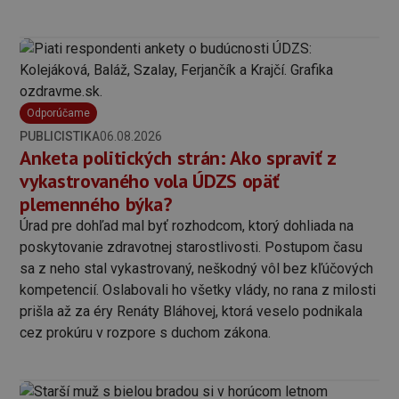
Odporúčame
PUBLICISTIKA
06.08.2026
Anketa politických strán: Ako spraviť z
vykastrovaného vola ÚDZS opäť
plemenného býka?
Úrad pre dohľad mal byť rozhodcom, ktorý dohliada na
poskytovanie zdravotnej starostlivosti. Postupom času
sa z neho stal vykastrovaný, neškodný vôl bez kľúčových
kompetencií. Oslabovali ho všetky vlády, no rana z milosti
prišla až za éry Renáty Bláhovej, ktorá veselo podnikala
cez prokúru v rozpore s duchom zákona.