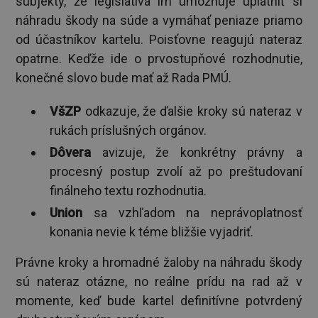
subjekty, že legislatíva im umožňuje uplatniť si
náhradu škody na súde a vymáhať peniaze priamo
od účastníkov kartelu. Poisťovne reagujú nateraz
opatrne. Keďže ide o prvostupňové rozhodnutie,
konečné slovo bude mať až Rada PMÚ.
VšZP
odkazuje, že ďalšie kroky sú nateraz v
rukách príslušných orgánov.
Dôvera
avizuje, že konkrétny právny a
procesný postup zvolí až po preštudovaní
finálneho textu rozhodnutia.
Union
sa vzhľadom na neprávoplatnosť
konania nevie k téme bližšie vyjadriť.
Právne kroky a hromadné žaloby na náhradu škody
sú nateraz otázne, no reálne prídu na rad až v
momente, keď bude kartel definitívne potvrdený