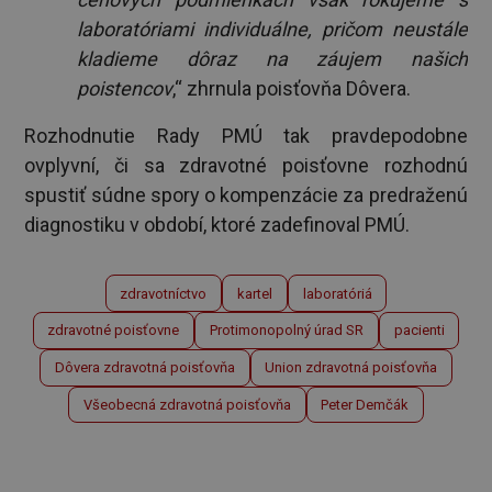
laboratóriami individuálne, pričom neustále
kladieme dôraz na záujem našich
poistencov
,“ zhrnula poisťovňa Dôvera.
Rozhodnutie Rady PMÚ tak pravdepodobne
ovplyvní, či sa zdravotné poisťovne rozhodnú
spustiť súdne spory o kompenzácie za predraženú
diagnostiku v období, ktoré zadefinoval PMÚ.
zdravotníctvo
kartel
laboratóriá
zdravotné poisťovne
Protimonopolný úrad SR
pacienti
Dôvera zdravotná poisťovňa
Union zdravotná poisťovňa
Všeobecná zdravotná poisťovňa
Peter Demčák