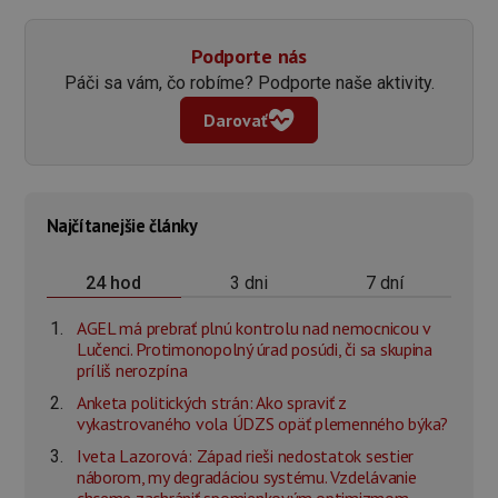
Podporte nás
Páči sa vám, čo robíme? Podporte naše aktivity.
Darovať
Najčítanejšie články
3 dni
7 dní
24 hod
AGEL má prebrať plnú kontrolu nad nemocnicou v
Lučenci. Protimonopolný úrad posúdi, či sa skupina
príliš nerozpína
Anketa politických strán: Ako spraviť z
vykastrovaného vola ÚDZS opäť plemenného býka?
Iveta Lazorová: Západ rieši nedostatok sestier
náborom, my degradáciou systému. Vzdelávanie