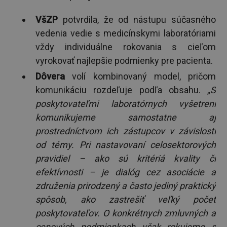
VšZP
potvrdila, že od nástupu súčasného
vedenia vedie s medicínskymi laboratóriami
vždy individuálne rokovania s cieľom
vyrokovať najlepšie podmienky pre pacienta.
Dôvera
volí kombinovaný model, pričom
komunikáciu rozdeľuje podľa obsahu. „
S
poskytovateľmi laboratórnych vyšetrení
komunikujeme samostatne aj
prostredníctvom ich zástupcov v závislosti
od témy. Pri nastavovaní celosektorových
pravidiel – ako sú kritériá kvality či
efektívnosti – je dialóg cez asociácie a
združenia prirodzený a často jediný praktický
spôsob, ako zastrešiť veľký počet
poskytovateľov. O konkrétnych zmluvných a
cenových podmienkach však rokujeme s