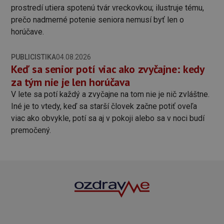
PUBLICISTIKA
04.08.2026
Keď sa senior potí viac ako zvyčajne: kedy
za tým nie je len horúčava
V lete sa potí každý a zvyčajne na tom nie je nič zvláštne.
Iné je to vtedy, keď sa starší človek začne potiť oveľa
viac ako obvykle, potí sa aj v pokoji alebo sa v noci budí
premočený.