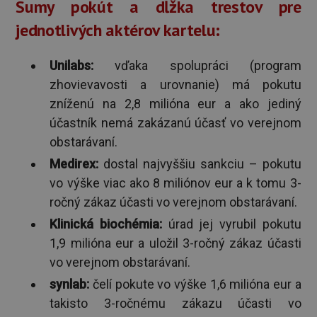
Sumy pokút a dĺžka trestov pre
jednotlivých aktérov kartelu:
Unilabs:
vďaka spolupráci (program
zhovievavosti a urovnanie) má pokutu
zníženú na 2,8 milióna eur a ako jediný
účastník nemá zakázanú účasť vo verejnom
obstarávaní.
Medirex:
dostal najvyššiu sankciu – pokutu
vo výške viac ako 8 miliónov eur a k tomu 3-
ročný zákaz účasti vo verejnom obstarávaní.
Klinická biochémia:
úrad jej vyrubil pokutu
1,9 milióna eur a uložil 3-ročný zákaz účasti
vo verejnom obstarávaní.
synlab:
čelí pokute vo výške 1,6 milióna eur a
takisto 3-ročnému zákazu účasti vo