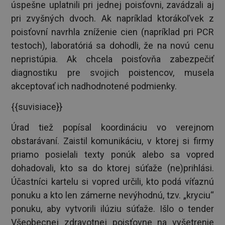
úspešne uplatnili pri jednej poisťovni, zavádzali aj
pri zvyšných dvoch. Ak napríklad ktorákoľvek z
poisťovní navrhla zníženie cien (napríklad pri PCR
testoch), laboratóriá sa dohodli, že na novú cenu
nepristúpia. Ak chcela poisťovňa zabezpečiť
diagnostiku pre svojich poistencov, musela
akceptovať ich nadhodnotené podmienky.
{{suvisiace}}
Úrad tiež popísal koordináciu vo verejnom
obstarávaní. Zaistil komunikáciu, v ktorej si firmy
priamo posielali texty ponúk alebo sa vopred
dohadovali, kto sa do ktorej súťaže (ne)prihlási.
Účastníci kartelu si vopred určili, kto podá víťaznú
ponuku a kto len zámerne nevýhodnú, tzv. „kryciu“
ponuku, aby vytvorili ilúziu súťaže. Išlo o tender
Všeobecnej zdravotnej poisťovne na vyšetrenie