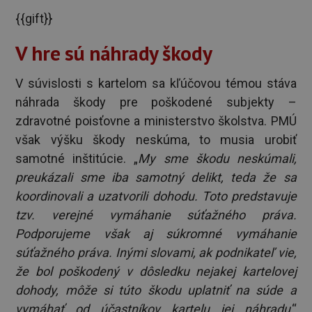
{{gift}}
V hre sú náhrady škody
V súvislosti s kartelom sa kľúčovou témou stáva
náhrada škody pre poškodené subjekty –
zdravotné poisťovne a ministerstvo školstva. PMÚ
však výšku škody neskúma, to musia urobiť
samotné inštitúcie. „
My sme škodu neskúmali,
preukázali sme iba samotný delikt, teda že sa
koordinovali a uzatvorili dohodu. Toto predstavuje
tzv. verejné vymáhanie súťažného práva.
Podporujeme však aj súkromné vymáhanie
súťažného práva. Inými slovami, ak podnikateľ vie,
že bol poškodený v dôsledku nejakej kartelovej
dohody, môže si túto škodu uplatniť na súde a
vymáhať od účastníkov kartelu jej náhradu
,“