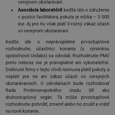
verejnom obstarávaní.
Asociácia laboratórií:
keďže išlo o združenie
v pozícii facilitátora, pokuta je nižšia – 3 000
eur. Aj pre ňu však platí 3-ročný zákaz účasti
vo verejnom obstarávaní.
Keďže ide o neprávoplatné prvostupňové
rozhodnutie, účastníci konania (s výnimkou
spoločnosti Unilabs) sa odvolali. Rozhodnutie PMÚ
preto nateraz nie je právoplatné ani vykonateľné.
Dotknuté firmy v tejto chvíli nemusia platiť pokuty a
neplatí pre ne ani zákaz účasti vo verejných
obstarávaniach. O odvolaniach bude rozhodovať
Rada Protimonopolného úradu SR ako
druhostupňový orgán. Tá môže prvostupňové
rozhodnutie potvrdiť, zmeniť alebo ho zrušiť a vrátiť
na nové konanie.