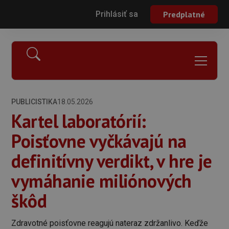
Prihlásiť sa
Predplatné
PUBLICISTIKA
18.05.2026
Kartel laboratórií:
Poisťovne vyčkávajú na
definitívny verdikt, v hre je
vymáhanie miliónových
škôd
Zdravotné poisťovne reagujú nateraz zdržanlivo. Keďže