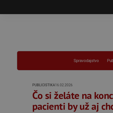
Spravodajstvo
Pub
PUBLICISTIKA
16.02.2026
Čo si želáte na konc
pacienti by už aj chc