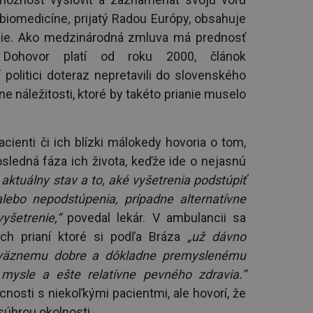
iomedicíne, prijatý Radou Európy, obsahuje
nie. Ako medzinárodná zmluva má prednosť
 Dohovor platí od roku 2000, článok
politici doteraz nepretavili do slovenského
e náležitosti, ktoré by takéto prianie muselo
enti či ich blízki málokedy hovoria o tom,
sledná fáza ich života, keďže ide o nejasnú
 aktuálny stav a to, aké vyšetrenia
podstúpiť
lebo nepodstúpenia, prípadne alternatívne
yšetrenie,“
povedal lekár. V ambulancii sa
h prianí ktoré si podľa Bráza
„už dávno
áväznemu dobre a dôkladne premyslenému
 mysle a ešte relatívne pevného zdravia.“
nosti s niekoľkými pacientmi, ale hovorí, že
súhrou okolnosti.