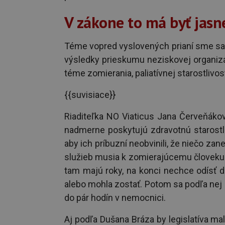
V zákone to má byť jasn
Téme vopred vyslovených prianí sme sa
výsledky prieskumu neziskovej organizá
téme zomierania, paliatívnej starostlivos
{{suvisiace}}
Riaditeľka NO Viaticus Jana Červeňákov
nadmerne poskytujú zdravotnú starostl
aby ich príbuzní neobvinili, že niečo zane
služieb musia k zomierajúcemu človeku z
tam majú roky, na konci nechce odísť d
alebo mohla zostať. Potom sa podľa nej 
do pár hodín v nemocnici.
Aj podľa Dušana Bráza by legislatíva mal