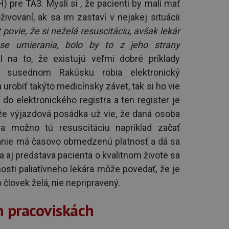
 pre TA3. Myslí si , že pacienti by mali mať
vovaní, ak sa im zastaví v nejakej situácii
povie, že si neželá resuscitáciu, avšak lekár
se umierania, bolo by to z jeho strany
 na to, že existujú veľmi dobré príklady
 v susednom Rakúsku robia elektronický
robiť takýto medicínsky závet, tak si ho vie
ť do elektronického registra a ten register je
e výjazdová posádka už vie, že daná osoba
a možno tú resuscitáciu napríklad začať
rianie má časovo obmedzenú platnosť a dá sa
a a aj predstava pacienta o kvalitnom živote sa
sti paliatívneho lekára môže povedať, že je
o človek želá, nie nepripravený.
h pracoviskách