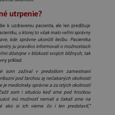
né utrpenie?
ie k uzdraveniu pacienta, ale len predlžuje
ientku, u ktorej to však malo veľmi správny
ve, kde správne ukončili liečbu. Pacientka
sestry ju pravdivo informovali o možnostiach
ľmi dôstojne v blízkosti svojich blížnych, tak
vny príklad.
toré som zažíval v predošlom zamestnaní
ríbuzní pod ťarchou aj nečakaných okolností
ie je medicínsky správne a za istých okolností
Zažil som i situáciu keď sme pod hrozbou
ituácii inú možnosť nemali a čakali sme na
né ako si ich vieme čo i len predstaviť,“