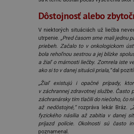
Dôstojnosť alebo zbytoč
V niektorých situáciách už liečba neved
utrpenie.
„Pred časom sme mali jednu pac
priebeh. Začalo to v onkologickom ústa
bola rehoľnou sestrou a jej blízke spolu
a žiaľ o márnosti liečby. Zomrela iste ve
ako si to v danej situácii priala,“
dal pozití
„Žiaľ existujú i opačné prípady, k
v záchrannej zdravotnej službe. Často p
záchranársky tím tlačili do niečoho, čo n
až nedôstojné,“
rozpráva lekár Bráz.
„
fyzického násilia až zabitia v danej s
príjazd polície. Okolnosti sú často i
poznamenal.