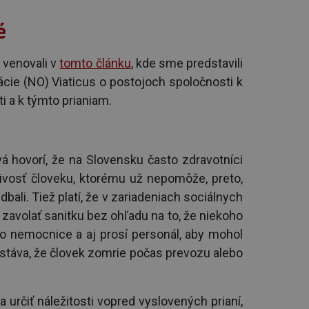
é
 venovali v
tomto článku
, kde sme predstavili
cie (NO) Viaticus o postojoch spoločnosti k
ti a k týmto prianiam.
á hovorí, že na Slovensku často zdravotníci
ivosť človeku, ktorému už nepomôže, preto,
dbali. Tiež platí, že v zariadeniach sociálnych
avolať sanitku bez ohľadu na to, že niekoho
o nemocnice a aj prosí personál, aby mohol
stáva, že človek zomrie počas prevozu alebo
a určiť náležitosti vopred vyslovených prianí,