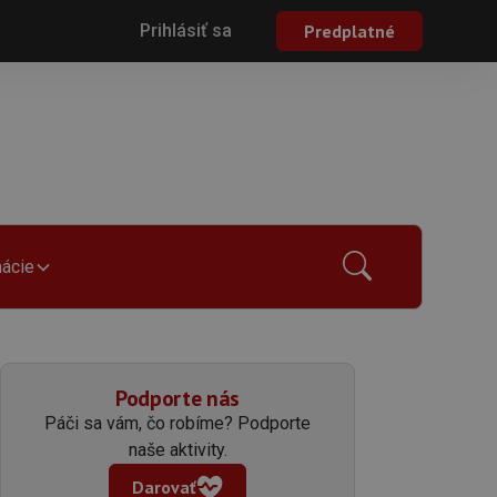
Prihlásiť sa
Predplatné
mácie
Podporte nás
Páči sa vám, čo robíme? Podporte
naše aktivity.
Darovať