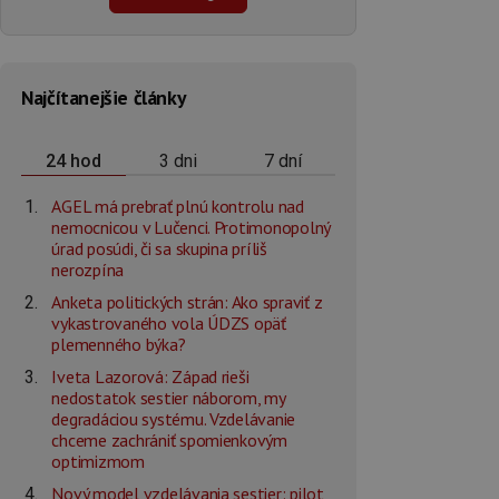
Najčítanejšie články
3 dni
7 dní
24 hod
AGEL má prebrať plnú kontrolu nad
nemocnicou v Lučenci. Protimonopolný
úrad posúdi, či sa skupina príliš
nerozpína
Anketa politických strán: Ako spraviť z
vykastrovaného vola ÚDZS opäť
plemenného býka?
Iveta Lazorová: Západ rieši
nedostatok sestier náborom, my
degradáciou systému. Vzdelávanie
chceme zachrániť spomienkovým
optimizmom
Nový model vzdelávania sestier: pilot