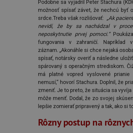
Podobne sa vyjadril Peter Stachura (KDH)
možnosť spísať závet, že nechcú byť oži
srdce.Treba však rozlišovať:
„Ak pacient 
nevidí, že by sa nachádzal v proce
neposkytnutie prvej pomoci.“
Poukázal
fungovania v zahraničí. Napríklad
záznam. „Akonáhle si chce nejaká osoba u
spísať, notársky overiť a následne uloži
spárovaný s operačným strediskom. Čiž
má platné vopred vyslovené prianie 
nemusí,“ hovorí Stachura. Doplnil, že p
zmeniť. Je to preto, že situácia sa vyvíj
môže meniť. Dodal, že zo svojej skúseno
lepšie zomierať pripravený a tak, ako si t
Rôzny postup na rôznyc