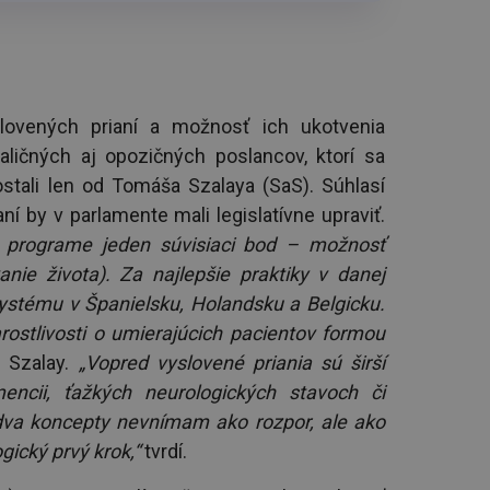
lovených prianí a možnosť ich ukotvenia
ličných aj opozičných poslancov, ktorí sa
tali len od Tomáša Szalaya (SaS). Súhlasí
í by v parlamente mali legislatívne upraviť.
programe jeden súvisiaci bod – možnosť
nie života). Za najlepšie praktiky v danej
stému v Španielsku, Holandsku a Belgicku.
ostlivosti o umierajúcich pacientov formou
l Szalay.
„Vopred vyslovené priania sú širší
ncii, ťažkých neurologických stavoch či
o dva koncepty nevnímam ako rozpor, ale ako
gický prvý krok,“
tvrdí.