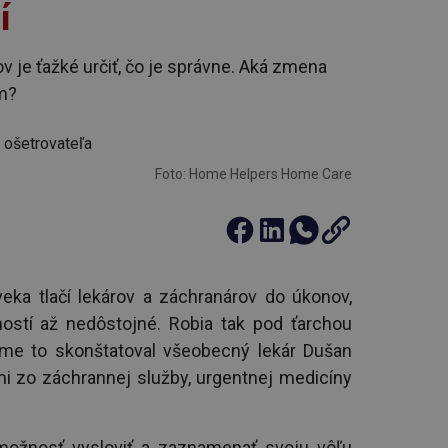
í
v je ťažké určiť, čo je správne. Aká zmena
m?
Foto: Home Helpers Home Care
eka tlačí lekárov a záchranárov do úkonov,
ostí až nedôstojné. Robia tak pod ťarchou
avme to skonštatoval všeobecný lekár Dušan
i zo záchrannej služby, urgentnej medicíny
možnosť vysloviť a zaznamenať svoju vôľu