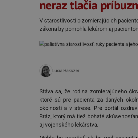
neraz tlačia príbuzn
V starostlivosti o zomierajúcich paciento
zákona by pomohla lekárom aj paciento
Lucia Hakszer
Stáva sa, že rodina zomierajúceho člov
ktoré sú pre pacienta za daných okoln
okolností a v strese. Pre portál ozdr
Bráz, ktorý má tiež bohaté skúsenosťam
aj vojenského lekárstva.
Mohlo by pomôcť, ak by mal pacient 