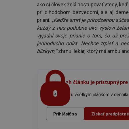
ako si človek želá postupovať vtedy, ke
pri dlhodobom bezvedomí, ale aj demenc
prianí.
„Keďže smrť je prirodzenou súčas
každý z nás podobne ako vysloví želan
vyjadril svoje prianie o tom, čo už pr
jednoducho odísť. Nechce trpieť a nec
blízkym,“
zhrnul lekár, ktorý má ambulanc
Celý obsah článku je prístupný pre
Prístup ku všetkým článkom v denn
Prihlásiť sa
Získať predplatné