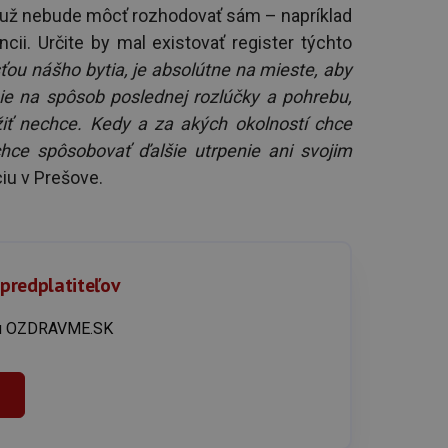
ď už nebude môcť rozhodovať sám – napríklad
ii. Určite by mal existovať register týchto
ťou nášho bytia, je absolútne na mieste, aby
ie na spôsob poslednej rozlúčky a pohrebu,
ežiť nechce. Kedy a za akých okolností chce
hce spôsobovať ďalšie utrpenie ani svojim
iu v Prešove.
 predplatiteľov
íku OZDRAVME.SK