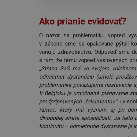
Ako prianie evidovať?
O názor na problematiku vopred vys
v zákone sme sa opakovane pýtali koa
venujú zdravotníctvu. Odpoveď sme dos
s tým, že tému vopred vyslovených prian
„Strana SaS má vo svojom volebnom 
odmietnuť dystanáziu (umelé predlžova
problematike považujeme nastavenie sy
V Belgicku je umožnené plánovanie star
predpripravených dokumentov,“
uviedo
rámec, ktorý má význam aj pri deme
dlhodobej strate spôsobilosti. Ja tiet
kontinuitu – odmietnutie dystanázie je lo