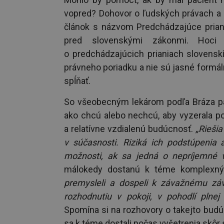
vopred? Dohovor o ľudských právach a b
článok s názvom Predchádzajúce pria
pred slovenskými zákonmi. Hoci
o predchádzajúcich prianiach slovenskí 
právneho poriadku a nie sú jasné formáln
spĺňať.
So všeobecným lekárom podľa Bráza paci
ako chcú alebo nechcú, aby vyzerala po
a relatívne vzdialenú budúcnosť.
„Riešia
v súčasnosti.
Riziká
ich podstúpenia a
možnosti, ak sa jedná o nepríjemné v
málokedy dostanú k téme komplexnýc
premysleli a dospeli k závažnému z
rozhodnutiu v pokoji, v pohodlí plnej
Spomína si na rozhovory o takejto budúc
sa k téme dostali počas vyšetrenia skôr 