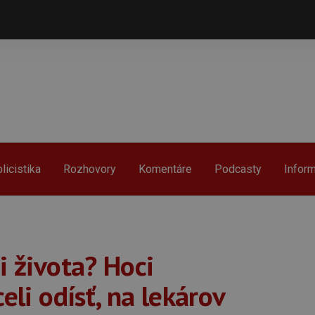
licistika
Rozhovory
Komentáre
Podcasty
Infor
i života? Hoci
eli odísť, na lekárov