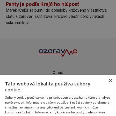
Penty je podľa Krajčího hlúposť
Marek Krajčí sa pustil do obhajoby krížového vlastníctva
štátu a zároveň skritizoval krížové vlastníctvo v rukách
súkromníkov.
O nás
×
Kontakt
Táto webová lokalita používa súbory
Predplatné
cookie.
Inzercia
Podporte nás
Súbory cookie používame na prispôsobenie obsahu, reklám a analýzu
návštevnosti. Informácie o vašom používaní našej stránky zdieľame aj
s našimi reklamnými a analytickými partnermi, ktorí ich môžu
kombinovať s inými informáciami, ktoré ste im poskytli alebo ktoré