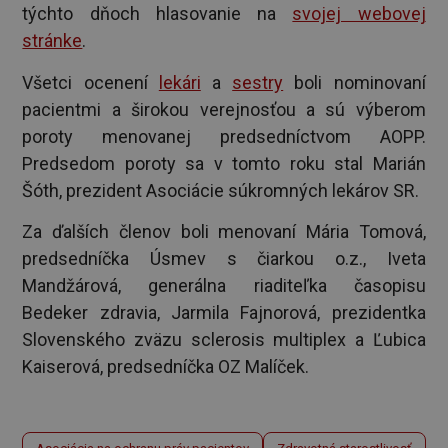
týchto dňoch hlasovanie na
svojej webovej
stránke
.
Všetci ocenení
lekári
a
sestry
boli nominovaní
pacientmi a širokou verejnosťou a sú výberom
poroty menovanej predsedníctvom AOPP.
Predsedom poroty sa v tomto roku stal Marián
Šóth, prezident Asociácie súkromných lekárov SR.
Za ďalších členov boli menovaní Mária Tomová,
predsedníčka Úsmev s čiarkou o.z., Iveta
Mandžárová, generálna riaditeľka časopisu
Bedeker zdravia, Jarmila Fajnorová, prezidentka
Slovenského zväzu sclerosis multiplex a Ľubica
Kaiserová, predsedníčka OZ Malíček.