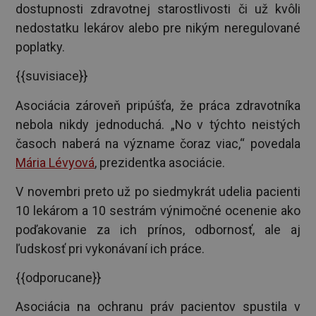
dostupnosti zdravotnej starostlivosti či už kvôli
nedostatku lekárov alebo pre nikým neregulované
poplatky.
{{suvisiace}}
Asociácia zároveň pripúšťa, že práca zdravotníka
nebola nikdy jednoduchá. „No v týchto neistých
časoch naberá na význame čoraz viac,“ povedala
Mária Lévyová
, prezidentka asociácie.
V novembri preto už po siedmykrát udelia pacienti
10 lekárom a 10 sestrám výnimočné ocenenie ako
poďakovanie za ich prínos, odbornosť, ale aj
ľudskosť pri vykonávaní ich práce.
{{odporucane}}
Asociácia na ochranu práv pacientov spustila v