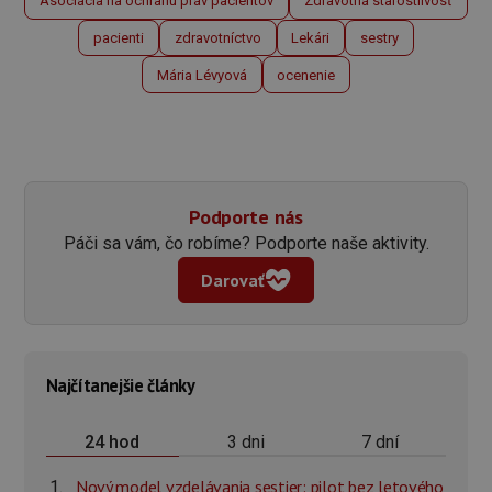
Asociácia na ochranu práv pacientov
Zdravotná starostlivosť
pacienti
zdravotníctvo
Lekári
sestry
Mária Lévyová
ocenenie
Podporte nás
Páči sa vám, čo robíme? Podporte naše aktivity.
Darovať
Najčítanejšie články
3 dni
7 dní
24 hod
Nový model vzdelávania sestier: pilot bez letového