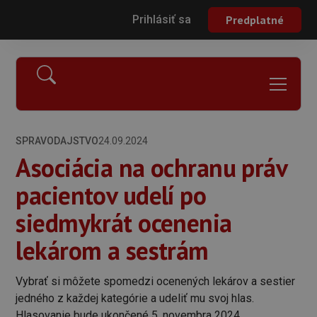
Prihlásiť sa
Predplatné
SPRAVODAJSTVO
24.09.2024
Asociácia na ochranu práv
pacientov udelí po
siedmykrát ocenenia
lekárom a sestrám
Vybrať si môžete spomedzi ocenených lekárov a sestier
jedného z každej kategórie a udeliť mu svoj hlas.
Hlasovanie bude ukončené 5. novembra 2024.