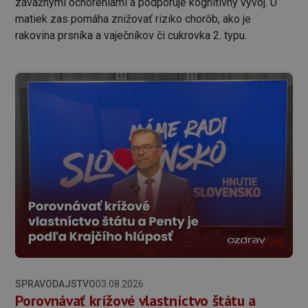
závažnými ochoreniami a podporuje kognitívny vývoj. U
matiek zas pomáha znižovať riziko chorôb, ako je
rakovina prsníka a vaječníkov či cukrovka 2. typu.
SPRAVODAJSTVO
03.08.2026
Porovnávať krížové vlastníctvo štátu a