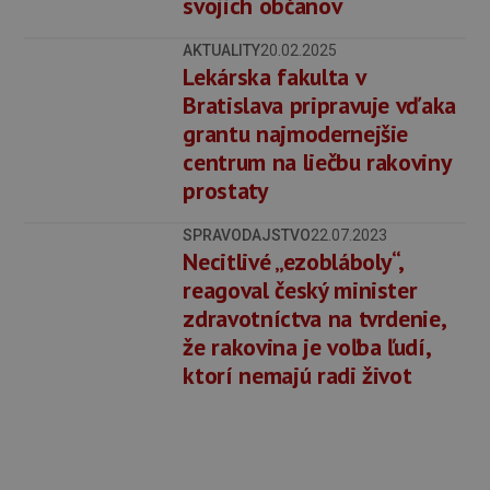
svojich občanov
AKTUALITY
20.02.2025
Lekárska fakulta v
Bratislava pripravuje vďaka
grantu najmodernejšie
centrum na liečbu rakoviny
prostaty
SPRAVODAJSTVO
22.07.2023
Necitlivé „ezobláboly“,
reagoval český minister
zdravotníctva na tvrdenie,
že rakovina je voľba ľudí,
ktorí nemajú radi život