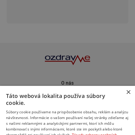
O nás
×
Kontakt
Táto webová lokalita používa súbory
Predplatné
cookie.
Inzercia
Podporte nás
Súbory cookie používame na prispôsobenie obsahu, reklám a analýzu
návštevnosti. Informácie o vašom používaní našej stránky zdieľame aj
s našimi reklamnými a analytickými partnermi, ktorí ich môžu
kombinovať s inými informáciami, ktoré ste im poskytli alebo ktoré
zhromaždili pri používaní ich služieb.
Zásady ochrany osobných