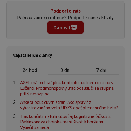
Podporte nás
Páči sa vám, čo robíme? Podporte naše aktivity.
Darovať
Najčítanejšie články
3 dni
7 dní
24 hod
AGEL má prebrať plnú kontrolu nad nemocnicou v
Lučenci. Protimonopolný úrad posúdi, či sa skupina
príliš nerozpína
Anketa politických strán: Ako spraviť z
vykastrovaného vola ÚDZS opäť plemenného býka?
Tras končatín, stuhnutosť aj kognitívne ťažkosti:
Parkinsonova choroba mení život k horšiemu.
Vyliečiť sa nedá