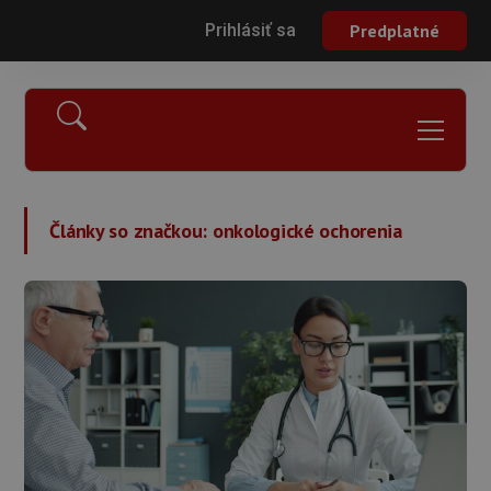
Prihlásiť sa
Predplatné
Články so značkou:
onkologické ochorenia