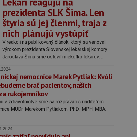
Lekári reagujú na
prezidenta SLK Šima. Len
štyria sú jej členmi, traja z
nich plánujú vystúpiť
V reakcii na publikovaný článok, ktorý sa venoval
výrokom prezidenta Slovenskej lekárskej komory
Jaroslava Šima sme oslovili niekoľko lekárov,
vrátane lekárov, ktorí sú poslancami NR SR.
.2024
dníckej nemocnice Marek Pytliak: Kvôli
budeme brať pacientov, našich
 za rukojemníkov
cii v zdravotníctve sme sa rozprávali s riaditeľom
cnice MUDr. Marekom Pytliakom, PhD., MPH, MBA,
1.2024
íc zatiaľ neeviduje ani