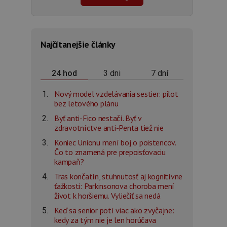
Najčítanejšie články
3 dni
7 dní
24 hod
Nový model vzdelávania sestier: pilot
bez letového plánu
Byť anti-Fico nestačí. Byť v
zdravotníctve anti-Penta tiež nie
Koniec Unionu mení boj o poistencov.
Čo to znamená pre prepoisťovaciu
kampaň?
Tras končatín, stuhnutosť aj kognitívne
ťažkosti: Parkinsonova choroba mení
život k horšiemu. Vyliečiť sa nedá
Keď sa senior potí viac ako zvyčajne:
kedy za tým nie je len horúčava