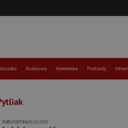
licistika
Rozhovory
Komentáre
Podcasty
Infor
ytliak
PUBLICISTIKA
30.05.2025