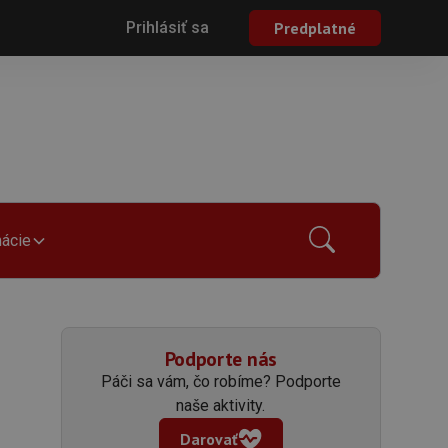
Prihlásiť sa
Predplatné
mácie
Podporte nás
Páči sa vám, čo robíme? Podporte
naše aktivity.
Darovať