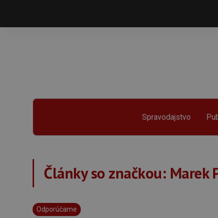
Spravodajstvo
Pub
Články so značkou:
Marek P
Odporúčame