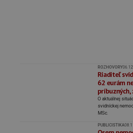
ROZHOVORY
06.12
Riaditeľ svi
62 eurám ne
príbuzných,
O aktuálnej situá
svidníckej nemo
MSc.
PUBLICISTIKA
08.1
Osem nemocn