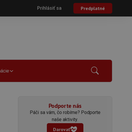
Prihlásiť sa
Predplatné
mácie
Podporte nás
Páči sa vám, čo robíme? Podporte
naše aktivity.
Darovať