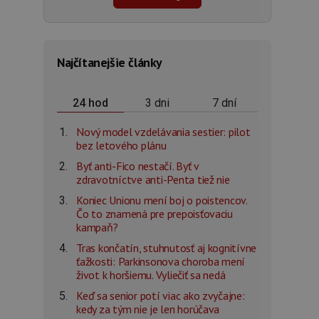
Najčítanejšie články
3 dni
7 dní
24 hod
Nový model vzdelávania sestier: pilot
bez letového plánu
Byť anti-Fico nestačí. Byť v
zdravotníctve anti-Penta tiež nie
Koniec Unionu mení boj o poistencov.
Čo to znamená pre prepoisťovaciu
kampaň?
Tras končatín, stuhnutosť aj kognitívne
ťažkosti: Parkinsonova choroba mení
život k horšiemu. Vyliečiť sa nedá
Keď sa senior potí viac ako zvyčajne:
kedy za tým nie je len horúčava