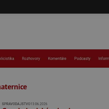
licistika
Rozhovory
Komentáre
Podcasty
Infor
aternice
SPRAVODAJSTVO
13.06.2026