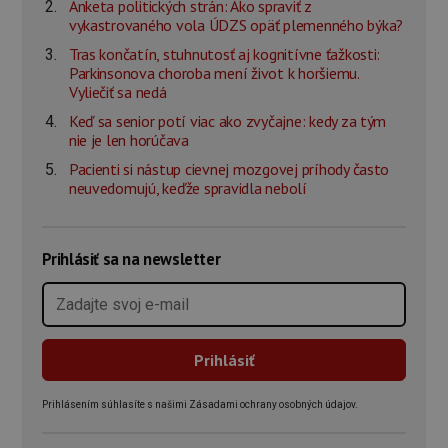
Anketa politických strán: Ako spraviť z
vykastrovaného vola ÚDZS opäť plemenného býka?
Tras končatín, stuhnutosť aj kognitívne ťažkosti:
Parkinsonova choroba mení život k horšiemu.
Vyliečiť sa nedá
Keď sa senior potí viac ako zvyčajne: kedy za tým
nie je len horúčava
Pacienti si nástup cievnej mozgovej príhody často
neuvedomujú, keďže spravidla nebolí
Prihlásiť sa na newsletter
Prihlásením súhlasíte s našimi Zásadami ochrany osobných údajov.