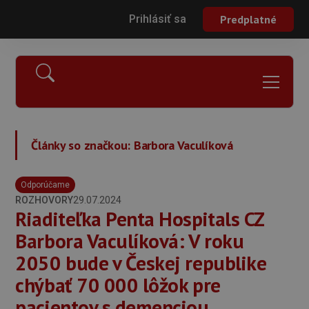
Prihlásiť sa
Predplatné
Články so značkou:
Barbora Vaculíková
Odporúčame
ROZHOVORY
29.07.2024
Riaditeľka Penta Hospitals CZ
Barbora Vaculíková: V roku
2050 bude v Českej republike
chýbať 70 000 lôžok pre
pacientov s demenciou