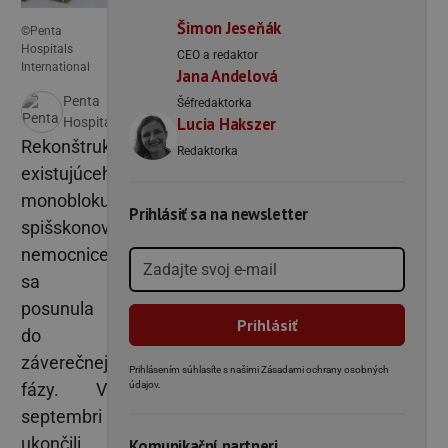
Šimon Jeseňák
©Penta
Hospitals
CEO a redaktor
International
Jana Andelová
Penta
Šéfredaktorka
Lucia Hakszer
Hospitals
Rekonštrukcia
Redaktorka
existujúceho
monobloku
Prihlásiť sa na newsletter
spišskonovoveskej
nemocnice
sa
posunula
do
záverečnej
Prihlásením súhlasíte s našimi Zásadami ochrany osobných
fázy. V
údajov.
septembri
ukončili
Komunikační partneri