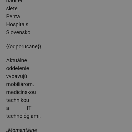
riaditeľ
siete
Penta
Hospitals
Slovensko.
{{odporucane}}
Aktuálne
oddelenie
vybavujú
mobiliárom,
medicínskou
technikou
a IT
technológiami.
„Momentálne