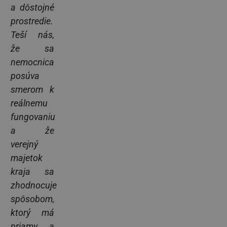
a dôstojné
prostredie.
Teší nás,
že sa
nemocnica
posúva
smerom k
reálnemu
fungovaniu
a že
verejný
majetok
kraja sa
zhodnocuje
spôsobom,
ktorý má
priamy a