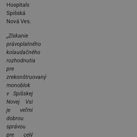
Hospitals
Spišská
Nová Ves.
„Získanie
právoplatného
kolaudačného
rozhodnutia
pre
zrekonštruovaný
monoblok
v Spišskej
Novej Vsi
je veľmi
dobrou
správou
pre celý