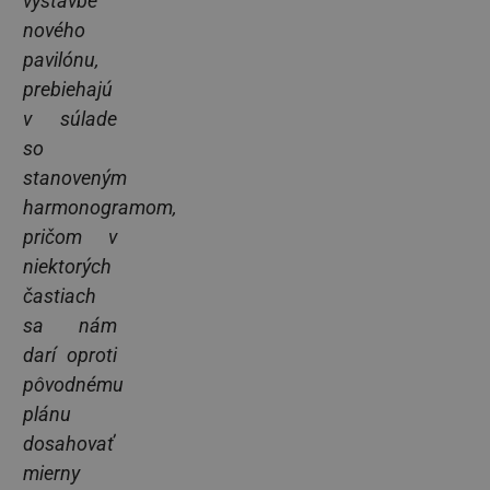
výstavbe
nového
pavilónu,
prebiehajú
v súlade
so
stanoveným
harmonogramom,
pričom v
niektorých
častiach
sa nám
darí oproti
pôvodnému
plánu
dosahovať
mierny