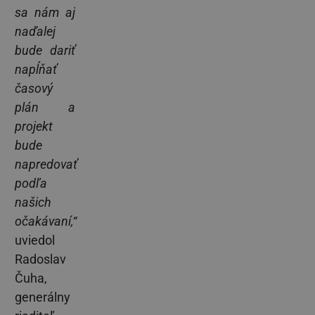
sa nám aj
naďalej
bude dariť
napĺňať
časový
plán a
projekt
bude
napredovať
podľa
našich
očakávaní,“
uviedol
Radoslav
Čuha,
generálny