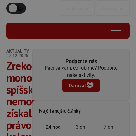
Prihlásiť sa
Predplatné
AKTUALITY
27.12.2025
Podporte nás
Zrekonštruovaný
Páči sa vám, čo robíme? Podporte
monoblok
naše aktivity.
Darovať
spišskonovoveskej
nemocnice
získal
Najčítanejšie články
právoplatné
24 hod
3 dni
7 dní