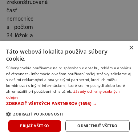
zrekonštruovaná
časť
nemocnice
s počtom
34 lôžok a
trojpodlažný
×
Táto webová lokalita používa súbory
pavilón so
cookie.
121
lôžkami
Súbory cookie používame na prispôsobenie obsahu, reklám a analýzu
návštevnosti. Informácie o vašom používaní našej stránky zdieľame aj
dostavaný
s našimi reklamnými a analytickými partnermi, ktorí ich môžu
do úrovne
kombinovať s inými informáciami, ktoré ste im poskytli alebo ktoré
zhromaždili pri používaní ich služieb.
Zásady ochrany osobných
hrubej
údajov
stavby.
ZOBRAZIŤ VŠETKÝCH PARTNEROV
(1695) →
Jeho
ZOBRAZIŤ PODROBNOSTI
kompletné
PRIJAŤ VŠETKO
ODMIETNUŤ VŠETKO
dokončenie
je