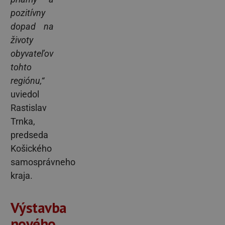
pozitívny
dopad na
životy
obyvateľov
tohto
regiónu,“
uviedol
Rastislav
Trnka,
predseda
Košického
samosprávneho
kraja.
Výstavba
nového