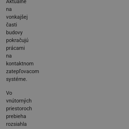
Aktuálne
na
vonkajšej
časti
budovy
pokračujú
prácami
na
kontaktnom
zatepľovacom
systéme.
Vo
vnútorných
priestoroch
prebieha
rozsiahla