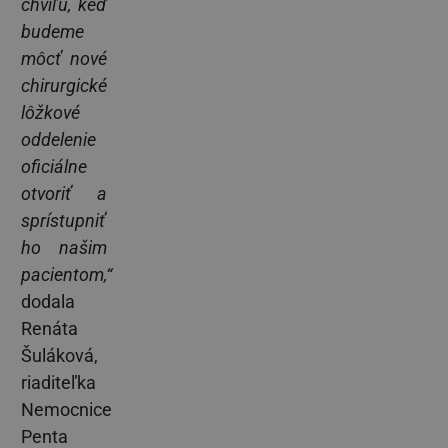
chvíľu, keď
budeme
môcť nové
chirurgické
lôžkové
oddelenie
oficiálne
otvoriť a
sprístupniť
ho našim
pacientom,“
dodala
Renáta
Šuláková,
riaditeľka
Nemocnice
Penta