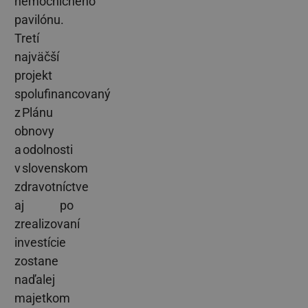
nemocničného
pavilónu.
Tretí
najväčší
projekt
spolufinancovaný
z Plánu
obnovy
a odolnosti
v slovenskom
zdravotníctve
aj po
zrealizovaní
investície
zostane
naďalej
majetkom