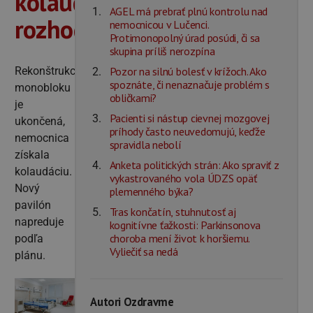
kolaudačné
AGEL má prebrať plnú kontrolu nad
rozhodnutie
nemocnicou v Lučenci.
Protimonopolný úrad posúdi, či sa
skupina príliš nerozpína
Pozor na silnú bolesť v krížoch. Ako
Rekonštrukcia
spoznáte, či nenaznačuje problém s
monobloku
obličkami?
je
Pacienti si nástup cievnej mozgovej
ukončená,
príhody často neuvedomujú, keďže
nemocnica
spravidla nebolí
získala
Anketa politických strán: Ako spraviť z
kolaudáciu.
vykastrovaného vola ÚDZS opäť
Nový
plemenného býka?
pavilón
Tras končatín, stuhnutosť aj
napreduje
kognitívne ťažkosti: Parkinsonova
choroba mení život k horšiemu.
podľa
Vyliečiť sa nedá
plánu.
Autori Ozdravme