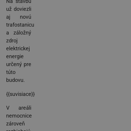
Na stavbu
už doviezli
aj novú
trafostanicu
a záložný
zdroj
elektrickej
energie
určený pre
túto
budovu.
{{suvisiace}}
V areáli
nemocnice
zároveň