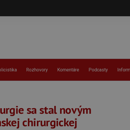
licistika
Rozhovory
Komentáre
Podcasty
Infor
rurgie sa stal novým
kej chirurgickej