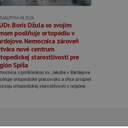
TUALITY
04.08.2026
Dr. Boris Džula so svojím
mom posilňuje ortopédiu v
rdejove. Nemocnica zároveň
tvára nové centrum
topedickej starostlivosti pre
gión Spiša
mocnica s poliklinikou sv. Jakuba v Bardejove
ilňuje ortopedické pracovisko a chce prispieť
ozvoju ortopedickej starostlivosti v regióne.