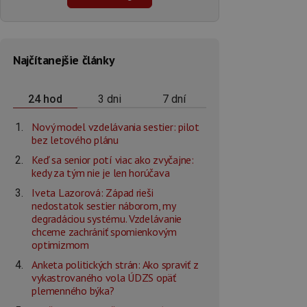
Najčítanejšie články
3 dni
7 dní
24 hod
Nový model vzdelávania sestier: pilot
bez letového plánu
Keď sa senior potí viac ako zvyčajne:
kedy za tým nie je len horúčava
Iveta Lazorová: Západ rieši
nedostatok sestier náborom, my
degradáciou systému. Vzdelávanie
chceme zachrániť spomienkovým
optimizmom
Anketa politických strán: Ako spraviť z
vykastrovaného vola ÚDZS opäť
plemenného býka?