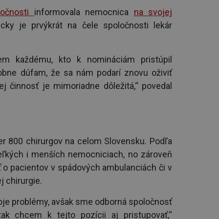
oločnosti
informovala nemocnica
na svojej
ricky je prvýkrát na čele spoločnosti lekár
em každému, kto k nomináciám pristúpil
obne dúfam, že sa nám podarí znovu oživiť
ej činnosť je mimoriadne dôležitá,“ povedal
er 800 chirurgov na celom Slovensku. Podľa
veľkých i menších nemocniciach, no zároveň
ť o pacientov v spádových ambulanciách či v
 chirurgie.
voje problémy, avšak sme odborná spoločnosť
ak chcem k tejto pozícii aj pristupovať,“