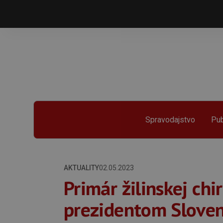
Spravodajstvo
Pub
AKTUALITY
02.05.2023
Primár žilinskej chi
prezidentom Slovens