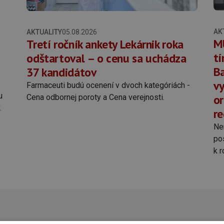
AK
AKTUALITY
05.08.2026
MU
Tretí ročník ankety Lekárnik roka
tí
odštartoval – o cenu sa uchádza
Ba
37 kandidátov
vy
Farmaceuti budú ocenení v dvoch kategóriách -
u
or
Cena odbornej poroty a Cena verejnosti.
.
re
Ne
pos
k r