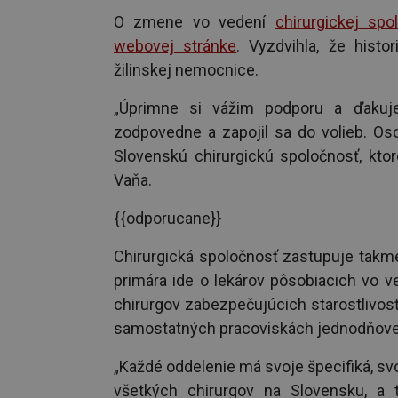
O zmene vo vedení
chirurgickej sp
webovej stránke
. Vyzdvihla, že histo
žilinskej nemocnice.
„Úprimne si vážim podporu a ďakuj
zodpovedne a zapojil sa do volieb. Os
Slovenskú chirurgickú spoločnosť, ktor
Vaňa.
{{odporucane}}
Chirurgická spoločnosť zastupuje takm
primára ide o lekárov pôsobiacich vo 
chirurgov zabezpečujúcich starostlivos
samostatných pracoviskách jednodňovej
„Každé oddelenie má svoje špecifiká, s
všetkých chirurgov na Slovensku, a t