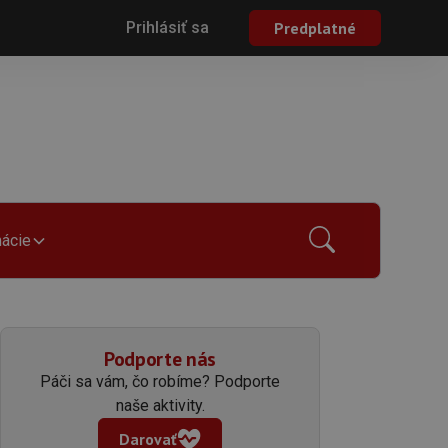
Prihlásiť sa
Predplatné
mácie
Podporte nás
Páči sa vám, čo robíme? Podporte
naše aktivity.
Darovať