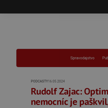
Spravodajstvo
Pub
PODCASTY
16.05.2024
Rudolf Zajac: Optim
nemocníc je paškvil,