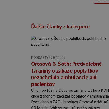
Ďalšie články z kategórie
PODCASTY
29.07.2026
Orosová & Šóth: Predvolebné
táraniny o zákaze poplatkov
nezachránia ambulancie ani
pacientov
Union po fúzii s Dôverou zmizne z trhu a KDH
chce zákonom zakázať poplatky v ambulanciá
Prezidentka ZAP Jaroslava Orosová a šéf AS
SR Marián Šóth vysvetľujú, prečo zákazy