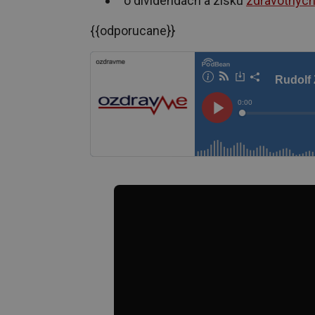
o dividendách a zisku
zdravotných
{{odporucane}}