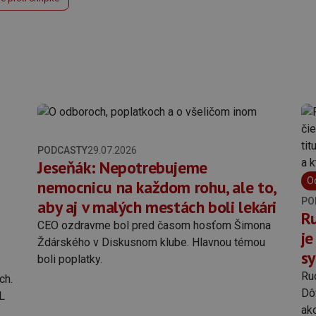
PODCASTY
29.07.2026
Jeseňák: Nepotrebujeme
O
nemocnicu na každom rohu, ale to,
PO
aby aj v malých mestách boli lekári
Ru
CEO ozdravme bol pred časom hosťom Šimona
je
Ždárského v Diskusnom klube. Hlavnou témou
s
boli poplatky.
Rud
ch.
Dôv
L
ako