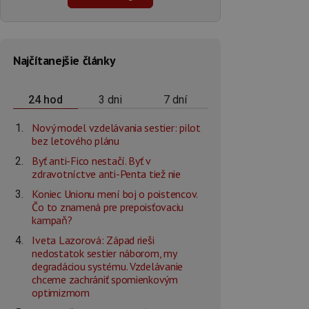
Najčítanejšie články
3 dni
7 dní
24 hod
Nový model vzdelávania sestier: pilot
bez letového plánu
Byť anti-Fico nestačí. Byť v
zdravotníctve anti-Penta tiež nie
Koniec Unionu mení boj o poistencov.
Čo to znamená pre prepoisťovaciu
kampaň?
Iveta Lazorová: Západ rieši
nedostatok sestier náborom, my
degradáciou systému. Vzdelávanie
chceme zachrániť spomienkovým
optimizmom