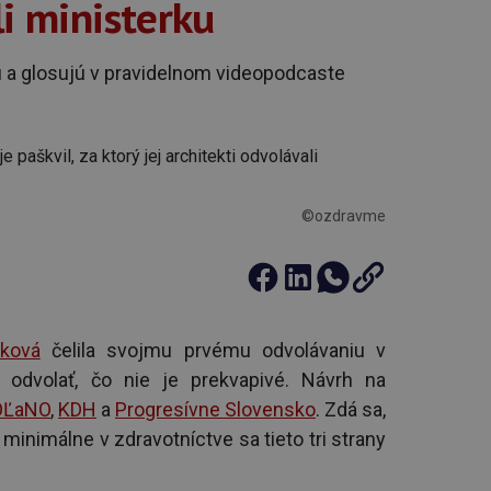
li ministerku
ú a glosujú v pravidelnom videopodcaste
©ozdravme
nková
čelila svojmu prvému odvolávaniu v
o odvolať, čo nie je prekvapivé. Návrh na
OĽaNO
,
KDH
a
Progresívne Slovensko
. Zdá sa,
minimálne v zdravotníctve sa tieto tri strany