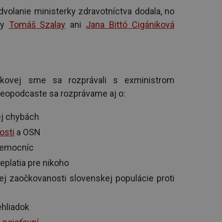
volanie ministerky zdravotníctva dodala, no
ky
Tomáš Szalay
ani
Jana Bittó Cigániková
inkovej sme sa rozprávali s exministrom
ideopodcaste sa rozprávame aj o:
ej chybách
osti
a OSN
 nemocníc
neplatia pre nikoho
j zaočkovanosti slovenskej populácie proti
ehliadok