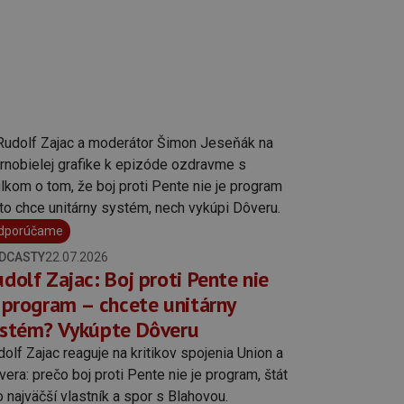
dporúčame
DCASTY
22.07.2026
dolf Zajac: Boj proti Pente nie
 program – chcete unitárny
ystém? Vykúpte Dôveru
olf Zajac reaguje na kritikov spojenia Union a
era: prečo boj proti Pente nie je program, štát
 najväčší vlastník a spor s Blahovou.