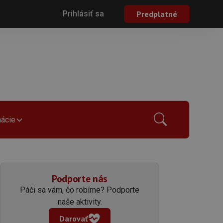
Prihlásiť sa
Predplatné
mácie
Podporte nás
Páči sa vám, čo robíme? Podporte
naše aktivity.
Darovať