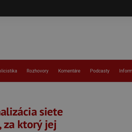
licistika
Rozhovory
Komentáre
Podcasty
Infor
alizácia siete
 za ktorý jej