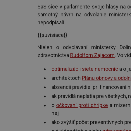
SaS síce v parlamente svoje hlasy na od
samotný návrh na odvolanie minister
nepodpísali.
{{suvisiace}}
Nielen o odvolávaní ministerky Dol
zdravotníctva
Rudolfom Zajacom
. Vo v
optimalizácii siete nemocníc
a o j
architektoch
Plánu obnovy a odoln
absencii pravidiel pri financovaní
ak pravidlá neplatia pre všetkých, 
o
očkovaní proti chrípke
a mizerne
nej
ako zvýšiť počet preventívnych pr