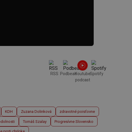
RSS
Podbean
Youtube
Spotify
podcast
KDH
Zuzana Dolinková
zdravotné poisťovne
odolnosti
Tomáš Szalay
Progresívne Slovensko
e proti chrípke