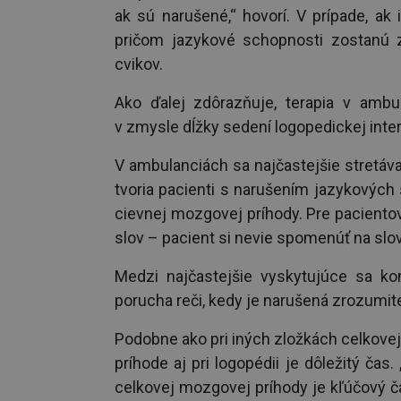
ak sú narušené,“ hovorí. V prípade, ak 
pričom jazykové schopnosti zostanú z
cvikov.
Ako ďalej zdôrazňuje, terapia v ambul
v zmysle dĺžky sedení logopedickej inte
V ambulanciách sa najčastejšie stretáv
tvoria pacienti s narušením jazykových 
cievnej mozgovej príhody. Pre pacient
slov – pacient si nevie spomenúť na slo
Medzi najčastejšie vyskytujúce sa komp
porucha reči, kedy je narušená zrozumite
Podobne ako pri iných zložkách celkovej
príhode aj pri logopédii je dôležitý čas
celkovej mozgovej príhody je kľúčový čas,