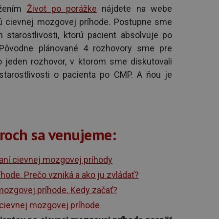
užením
Život po porážke
nájdete na webe
jú cievnej mozgovej príhode. Postupne sme
 starostlivosti, ktorú pacient absolvuje po
. Pôvodne plánované 4 rozhovory sme pre
o jeden rozhovor, v ktorom sme diskutovali
starostlivosti o pacienta po CMP. A ňou je
roch sa venujeme:
aní cievnej mozgovej príhody
hode. Prečo vzniká a ako ju zvládať?
j mozgovej príhode. Kedy začať?
o cievnej mozgovej príhode