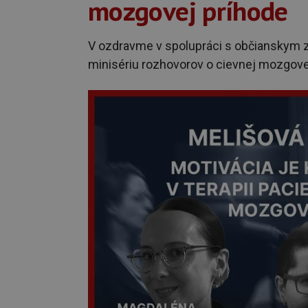
mozgovej príhode
V ozdravme v spolupráci s občianskym z
minisériu rozhovorov o cievnej mozgove