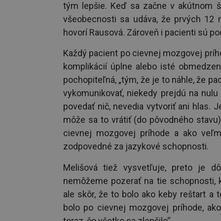
tým lepšie. Keď sa začne v akútnom št
všeobecnosti sa udáva, že prvých 12 m
hovorí Rausová. Zároveň i pacienti sú po
Každý pacient po cievnej mozgovej príhod
komplikácií úplne alebo isté obmedzeni
pochopiteľná, „tým, že je to náhle, že p
vykomunikovať, niekedy prejdú na nulu
povedať nič, nevedia vytvoriť ani hlas. 
môže sa to vrátiť (do pôvodného stavu) 
cievnej mozgovej príhode a ako veľm
zodpovedné za jazykové schopnosti.
Melišová tiež vysvetľuje, preto je d
nemôžeme pozerať na tie schopnosti, k
ale skôr, že to bolo ako keby reštart a
bolo po cievnej mozgovej príhode, ako 
teraz, čo všetko sa zlepšilo“.