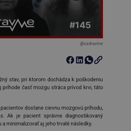
@ozdravme
ný stav, pri ktorom dochádza k poškodeniu
 príhode časť mozgu stráca prívod krvi, táto
0 pacientov dostane cievnu mozgovú príhodu,
as. Ak je pacient správne diagnostikovaný
 a minimalizovať aj jeho trvalé následky.