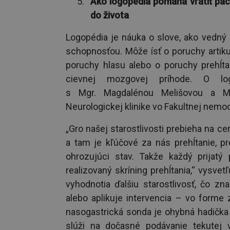
Ako logopédia pomáha vrátiť pac
do života
Logopédia je náuka o slove, ako vedn
schopnosťou. Môže ísť o poruchy artiku
poruchy hlasu alebo o poruchy prehĺtan
cievnej mozgovej príhode. O log
s Mgr. Magdalénou Melišovou a M
Neurologickej klinike vo Fakultnej nemoc
„Gro našej starostlivosti prebieha na ce
a tam je kľúčové za nás prehĺtanie, p
ohrozujúci stav. Takže každý prijat
realizovaný skríning prehĺtania,“ vysve
vyhodnotia ďalšiu starostlivosť, čo zn
alebo aplikuje intervencia – vo forme 
nasogastrická sonda je ohybná hadička
slúži na dočasné podávanie tekutej vý