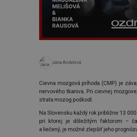
Jana Andelová
Cievna mozgová príhoda (CMP) je závaž
nervového tkaniva. Pri cievnej mozgovej
strata mozog poškodí.
Na Slovensku každý rok približne 13 00
pri ktorej je dôležitým faktorom – č
a liečený, je možné zlepšiť jeho prognózu