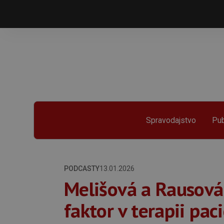
Spravodajstvo
Pub
PODCASTY
13.01.2026
Melišová a Rausová:
faktor v terapii pac