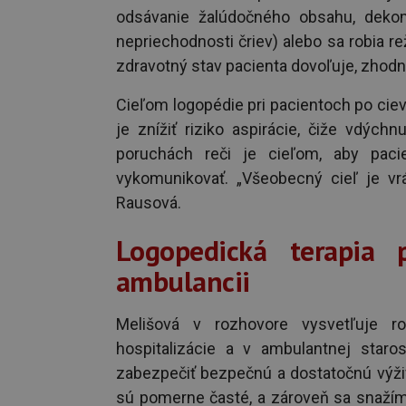
odsávanie žalúdočného obsahu, dekom
nepriechodnosti čriev) alebo sa robia re
zdravotný stav pacienta dovoľuje, zhodn
Cieľom logopédie pri pacientoch po ciev
je znížiť riziko aspirácie, čiže vdýchn
poruchách reči je cieľom, aby pac
vykomunikovať. „Všeobecný cieľ je vrá
Rausová.
Logopedická terapia 
ambulancii
Melišová v rozhovore vysvetľuje ro
hospitalizácie a v ambulantnej staros
zabezpečiť bezpečnú a dostatočnú výživu
sú pomerne časté, a zároveň sa snažím