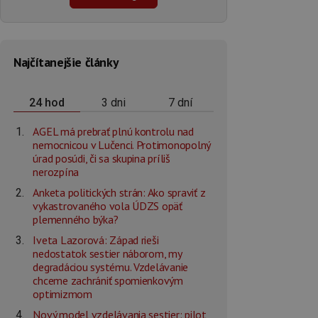
Najčítanejšie články
3 dni
7 dní
24 hod
AGEL má prebrať plnú kontrolu nad
nemocnicou v Lučenci. Protimonopolný
úrad posúdi, či sa skupina príliš
nerozpína
Anketa politických strán: Ako spraviť z
vykastrovaného vola ÚDZS opäť
plemenného býka?
Iveta Lazorová: Západ rieši
nedostatok sestier náborom, my
degradáciou systému. Vzdelávanie
chceme zachrániť spomienkovým
optimizmom
Nový model vzdelávania sestier: pilot