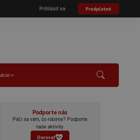
Prihlásiť sa
Predplatné
mácie
Podporte nás
Páči sa vám, čo robíme? Podporte
naše aktivity.
Darovať