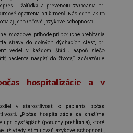
presiu žalúdka a prevenciu zvracania pri
žimové opatrenia pri kŕmení. Následne, ak to
otia aj jeho rečové jazykové schopnosti.
nej mozgovej príhode pri poruche prehĺtania
utia stravy do dolných dýchacích ciest, pri
ient vedel v každom štádiu aspoň niečo
tiť pacienta naspäť do života,“ zdôrazňuje
počas hospitalizácie a v
zdiel v starostlivosti o pacienta počas
tlivosti. „Počas hospitalizácie sa snažíme
 pri dysfágiách (poruchy prehĺtania), ktoré
e už vtedy stimulovať jazykové schopnosti,