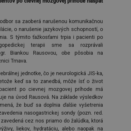
ientov po cievnej mozgovej príhode naspäť
ý odbor sa zaoberá narušenou komunikačnou
lácie, o narušenie jazykových schopností, o
ia. S týmito ťažkosťami trpia i pacienti po
opedickej terapii sme sa rozprávali
gr. Biankou Rausovou, obe pôsobia na
nici Trnava.
rebrálnej jednotke, čo je neurologická JIS-ka,
retože keď sa to zanedbá, môže ísť o život
ý pacient po cievnej mozgovej príhode má
tľuje na úvod Rausová. Na základe výsledkov
amená, že buď sa doplnia ďalšie vyšetrenia
zavedenia nasogastrickej sondy (pozn. red.
 zavedená cez nos priamo do žalúdka, ktorá
živy, liekov, hydratáciu, alebo naopak na