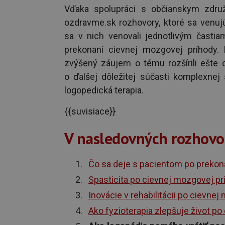
Vďaka spolupráci s občianskym zdr
ozdravme.sk rozhovory, ktoré sa venu
sa v nich venovali jednotlivým častiam
prekonaní cievnej mozgovej príhody
zvýšený záujem o tému rozšírili ešte 
o ďalšej dôležitej súčasti komplexnej 
logopedická terapia.
{{suvisiace}}
V nasledovných rozhovo
Čo sa deje s pacientom po prekon
Spasticita po cievnej mozgovej prí
Inovácie v rehabilitácii po cievne
Ako fyzioterapia zlepšuje život p