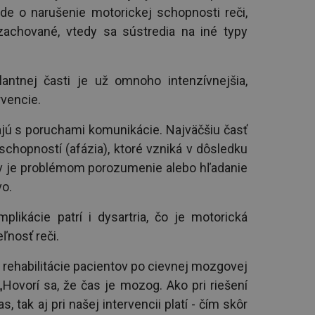
ide o narušenie motorickej schopnosti reči,
achované, vtedy sa sústredia na iné typy
antnej časti je už omnoho intenzívnejšia,
rvencie.
ajú s poruchami komunikácie. Najväčšiu časť
schopností (afázia), ktoré vzniká v dôsledku
ov je problémom porozumenie alebo hľadanie
vo.
likácie patrí i dysartria, čo je motorická
ľnosť reči.
 rehabilitácie pacientov po cievnej mozgovej
. „Hovorí sa, že čas je mozog. Ako pri riešení
 tak aj pri našej intervencii platí - čím skôr