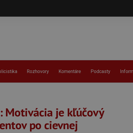
licistika
Rozhovory
Komentáre
Podcasty
Infor
 Motivácia je kľúčový
ientov po cievnej