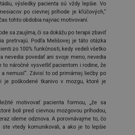
ádiu, výsledky pacienta sú vždy lepšie. Vo
esiacov po cievnej príhode je kľúčových,“
čas tohto obdobia najviac motivovaní.
e sa zaujíma, či sa dokážu po terapii zbaviť
a pretrvajú. Podľa Melišovej je táto otázka
acienti zo 100% funkčnosti, kedy vedeli všetko
 a nevedia povedať ani svoje meno, nevedia
Je to náročné vysvetliť pacientom i rodine, že
a nemusí“. Závisí to od primárnej liečby po
i je poškodené tkanivo v mozgu, ktoré je
ôležité motivovať pacienta formou, „že sa
toré boli pred cievnou mozgovou príhodou,
 teraz ideme odznova. A porovnávajme to, čo
ste vtedy komunikovali, a ako je to lepšie