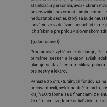
stabilizáciu personálu, avšak okrem mz
nevenovala pozornosť ambulantnej s
nedostatok sestier, ktorý sa bude neust
inovácie vo vzdelávaní nenachádzame ja
ich získanie pre prácu v slovenskom zdr
{{odporucane}}
Programové vyhlásenie deklaruje, že b
primárne sestier a lekárov, avšak ade
plánuje nastaviť len u medikov, pričom 
pre sestry a lekárov.
Peniaze zo štrukturálnych fondov sa na 
preinvestovali, avšak nestačí to na to, 
krajín EÚ, trápime sa s financiami z Plá
že nám peniaze, ktoré odtiaľ získame robi