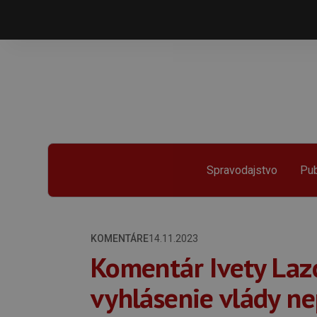
Spravodajstvo
Pub
KOMENTÁRE
14.11.2023
Komentár Ivety Laz
vyhlásenie vlády ne