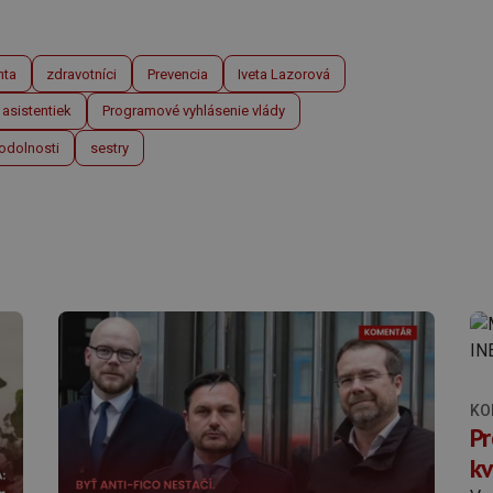
nta
zdravotníci
Prevencia
Iveta Lazorová
asistentiek
Programové vyhlásenie vlády
odolnosti
sestry
KO
Pr
kv