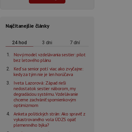
Najčítanejšie články
3 dni
7 dní
24 hod
Nový model vzdelávania sestier: pilot
bez letového plánu
Keď sa senior potí viac ako zvyčajne:
kedy za tým nie je len horúčava
Iveta Lazorová: Západ rieši
nedostatok sestier náborom, my
degradáciou systému. Vzdelávanie
chceme zachrániť spomienkovým
optimizmom
Anketa politických strán: Ako spraviť z
vykastrovaného vola ÚDZS opäť
plemenného býka?