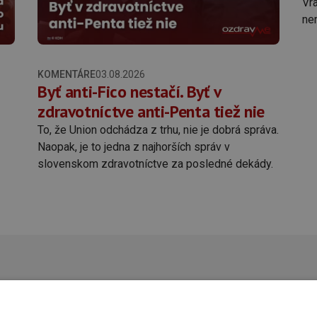
Vra
ne
KOMENTÁRE
03.08.2026
Byť anti-Fico nestačí. Byť v
zdravotníctve anti-Penta tiež nie
To, že Union odchádza z trhu, nie je dobrá správa.
Naopak, je to jedna z najhorších správ v
slovenskom zdravotníctve za posledné dekády.
O nás
Kontakt
Predplatné
Inzercia
Podporte nás
.