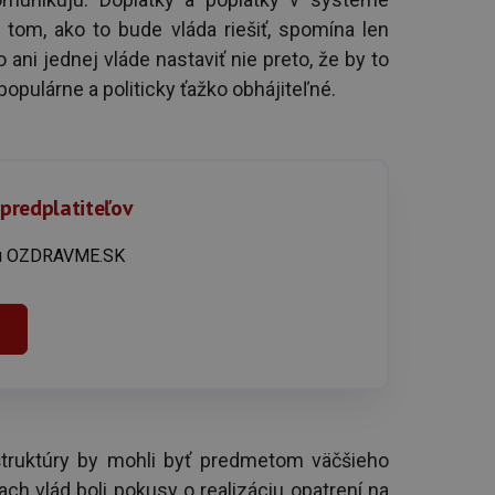
tom, ako to bude vláda riešiť, spomína len
o ani jednej vláde nastaviť nie preto, že by to
populárne a politicky ťažko obhájiteľné.
 predplatiteľov
íku OZDRAVME.SK
štruktúry by mohli byť predmetom väčšieho
ch vlád boli pokusy o realizáciu opatrení na