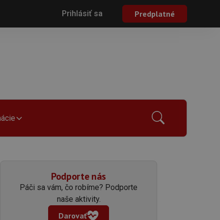
Prihlásiť sa
Predplatné
mácie
Podporte nás
Páči sa vám, čo robíme? Podporte
naše aktivity.
Darovať