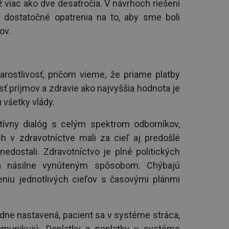
 viac ako dve desaťročia. V návrhoch riešení
dostatočné opatrenia na to, aby sme boli
ov.
arostlivosť, pričom vieme, že priame platby
ť príjmov a zdravie ako najvyššia hodnota je
 všetky vlády.
ktívny dialóg s celým spektrom odborníkov,
ch v zdravotníctve mali za cieľ aj predošlé
nedostali. Zdravotníctvo je plné politických
ba násilne vynúteným spôsobom. Chýbajú
eniu jednotlivých cieľov s časovými plánmi
dne nastavená, pacient sa v systéme stráca,
omunikujú. Doplatky a poplatky v systéme