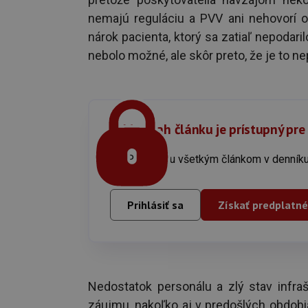
nemajú reguláciu a PVV ani nehovorí o 
nárok pacienta, ktorý sa zatiaľ nepodaril
nebolo možné, ale skôr preto, že je to ne
Celý obsah článku je prístupný pre
Prístup ku všetkým článkom v denn
Prihlásiť sa
Získať predplatné
Nedostatok personálu a zlý stav infra
záujmu, nakoľko aj v predošlých obdobia