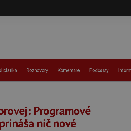
licistika
Rozhovory
Komentáre
Podcasty
Infor
orovej: Programové
prináša nič nové