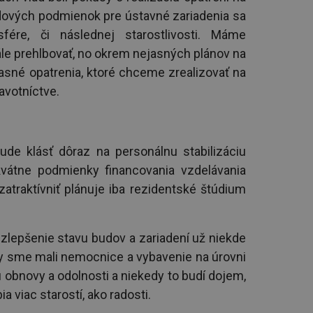
dových podmienok pre ústavné zariadenia sa
fére, či následnej starostlivosti. Máme
ále prehlbovať, no okrem nejasných plánov na
sné opatrenia, ktoré chceme zrealizovať na
avotníctve.
ude klásť dôraz na personálnu stabilizáciu
kvátne podmienky financovania vzdelávania
zatraktívniť plánuje iba rezidentské štúdium
zlepšenie stavu budov a zariadení už niekde
aby sme mali nemocnice a vybavenie na úrovni
nu obnovy a odolnosti a niekedy to budí dojem,
a viac starostí, ako radosti.