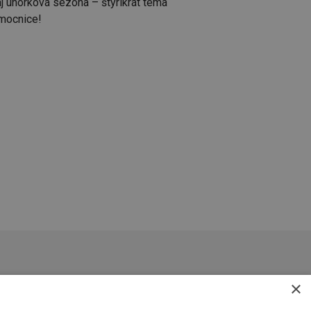
j uhorková sezóna – štyrikrát téma
mocnice!
×