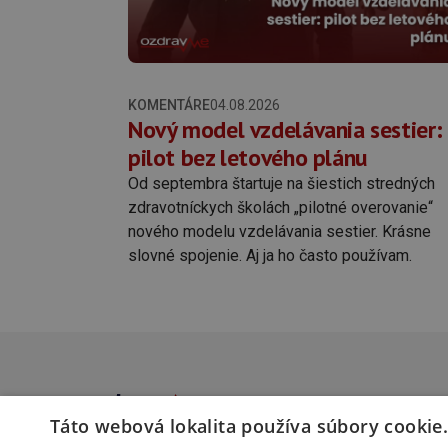
KOMENTÁRE
04.08.2026
Nový model vzdelávania sestier:
pilot bez letového plánu
Od septembra štartuje na šiestich stredných
zdravotníckych školách „pilotné overovanie“
nového modelu vzdelávania sestier. Krásne
slovné spojenie. Aj ja ho často používam.
Táto webová lokalita používa súbory cookie