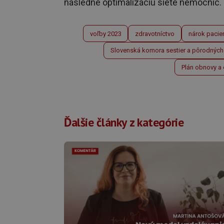
následne optimalizáciu siete nemocníc.
voľby 2023
zdravotníctvo
nárok pacie
Slovenská komora sestier a pôrodných 
Plán obnovy a 
Ďalšie články z kategórie