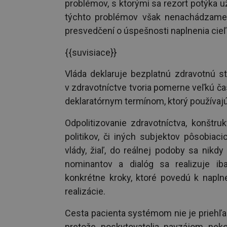
problémov, s ktorými sa rezort potýka už
týchto problémov však nenachádzame 
presvedčení o úspešnosti naplnenia cieľ
{{suvisiace}}
Vláda deklaruje bezplatnú zdravotnú st
v zdravotníctve tvoria pomerne veľkú čas
deklaratórnym termínom, ktorý používajú
Odpolitizovanie zdravotníctva, konštru
politikov, či iných subjektov pôsobiaci
vlády, žiaľ, do reálnej podoby sa nikdy 
nominantov a dialóg sa realizuje i
konkrétne kroky, ktoré povedú k napln
realizácie.
Cesta pacienta systémom nie je priehľa
pretože poskytovatelia navzájom nek