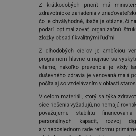
Z krátkodobých priorít má ministe
zdravotnícke zariadenia v zriaďovateľsk
čo je chvályhodné, ibaže je otázne, či n
podarí optimalizovať organizačnú štruk
zložky obsadiť kvalitnými ľuďmi.
Z dlhodobých cieľov je ambíciou ven
programom hlavne u najviac sa vyskyt
vítame, nakoľko prevencia je vždy la
duševného zdravia je venovaná malá po
počíta aj so vzdelávaním v oblasti starost
V celom materiáli, ktorý sa týka zdravot
síce riešenia vyžadujú, no nemajú rovnakú
považujeme stabilitu financovania
personálnych kapacít, rozvoj dig
a v neposlednom rade reformu primárnej 