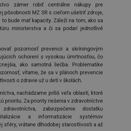
rstvo zámer robiť centrálne nákupy pre
ej pôsobnosti MZ SR s cieľom ušetriť zdroje,
a to bude mať kapacity. Záleží na tom, ako sa
túru ministerstva a či sa podarí jednotlivé
ovať pozornosť prevencii a skríningovým
ujúcich ochorení s vysokou úmrtnosťou, čo
cnejšia, ako samotná liečba. Problematike
zornosť, vítame, že sa v plánoch prevencie
livosti o zdravie už u detí v školách.
níctva, nachádzame príliš veľa oblastí, ktoré
 prioritu. Za priority riešenia v zdravotníctve
 zdravotníctva, zabezpečenie dostatku
italizácie a informatizácie systémov
sféry, vrátane dlhodobej starostlivosti a až