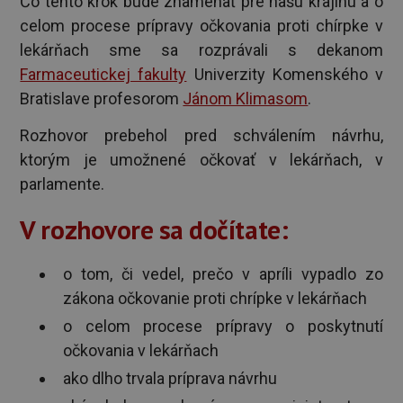
Čo tento krok bude znamenať pre našu krajinu a o
celom procese prípravy očkovania proti chírpke v
lekárňach sme sa rozprávali s dekanom
Farmaceutickej fakulty
Univerzity Komenského v
Bratislave profesorom
Jánom Klimasom
.
Rozhovor prebehol pred schválením návrhu,
ktorým je umožnené očkovať v lekárňach, v
parlamente.
V rozhovore sa dočítate:
o tom, či vedel, prečo v apríli vypadlo zo
zákona očkovanie proti chrípke v lekárňach
o celom procese prípravy o poskytnutí
očkovania v lekárňach
ako dlho trvala príprava návrhu