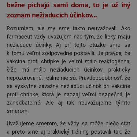
bežne pichajú sami doma, to je už iný
zoznam nežiaducich účinkov...
Rozumiem, ale my sme takto neuvažovali. Ako
farmaceut vždy uvažujem nad tým, že lieky majú
nežiaduce účinky. Aj pri tejto otázke sme sa
k tomu veľmi zodpovedne postavili. Je pravda, že
vakcína proti chrípke je veľmi málo reaktogénna,
čiže má málo nežiaducich účinkov, prakticky
nepozorované, reálne nie sú. Pravdepodobnosť, že
sa vyskytne závažný nežiaduci účinok pri vakcíne
proti chrípke, ktorá je naozaj veľmi bezpečná, je
zanedbateľné. Ale aj tak neuvažujeme týmto
smerom.
Uvažujeme smerom, že vždy sa môže niečo stať
a preto sme aj praktický tréning postavili tak, že