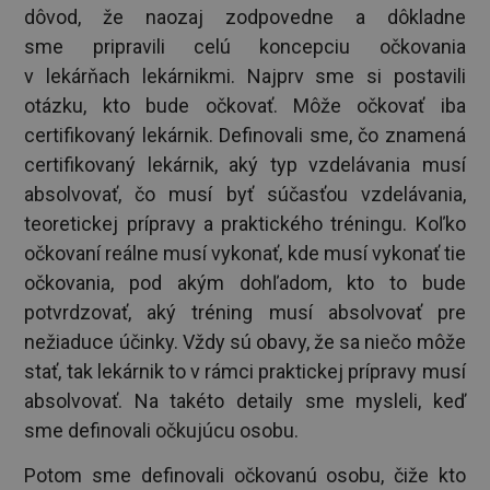
dôvod, že naozaj zodpovedne a dôkladne
sme pripravili celú koncepciu očkovania
v lekárňach lekárnikmi. Najprv sme si postavili
otázku, kto bude očkovať. Môže očkovať iba
certifikovaný lekárnik. Definovali sme, čo znamená
certifikovaný lekárnik, aký typ vzdelávania musí
absolvovať, čo musí byť súčasťou vzdelávania,
teoretickej prípravy a praktického tréningu. Koľko
očkovaní reálne musí vykonať, kde musí vykonať tie
očkovania, pod akým dohľadom, kto to bude
potvrdzovať, aký tréning musí absolvovať pre
nežiaduce účinky. Vždy sú obavy, že sa niečo môže
stať, tak lekárnik to v rámci praktickej prípravy musí
absolvovať. Na takéto detaily sme mysleli, keď
sme definovali očkujúcu osobu.
Potom sme definovali očkovanú osobu, čiže kto