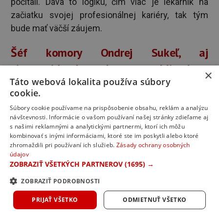
počítali. Dáva to logiku, čím viac je lekárnik na
začiatku svojej profesionálnej kariéry, tak tým
bude mať väčší záujem.
Šéf komory Ondrej Sukeľ, aj
viceprezidentka komory Miroslava
×
Táto webová lokalita používa súbory
Snopková pravidelne spomínajú
cookie.
príklady, kedy v krajinách, v ktorých
Súbory cookie používame na prispôsobenie obsahu, reklám a analýzu
zaviedli očkovanie v lekárňach, že im
návštevnosti. Informácie o vašom používaní našej stránky zdieľame aj
s našimi reklamnými a analytickými partnermi, ktorí ich môžu
stúpla zaočkovanosť. Očakávate, že aj
kombinovať s inými informáciami, ktoré ste im poskytli alebo ktoré
zhromaždili pri používaní ich služieb.
Zásady ochrany osobných
u nás môže očkovanie v lekárňach
údajov
zmeniť celkovú atmosféru voči
ZOBRAZIŤ VŠETKÝCH PARTNEROV
(1695) →
očkovaniu?
ZOBRAZIŤ PODROBNOSTI
PRIJAŤ VŠETKO
ODMIETNUŤ VŠETKO
Som presvedčený, že áno. To je práve o tej dôvere.
Pokiaľ sa zvýši zaočkovanosť u ľudí, ktorí nemajú