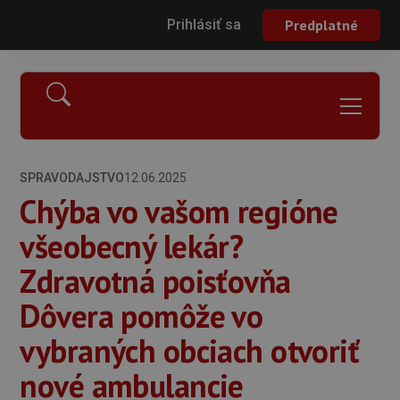
Prihlásiť sa
Predplatné
SPRAVODAJSTVO
12.06.2025
Chýba vo vašom regióne
všeobecný lekár?
Zdravotná poisťovňa
Dôvera pomôže vo
vybraných obciach otvoriť
nové ambulancie