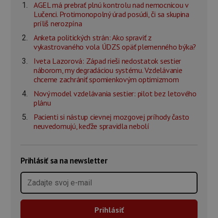
AGEL má prebrať plnú kontrolu nad nemocnicou v
Lučenci. Protimonopolný úrad posúdi, či sa skupina
príliš nerozpína
Anketa politických strán: Ako spraviť z
vykastrovaného vola ÚDZS opäť plemenného býka?
Iveta Lazorová: Západ rieši nedostatok sestier
náborom, my degradáciou systému. Vzdelávanie
chceme zachrániť spomienkovým optimizmom
Nový model vzdelávania sestier: pilot bez letového
plánu
Pacienti si nástup cievnej mozgovej príhody často
neuvedomujú, keďže spravidla nebolí
Prihlásiť sa na newsletter