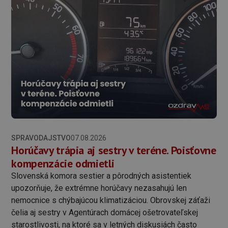
SPRAVODAJSTVO
07.08.2026
Horúčavy trápia aj sestry v teréne. Poisťovne
kompenzácie odmietli
Slovenská komora sestier a pôrodných asistentiek
upozorňuje, že extrémne horúčavy nezasahujú len
nemocnice s chýbajúcou klimatizáciou. Obrovskej záťaži
čelia aj sestry v Agentúrach domácej ošetrovateľskej
starostlivosti, na ktoré sa v letných diskusiách často