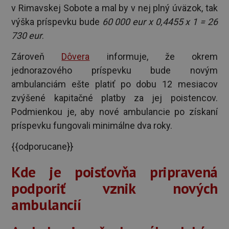
v Rimavskej Sobote a mal by v nej plný úväzok, tak
výška príspevku bude
60 000 eur x 0,4455 x 1 = 26
730 eur
.
Zároveň
Dôvera
informuje, že okrem
jednorazového príspevku bude novým
ambulanciám ešte platiť po dobu 12 mesiacov
zvýšené kapitačné platby za jej poistencov.
Podmienkou je, aby nové ambulancie po získaní
príspevku fungovali minimálne dva roky.
{{odporucane}}
Kde je poisťovňa pripravená
podporiť vznik nových
ambulancií