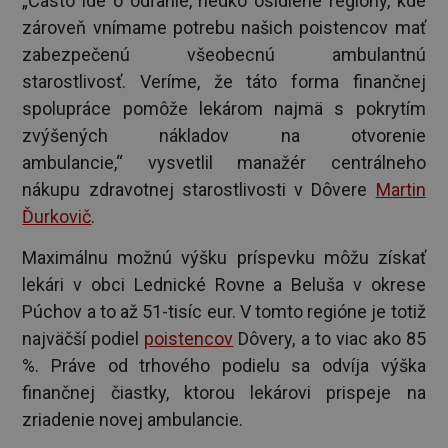
„Často ide o odľahlé, riedko osídlené regióny, kde
zároveň vnímame potrebu našich poistencov mať
zabezpečenú všeobecnú ambulantnú
starostlivosť. Veríme, že táto forma finančnej
spolupráce pomôže lekárom najmä s pokrytím
zvýšených nákladov na otvorenie
ambulancie,“ vysvetlil manažér centrálneho
nákupu zdravotnej starostlivosti v Dôvere
Martin
Ďurkovič
.
Maximálnu možnú výšku príspevku môžu získať
lekári v obci Lednické Rovne a Beluša v okrese
Púchov a to až 51-tisíc eur. V tomto regióne je totiž
najväčší podiel
poistencov
Dôvery, a to viac ako 85
%. Práve od trhového podielu sa odvíja výška
finančnej čiastky, ktorou lekárovi prispeje na
zriadenie novej ambulancie.