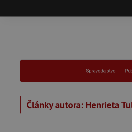
Spravodajstvo
Pub
Články autora:
Henrieta Tu