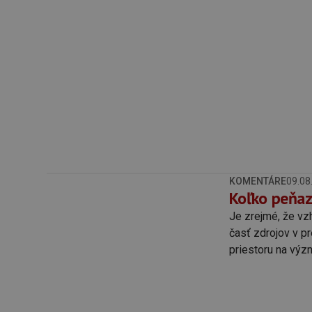
KOMENTÁRE
09.08
Koľko peňaz
Je zrejmé, že vz
časť zdrojov v pr
priestoru na výz