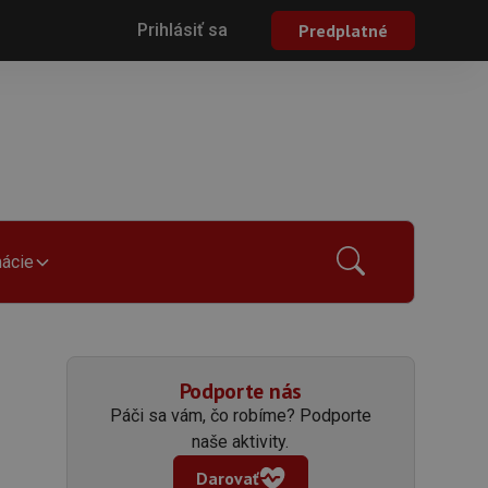
Prihlásiť sa
Predplatné
mácie
Podporte nás
Páči sa vám, čo robíme? Podporte
naše aktivity.
Darovať