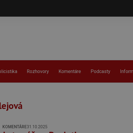
licistika
Rozhovory
Komentáre
Podcasty
Infor
lejová
KOMENTÁRE
31.10.2025