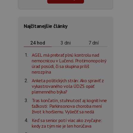
Najčítanejšie články
3 dni
7 dní
24 hod
AGEL má prebrať plnú kontrolu nad
nemocnicou v Lučenci. Protimonopolný
úrad posúdi, či sa skupina príliš
nerozpína
Anketa politických strán: Ako spraviť z
vykastrovaného vola ÚDZS opäť
plemenného býka?
Tras končatín, stuhnutosť aj kognitívne
ťažkosti: Parkinsonova choroba mení
život k horšiemu. Vyliečiť sa nedá
Keď sa senior potí viac ako zvyčajne:
kedy za tým nie je len horúčava