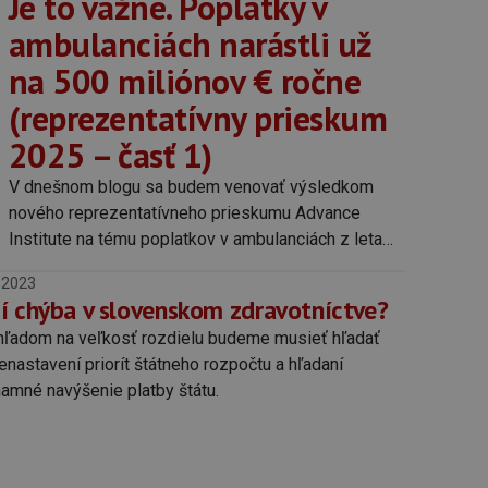
Je to vážne. Poplatky v
ambulanciách narástli už
na 500 miliónov € ročne
(reprezentatívny prieskum
2025 – časť 1)
‍V dnešnom blogu sa budem venovať výsledkom
nového reprezentatívneho prieskumu Advance
Institute na tému poplatkov v ambulanciách z leta
2025, konkrétne: – Koľko a za čo pacienti platia v
.2023
ambulanciách lekárov v roku 2025. – Ako poplatky
í chýba v slovenskom zdravotníctve?
narástli od predchádzajúceho prieskumu v r. 2023.
hľadom na veľkosť rozdielu budeme musieť hľadať
enastavení priorít štátneho rozpočtu a hľadaní
namné navýšenie platby štátu.