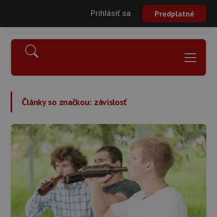
Prihlásiť sa
Predplatné
Články so značkou:
závislosť