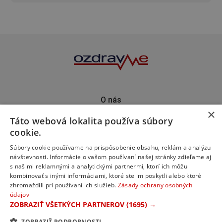
O nás
×
Kontakt
Táto webová lokalita používa súbory
Predplatné
cookie.
Inzercia
Podporte nás
Súbory cookie používame na prispôsobenie obsahu, reklám a analýzu
návštevnosti. Informácie o vašom používaní našej stránky zdieľame aj
s našimi reklamnými a analytickými partnermi, ktorí ich môžu
kombinovať s inými informáciami, ktoré ste im poskytli alebo ktoré
zhromaždili pri používaní ich služieb.
Zásady ochrany osobných
údajov
ZOBRAZIŤ VŠETKÝCH PARTNEROV
(1695) →
ZOBRAZIŤ PODROBNOSTI