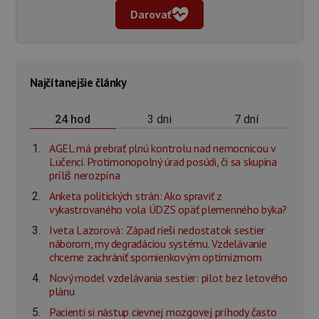
Darovať
Najčítanejšie články
3 dni
7 dní
24 hod
AGEL má prebrať plnú kontrolu nad nemocnicou v
Lučenci. Protimonopolný úrad posúdi, či sa skupina
príliš nerozpína
Anketa politických strán: Ako spraviť z
vykastrovaného vola ÚDZS opäť plemenného býka?
Iveta Lazorová: Západ rieši nedostatok sestier
náborom, my degradáciou systému. Vzdelávanie
chceme zachrániť spomienkovým optimizmom
Nový model vzdelávania sestier: pilot bez letového
plánu
Pacienti si nástup cievnej mozgovej príhody často