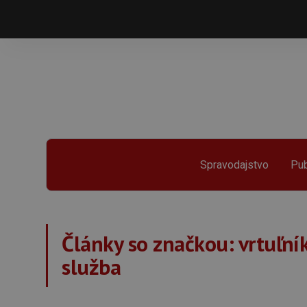
Spravodajstvo
Pub
Články so značkou:
vrtuľní
služba