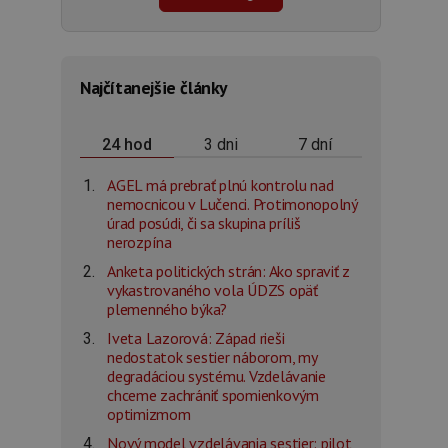
Najčítanejšie články
3 dni
7 dní
24 hod
AGEL má prebrať plnú kontrolu nad
nemocnicou v Lučenci. Protimonopolný
úrad posúdi, či sa skupina príliš
nerozpína
Anketa politických strán: Ako spraviť z
vykastrovaného vola ÚDZS opäť
plemenného býka?
Iveta Lazorová: Západ rieši
nedostatok sestier náborom, my
degradáciou systému. Vzdelávanie
chceme zachrániť spomienkovým
optimizmom
Nový model vzdelávania sestier: pilot