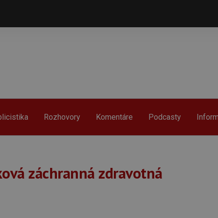
licistika
Rozhovory
Komentáre
Podcasty
Infor
ková záchranná zdravotná