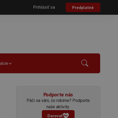
Prihlásiť sa
Predplatné
mácie
Podporte nás
Páči sa vám, čo robíme? Podporte
naše aktivity.
Darovať