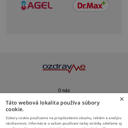
O nás
×
Kontakt
Táto webová lokalita používa súbory
Predplatné
cookie.
Inzercia
Podporte nás
Súbory cookie používame na prispôsobenie obsahu, reklám a analýzu
návštevnosti. Informácie o vašom používaní našej stránky zdieľame aj