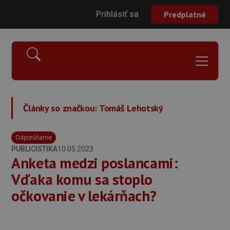
Prihlásiť sa
Predplatné
Články so značkou:
Tomáš Lehotský
Odporúčame
PUBLICISTIKA
10.05.2023
Anketa medzi poslancami:
Vďaka komu sa stoplo
očkovanie v lekárňach?