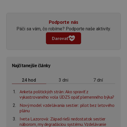
Podporte nás
Páči sa vám, čo robíme? Podporte naše aktivity.
Darovať
Najčítanejšie články
3 dni
7 dní
24 hod
Anketa politických strán: Ako spraviť z
vykastrovaného vola ÚDZS opäť plemenného býka?
Nový model vzdelávania sestier: pilot bez letového
plánu
Iveta Lazorová: Západ rieši nedostatok sestier
náborom, my degradáciou systému. Vzdelávanie