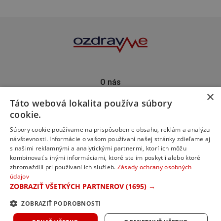
O nás
×
Kontakt
Táto webová lokalita používa súbory
Predplatné
cookie.
Inzercia
Podporte nás
Súbory cookie používame na prispôsobenie obsahu, reklám a analýzu
návštevnosti. Informácie o vašom používaní našej stránky zdieľame aj
s našimi reklamnými a analytickými partnermi, ktorí ich môžu
kombinovať s inými informáciami, ktoré ste im poskytli alebo ktoré
zhromaždili pri používaní ich služieb.
Zásady ochrany osobných
údajov
ZOBRAZIŤ VŠETKÝCH PARTNEROV
(1695) →
ZOBRAZIŤ PODROBNOSTI
© 2023 ozdravme s.r.o. Všetky práva vyhradené.