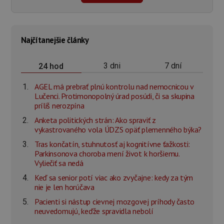
Najčítanejšie články
3 dni
7 dní
24 hod
AGEL má prebrať plnú kontrolu nad nemocnicou v
Lučenci. Protimonopolný úrad posúdi, či sa skupina
príliš nerozpína
Anketa politických strán: Ako spraviť z
vykastrovaného vola ÚDZS opäť plemenného býka?
Tras končatín, stuhnutosť aj kognitívne ťažkosti:
Parkinsonova choroba mení život k horšiemu.
Vyliečiť sa nedá
Keď sa senior potí viac ako zvyčajne: kedy za tým
nie je len horúčava
Pacienti si nástup cievnej mozgovej príhody často
neuvedomujú, keďže spravidla nebolí