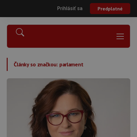
Prihlásiť sa
Predplatné
Články so značkou:
parlament