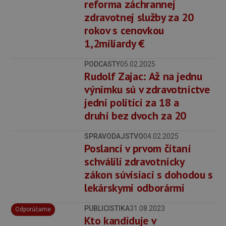
reforma záchrannej
zdravotnej služby za 20
rokov s cenovkou
1,2miliardy €
PODCASTY
05.02.2025
Rudolf Zajac: Až na jednu
výnimku sú v zdravotníctve
jedni politici za 18 a
druhí bez dvoch za 20
SPRAVODAJSTVO
04.02.2025
Poslanci v prvom čítaní
schválili zdravotnícky
zákon súvisiaci s dohodou s
lekárskymi odborármi
PUBLICISTIKA
31.08.2023
Odporúčame
Kto kandiduje v