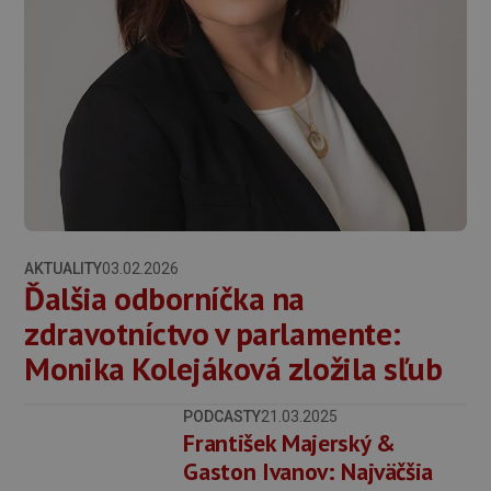
AKTUALITY
03.02.2026
Ďalšia odborníčka na
zdravotníctvo v parlamente:
Monika Kolejáková zložila sľub
PODCASTY
21.03.2025
František Majerský &
Gaston Ivanov: Najväčšia