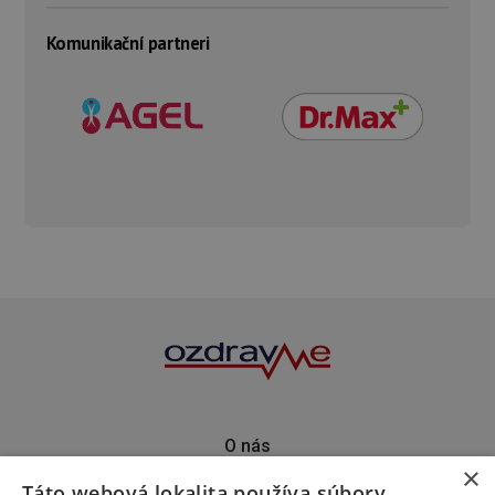
Komunikační partneri
O nás
×
Kontakt
Táto webová lokalita používa súbory