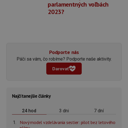
parlamentných voľbách
2023?
Podporte nás
Páči sa vám, čo robíme? Podporte naše aktivity.
Darovať
Najčítanejšie články
3 dni
7 dní
24 hod
Nový model vzdelávania sestier: pilot bez letového
plánu