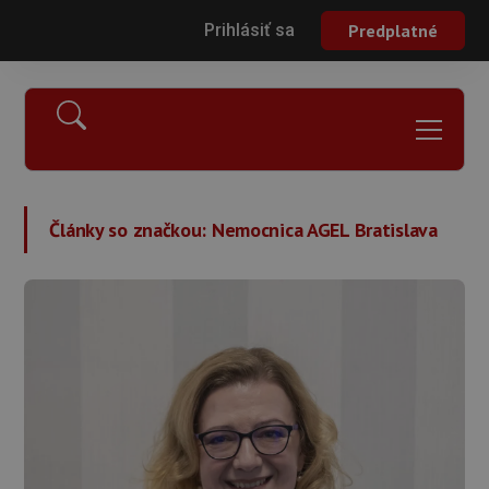
Prihlásiť sa
Predplatné
Články so značkou:
Nemocnica AGEL Bratislava