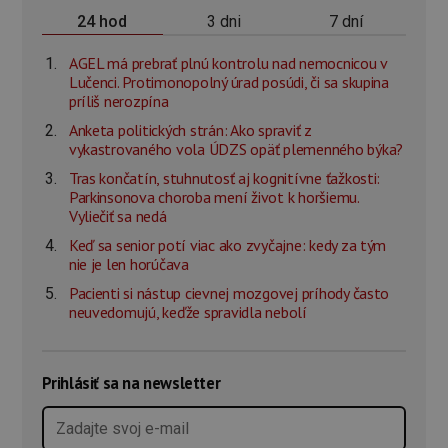
3 dni
7 dní
24 hod
AGEL má prebrať plnú kontrolu nad nemocnicou v
Lučenci. Protimonopolný úrad posúdi, či sa skupina
príliš nerozpína
Anketa politických strán: Ako spraviť z
vykastrovaného vola ÚDZS opäť plemenného býka?
Tras končatín, stuhnutosť aj kognitívne ťažkosti:
Parkinsonova choroba mení život k horšiemu.
Vyliečiť sa nedá
Keď sa senior potí viac ako zvyčajne: kedy za tým
nie je len horúčava
Pacienti si nástup cievnej mozgovej príhody často
neuvedomujú, keďže spravidla nebolí
Prihlásiť sa na newsletter